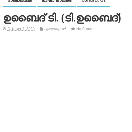
ഭാഷാജാലം
ഭാഷാ ജാലകം
Contact Us
ഉബൈദ് ടി. (ടി.ഉബൈദ്)
October 3, 2020
എഴുത്തുകാര്‍
No Comment