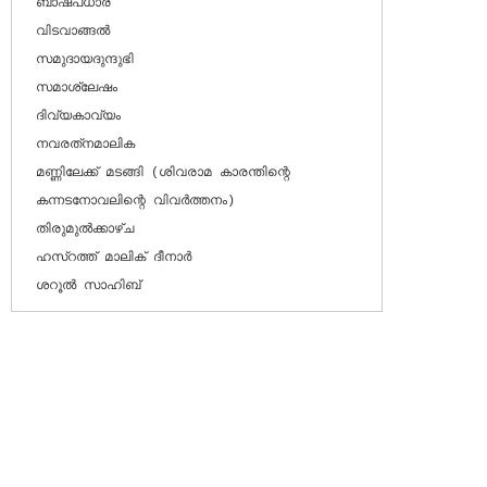
ബാഷ്പധാര

വിടവാങ്ങല്‍

സമുദായദുന്ദുഭി

സമാശ്ലേഷം

ദിവ്യകാവ്യം

നവരത്‌നമാലിക

മണ്ണിലേക്ക് മടങ്ങി (ശിവരാമ കാരന്തിന്റെ 
കന്നടനോവലിന്റെ വിവര്‍ത്തനം)

തിരുമുല്‍ക്കാഴ്ച

ഹസ്‌റത്ത് മാലിക് ദീനാര്‍

ശറൂല്‍ സാഹിബ്