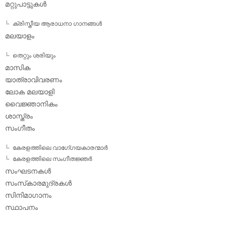
മറ്റുപാട്ടുകള്‍
ക്രിസ്തീയ ആരാധനാ ഗാനങ്ങള്‍
മലയാളം
തെറ്റും ശരിയും
മാസിക
യാത്രാവിവരണം
ലോക മലയാളി
വൈജ്ഞാനികം
ശാസ്ത്രം
സംഗീതം
കേരളത്തിലെ വാഗേ്ഗയകാരന്മാര്‍
കേരളത്തിലെ സംഗീതജ്ഞര്‍
സംഘടനകള്‍
സംസ്‌കാരമുദ്രകള്‍
സിനിമാഗാനം
സ്ഥാപനം