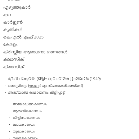
എഴുത്തുകാര്‍
കഥ
കാര്‍ട്ടൂണ്‍
കൃതികള്‍
കെ.എല്‍.എഫ് 2025
കേരളം
ക്രിസ്തീയ ആരാധനാ ഗാനങ്ങള്‍
ക്ലാസിക്‌
ക്ലാസിക്
d¡T¤¼ d¢m¡O®- (KßJ¡l¬«) jOc:O¹Ø¤r J¦n®Xd¢¾ (1949)
അതുമിതും (ഉള്ളൂര്‍ എസ്.പരമേശ്വരയ്യര്‍)
അദ്ധ്യാത്മ രാമായണം കിളിപ്പാട്ട്‌
അയോദ്ധ്യാകാണ്ഡം
ആരണ്യകാണ്ഡം
കിഷ്കിന്ധകാണ്ഡം
ബാലകാണ്ഡം
യൂദ്ധകാണ്ഡം
സുന്ദരകാണ്ഡം