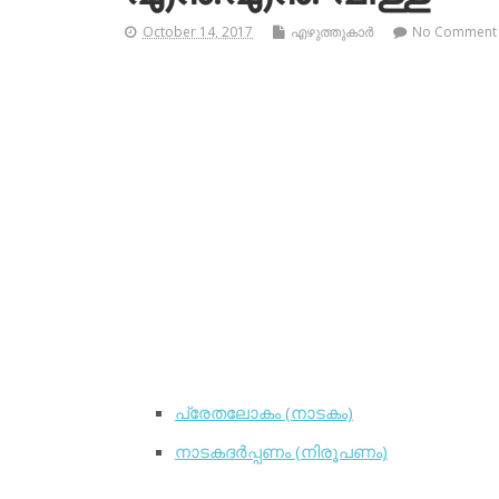
October 14, 2017
എഴുത്തുകാര്‍
No Comment
പ്രേതലോകം (നാടകം)
നാടകദര്‍പ്പണം (നിരൂപണം)