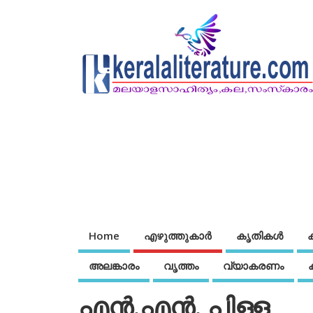
Home
എഴുത്തുകാര്‍
കൃതികൾ
അലങ്കാരം
വൃത്തം
വ്യാകരണം
എന്‍.എന്‍. പിള്ള