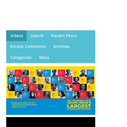
Videos
Search
Recent Posts
Recent Comments
Archives
Categories
Meta