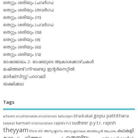
തെറ്റും ശരിയും (ചവര്‍ഗം)
തെറ്റും ശരിയും (തവര്‍ഗം)
തെറ്റും ശരിയും (ന)
തെറ്റും ശരിയും (പവര്‍ഗം)
തെറ്റും ശരിയും (യ)
തെറ്റും ശരിയും (ര)
തെറ്റും ശരിയും (ല)
തെറ്റും ശരിയും (വ)
ഭാഷാജാലം 2- ഭാഷയുടെ ആകാശക്കാഴ്ചകള്‍
മഷിത്തണ്ട് (നിഘണ്ടു) ഇന്റര്‍നെറ്റില്‍
മാര്‍ക്‌സിസ്റ്റ് പദാവലി
യക്ഷിക്കഥ
Tags
gopu pattithara
bhadrakali
acharam
anushtanakala
anushtanam
baburajan
sudheer p.y
t.r. rajesh
karmam
rajeev n.t
kadakali
krishnanattam
theyyam
കഥകളി
thira
അനുഷ്ഠാനം
veli
അനുഷ്ഠാനകല
അയ്യപ്പന്‍
ആചാരം
തെയ്യം
ഗോപു പട്ടിത്തറ