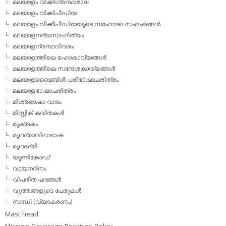
മലയാളം വിക്കിഗ്രന്ഥശാല
മലയാളം വിക്കിപീഡിയ
മലയാളം വിക്കീപീഡിയയുടെ സഹോദര സംരംഭങ്ങള്‍
മലയാളഗദ്യസാഹിത്യം
മലയാളഗ്രന്ഥവിവരം
മലയാളത്തിലെ മഹാകാവ്യങ്ങള്‍
മലയാളത്തിലെ സന്ദേശകാവ്യങ്ങള്‍
മലയാളബൈബിള്‍ പരിഭാഷാചരിത്രം
മലയാളഭാഷാചരിത്രം
മിശ്രഭാഷാ വാദം
മിസ്റ്റിക് കവിതകള്‍
മുക്തകം
മൂലദ്രാവിഡഭാഷ
മൂലഭദ്രി
യൂണികോഡ്
വായനദിനം
വിപരീത പദങ്ങള്‍
വൃത്തങ്ങളുടെ പേരുകള്‍
സന്ധി (വ്യാകരണം)
Mast head
Mission Coverage Priorities Policy