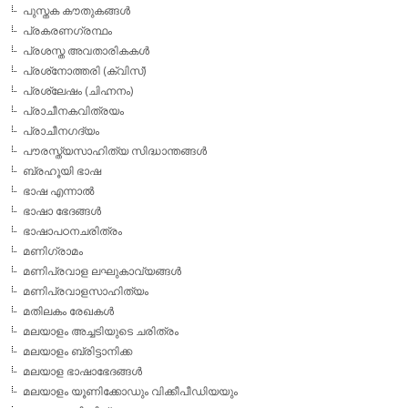
പുസ്തക കൗതുകങ്ങള്‍
പ്രകരണഗ്രന്ഥം
പ്രശസ്ത അവതാരികകള്‍
പ്രശ്‌നോത്തരി (ക്വിസ്)
പ്രശ്ലേഷം (ചിഹ്നനം)
പ്രാചീനകവിത്രയം
പ്രാചീനഗദ്യം
പൗരസ്ത്യസാഹിത്യ സിദ്ധാന്തങ്ങള്‍
ബ്രഹൂയി ഭാഷ
ഭാഷ എന്നാല്‍
ഭാഷാ ഭേദങ്ങള്‍
ഭാഷാപഠനചരിത്രം
മണിഗ്രാമം
മണിപ്രവാള ലഘുകാവ്യങ്ങള്‍
മണിപ്രവാളസാഹിത്യം
മതിലകം രേഖകള്‍
മലയാളം അച്ചടിയുടെ ചരിത്രം
മലയാളം ബ്രിട്ടാനിക്ക
മലയാള ഭാഷാഭേദങ്ങള്‍
മലയാളം യൂണിക്കോഡും വിക്കീപീഡിയയും