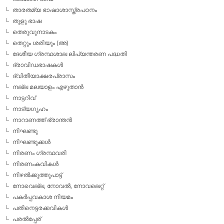
താരതമ്യ ഭാഷാശാസ്ത്രപഠനം
തുളു ഭാഷ
തെരുവുനാടകം
തെറ്റും ശരിയും (അ)
ദേശീയ ഗ്രന്ഥശാല ലിപ്യന്തരണ പദ്ധതി
ദ്രാവിഡഭാഷകള്‍
ദ്വിതീയാക്ഷരപ്രാസം
നല്ല മലയാളം എഴുതാന്‍
നാട്ടറിവ്
നാട്യഗൃഹം
നാറാണത്ത് ഭ്രാന്തന്‍
നിഘണ്ടു
നിഘണ്ടുക്കള്‍
നിരണം ഗ്രന്ഥവരി
നിരണംകവികള്‍
നിഴല്‍ക്കുത്തുപാട്ട്
നോവെല്ല, നോവല്‍, നോവലെറ്റ്
പകര്‍പ്പവകാശ നിയമം
പതിനെട്ടരക്കവികള്‍
പരല്‍പ്പേര്