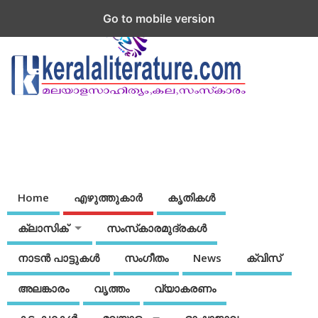
Go to mobile version
Home
എഴുത്തുകാര്‍
കൃതികൾ
ക്ലാസിക്
സംസ്‌കാരമുദ്രകള്‍
നാടന്‍ പാട്ടുകള്‍
സംഗീതം
News
ക്വിസ്
അലങ്കാരം
വൃത്തം
വ്യാകരണം