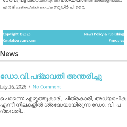
ഭദ്രകാളി
രാജീവ്
ചങ്ങമ്പുഴ
തിറ
ദേവത
സുധീര്‍ പി വൈ
എൻ ടി
വേളി
സചീന്ദ്രന്‍ കാറഡ്ക്ക
Copyright ©2026.
News Policy & Publishing
Keralaliterature.com
Principles
News
ഡോ.വി.പദ്മാവതി അന്തരിച്ചു
July 16, 2026
No Comment
ചെന്നൈ: എഴുത്തുകാരി, ചിത്രകാരി, അധ്യാപിക
എന്നീ നിലകളില്‍ ശ്രദ്ധേയായിരുന്ന ഡോ. വി. പ
ദ്മാവതി…