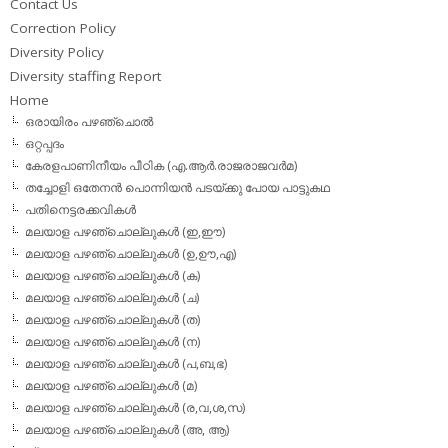
Contact Us
Correction Policy
Diversity Policy
Diversity staffing Report
Home
ഒരായിരം പഴഞ്ചൊല്‍
ഒറ്റപ്പദം
കേരളപാണിനീയം പീഠിക (എ.ആര്‍.രാജരാജവര്‍മ)
തച്ചോളി ഒതേനൻ പൊന്നിയൻ പടയ്‌ക്കു പോയ പാട്ടുകഥ
പതിനെട്ടരക്കവികള്‍
മലയാള പഴഞ്ചൊല്ലുകള്‍ (ഇ,ഈ)
മലയാള പഴഞ്ചൊല്ലുകള്‍ (ഉ,ഊ,എ)
മലയാള പഴഞ്ചൊല്ലുകള്‍ (ക)
മലയാള പഴഞ്ചൊല്ലുകള്‍ (ച)
മലയാള പഴഞ്ചൊല്ലുകള്‍ (ത)
മലയാള പഴഞ്ചൊല്ലുകള്‍ (ന)
മലയാള പഴഞ്ചൊല്ലുകള്‍ (പ,ബ,ഭ)
മലയാള പഴഞ്ചൊല്ലുകള്‍ (മ)
മലയാള പഴഞ്ചൊല്ലുകള്‍ (ര,വ,ശ,സ)
മലയാള പഴഞ്ചൊല്ലുകൾ (അ, ആ)