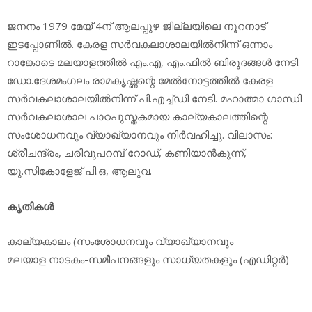
ജനനം 1979 മേയ് 4ന് ആലപ്പുഴ ജില്ലയിലെ നൂറനാട്
ഇടപ്പോണില്‍. കേരള സര്‍വകലാശാലയില്‍നിന്ന് ഒന്നാം
റാങ്കോടെ മലയാളത്തില്‍ എം.എ, എം.ഫില്‍ ബിരുദങ്ങള്‍ നേടി.
ഡോ.ദേശമംഗലം രാമകൃഷ്ണന്റെ മേല്‍നോട്ടത്തില്‍ കേരള
സര്‍വകലാശാലയില്‍നിന്ന് പി.എച്ച്ഡി നേടി. മഹാത്മാ ഗാന്ധി
സര്‍വകലാശാല പാഠപുസ്തകമായ കാല്യകാലത്തിന്റെ
സംശോധനവും വ്യാഖ്യാനവും നിര്‍വഹിച്ചു. വിലാസം:
ശ്രീചന്ദ്രം, ചരിവുപറമ്പ് റോഡ്, കണിയാന്‍കുന്ന്,
യു.സികോളേജ് പി.ഒ, ആലുവ.
കൃതികള്‍
കാല്യകാലം (സംശോധനവും വ്യാഖ്യാനവും
മലയാള നാടകം-സമീപനങ്ങളും സാധ്യതകളും (എഡിറ്റര്‍)