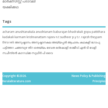
മാര്‍ക്‌സിസ്റ്റ് പദാവലി
യക്ഷിക്കഥ
Tags
acharam
anushtanakala
anushtanam
baburajan
bhadrakali
gopu pattithara
kadakali
karmam
krishnanattam
rajeev n.t
sudheer p.y
t.r. rajesh
theyyam
thira
veli
അനുഷ്ഠാനം
അനുഷ്ഠാനകല
അയ്യപ്പന്‍
ആചാരം
കഥകളി
ഗോപു
പട്ടിത്തറ
ചങ്ങമ്പുഴ
തിറ
തെയ്യം
ദേവത
ഭദ്രകാളി
രാജീവ് എൻ ടി
വേളി
സചീന്ദ്രന്‍ കാറഡ്ക്ക
സുധീര്‍ പി വൈ
Copyright ©2026.
News Policy & Publishing
Keralaliterature.com
Principles