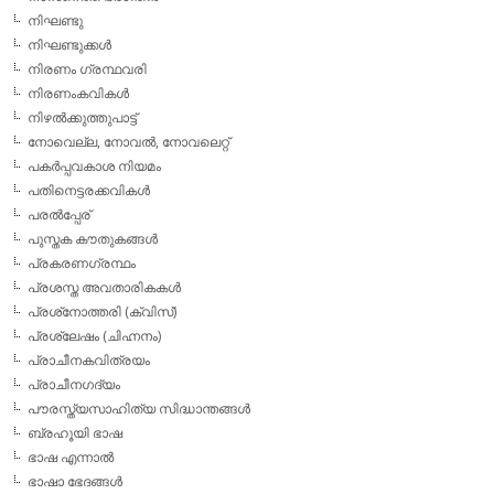
നിഘണ്ടു
നിഘണ്ടുക്കള്‍
നിരണം ഗ്രന്ഥവരി
നിരണംകവികള്‍
നിഴല്‍ക്കുത്തുപാട്ട്
നോവെല്ല, നോവല്‍, നോവലെറ്റ്
പകര്‍പ്പവകാശ നിയമം
പതിനെട്ടരക്കവികള്‍
പരല്‍പ്പേര്
പുസ്തക കൗതുകങ്ങള്‍
പ്രകരണഗ്രന്ഥം
പ്രശസ്ത അവതാരികകള്‍
പ്രശ്‌നോത്തരി (ക്വിസ്)
പ്രശ്ലേഷം (ചിഹ്നനം)
പ്രാചീനകവിത്രയം
പ്രാചീനഗദ്യം
പൗരസ്ത്യസാഹിത്യ സിദ്ധാന്തങ്ങള്‍
ബ്രഹൂയി ഭാഷ
ഭാഷ എന്നാല്‍
ഭാഷാ ഭേദങ്ങള്‍