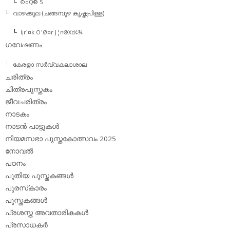
©dQ® 5
വാഴക്കുല (ചങ്ങമ്പുഴ കൃഷ്ണപിള്ള)
l¡r´¤k O¹Ø¤r J¦n®Xd¢¾
ഗവേഷണം
കേരളാ സര്‍വ്വകലാശാല
ചരിത്രം
ചിത്രപുസ്തകം
ജീവചരിത്രം
നാടകം
നാടന്‍ പാട്ടുകള്‍
നിയമസഭാ പുസ്തകോത്സവം 2025
നോവല്‍
പഠനം
പുതിയ പുസ്തകങ്ങള്‍
പുരസ്‌കാരം
പുസ്തകങ്ങള്‍
പ്രശസ്ത അവതാരികകള്‍
പ്രസാധകര്‍