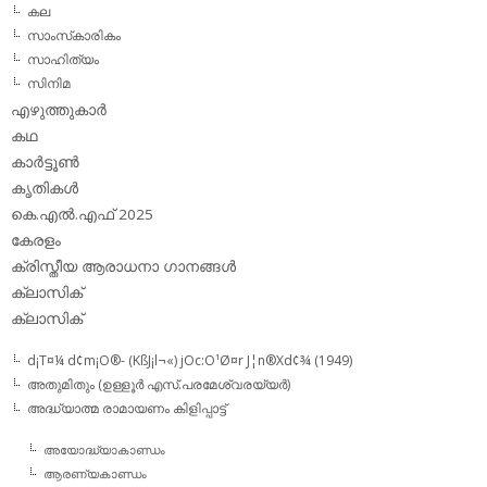
കല
സാംസ്‌കാരികം
സാഹിത്യം
സിനിമ
എഴുത്തുകാര്‍
കഥ
കാര്‍ട്ടൂണ്‍
കൃതികള്‍
കെ.എല്‍.എഫ് 2025
കേരളം
ക്രിസ്തീയ ആരാധനാ ഗാനങ്ങള്‍
ക്ലാസിക്‌
ക്ലാസിക്
d¡T¤¼ d¢m¡O®- (KßJ¡l¬«) jOc:O¹Ø¤r J¦n®Xd¢¾ (1949)
അതുമിതും (ഉള്ളൂര്‍ എസ്.പരമേശ്വരയ്യര്‍)
അദ്ധ്യാത്മ രാമായണം കിളിപ്പാട്ട്‌
അയോദ്ധ്യാകാണ്ഡം
ആരണ്യകാണ്ഡം