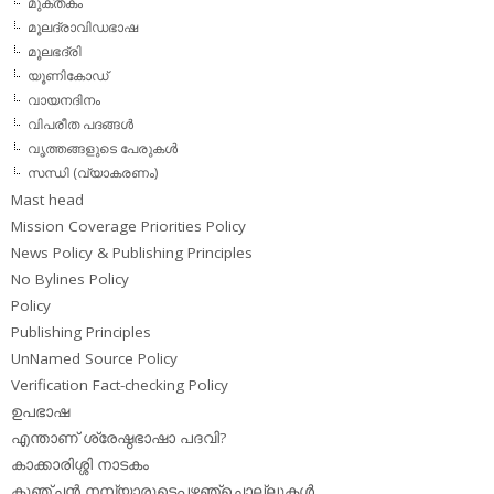
മുക്തകം
മൂലദ്രാവിഡഭാഷ
മൂലഭദ്രി
യൂണികോഡ്
വായനദിനം
വിപരീത പദങ്ങള്‍
വൃത്തങ്ങളുടെ പേരുകള്‍
സന്ധി (വ്യാകരണം)
Mast head
Mission Coverage Priorities Policy
News Policy & Publishing Principles
No Bylines Policy
Policy
Publishing Principles
UnNamed Source Policy
Verification Fact-checking Policy
ഉപഭാഷ
എന്താണ് ശ്രേഷ്ഠഭാഷാ പദവി?
കാക്കാരിശ്ശി നാടകം
കുഞ്ചന്‍ നമ്പ്യാരുടെപഴഞ്ചൊല്ലുകള്‍