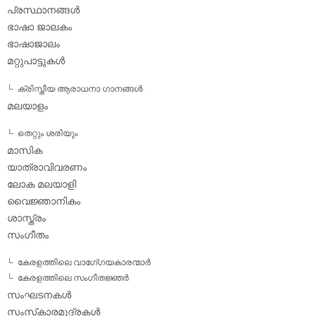
പ്രസ്ഥാനങ്ങള്‍
ഭാഷാ ജാലകം
ഭാഷാജാലം
മറ്റുപാട്ടുകള്‍
ക്രിസ്തീയ ആരാധനാ ഗാനങ്ങള്‍
മലയാളം
തെറ്റും ശരിയും
മാസിക
യാത്രാവിവരണം
ലോക മലയാളി
വൈജ്ഞാനികം
ശാസ്ത്രം
സംഗീതം
കേരളത്തിലെ വാഗേ്ഗയകാരന്മാര്‍
കേരളത്തിലെ സംഗീതജ്ഞര്‍
സംഘടനകള്‍
സംസ്‌കാരമുദ്രകള്‍