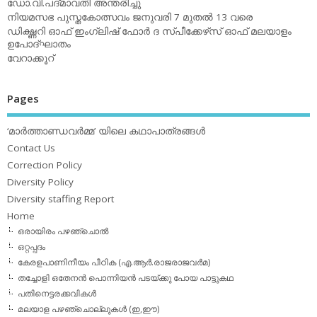
ഡോ.വി.പദ്മാവതി അന്തരിച്ചു
നിയമസഭ പുസ്തകോത്സവം ജനുവരി 7 മുതല്‍ 13 വരെ
ഡിക്ഷ്ണറി ഓഫ് ഇംഗ്ലിഷ് ഫോര്‍ ദ സ്പീക്കേഴ്‌സ് ഓഫ് മലയാളം
ഉപോദ്ഘാതം
വേറാക്കൂറ്
Pages
‘മാര്‍ത്താണ്ഡവര്‍മ്മ’ യിലെ കഥാപാത്രങ്ങള്‍
Contact Us
Correction Policy
Diversity Policy
Diversity staffing Report
Home
ഒരായിരം പഴഞ്ചൊല്‍
ഒറ്റപ്പദം
കേരളപാണിനീയം പീഠിക (എ.ആര്‍.രാജരാജവര്‍മ)
തച്ചോളി ഒതേനൻ പൊന്നിയൻ പടയ്‌ക്കു പോയ പാട്ടുകഥ
പതിനെട്ടരക്കവികള്‍
മലയാള പഴഞ്ചൊല്ലുകള്‍ (ഇ,ഈ)