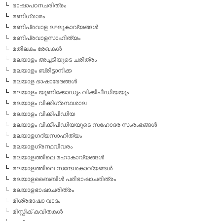
ഭാഷാപഠനചരിത്രം
മണിഗ്രാമം
മണിപ്രവാള ലഘുകാവ്യങ്ങള്‍
മണിപ്രവാളസാഹിത്യം
മതിലകം രേഖകള്‍
മലയാളം അച്ചടിയുടെ ചരിത്രം
മലയാളം ബ്രിട്ടാനിക്ക
മലയാള ഭാഷാഭേദങ്ങള്‍
മലയാളം യൂണിക്കോഡും വിക്കീപീഡിയയും
മലയാളം വിക്കിഗ്രന്ഥശാല
മലയാളം വിക്കിപീഡിയ
മലയാളം വിക്കീപീഡിയയുടെ സഹോദര സംരംഭങ്ങള്‍
മലയാളഗദ്യസാഹിത്യം
മലയാളഗ്രന്ഥവിവരം
മലയാളത്തിലെ മഹാകാവ്യങ്ങള്‍
മലയാളത്തിലെ സന്ദേശകാവ്യങ്ങള്‍
മലയാളബൈബിള്‍ പരിഭാഷാചരിത്രം
മലയാളഭാഷാചരിത്രം
മിശ്രഭാഷാ വാദം
മിസ്റ്റിക് കവിതകള്‍