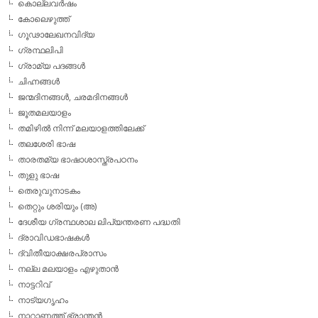
കൊല്ലവര്‍ഷം
കോലെഴുത്ത്
ഗൂഢാലേഖനവിദ്യ
ഗ്രന്ഥലിപി
ഗ്രാമ്യ പദങ്ങള്‍
ചിഹ്നങ്ങള്‍
ജന്മദിനങ്ങള്‍, ചരമദിനങ്ങള്‍
ജൂതമലയാളം
തമിഴില്‍ നിന്ന് മലയാളത്തിലേക്ക്
തലശേരി ഭാഷ
താരതമ്യ ഭാഷാശാസ്ത്രപഠനം
തുളു ഭാഷ
തെരുവുനാടകം
തെറ്റും ശരിയും (അ)
ദേശീയ ഗ്രന്ഥശാല ലിപ്യന്തരണ പദ്ധതി
ദ്രാവിഡഭാഷകള്‍
ദ്വിതീയാക്ഷരപ്രാസം
നല്ല മലയാളം എഴുതാന്‍
നാട്ടറിവ്
നാട്യഗൃഹം
നാറാണത്ത് ഭ്രാന്തന്‍