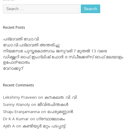
Recent Posts
പദ്മാവതി ഡോ.വി.
ഡോ.വി.പദ്മാവതി അന്തരിച്ചു
നിയമസഭ പുസ്തകോത്സവം ജനുവരി 7 മുതല്‍ 13 വരെ
ഡിക്ഷ്ണറി ഓഫ് ഇംഗ്ലിഷ് ഫോര്‍ ദ സ്പീക്കേഴ്‌സ് ഓഫ് മലയാളം
ഉപോദ്ഘാതം
വേറാക്കൂറ്
Recent Comments
Lekshmy Praveen
on
കനകലത. വി. വി
Sunny Alanoly
on
ജീവിതചിന്തകള്‍
Shaju Eranjamanna
on
പെരുമണ്ണാന്‍
Dr K A Kumar
on
ഗ്രന്ഥാലോകം
Ajith A
on
കണ്ടിയൂര്‍ മറ്റം പടപ്പാട്ട്‌