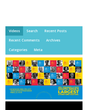
Videos
Search
Recent Posts
Recent Comments
Archives
Categories
Meta