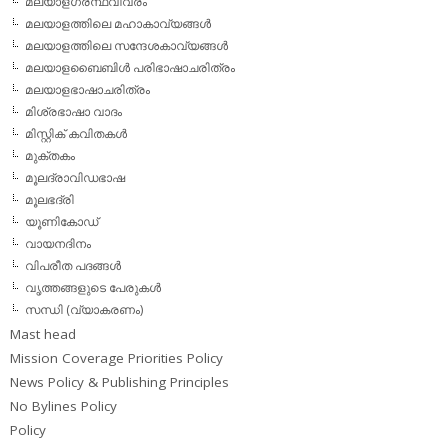
മലയാളഗ്രന്ഥവിവരം
മലയാളത്തിലെ മഹാകാവ്യങ്ങള്‍
മലയാളത്തിലെ സന്ദേശകാവ്യങ്ങള്‍
മലയാളബൈബിള്‍ പരിഭാഷാചരിത്രം
മലയാളഭാഷാചരിത്രം
മിശ്രഭാഷാ വാദം
മിസ്റ്റിക് കവിതകള്‍
മുക്തകം
മൂലദ്രാവിഡഭാഷ
മൂലഭദ്രി
യൂണികോഡ്
വായനദിനം
വിപരീത പദങ്ങള്‍
വൃത്തങ്ങളുടെ പേരുകള്‍
സന്ധി (വ്യാകരണം)
Mast head
Mission Coverage Priorities Policy
News Policy & Publishing Principles
No Bylines Policy
Policy