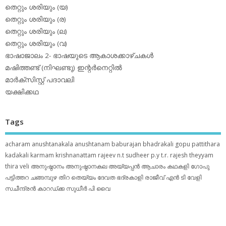
തെറ്റും ശരിയും (യ)
തെറ്റും ശരിയും (ര)
തെറ്റും ശരിയും (ല)
തെറ്റും ശരിയും (വ)
ഭാഷാജാലം 2- ഭാഷയുടെ ആകാശക്കാഴ്ചകള്‍
മഷിത്തണ്ട് (നിഘണ്ടു) ഇന്റര്‍നെറ്റില്‍
മാര്‍ക്‌സിസ്റ്റ് പദാവലി
യക്ഷിക്കഥ
Tags
acharam
anushtanakala
anushtanam
baburajan
bhadrakali
gopu pattithara
kadakali
karmam
krishnanattam
rajeev n.t
sudheer p.y
t.r. rajesh
theyyam
thira
veli
അനുഷ്ഠാനം
അനുഷ്ഠാനകല
അയ്യപ്പന്‍
ആചാരം
കഥകളി
ഗോപു
പട്ടിത്തറ
ചങ്ങമ്പുഴ
തിറ
തെയ്യം
ദേവത
ഭദ്രകാളി
രാജീവ് എൻ ടി
വേളി
സചീന്ദ്രന്‍ കാറഡ്ക്ക
സുധീര്‍ പി വൈ