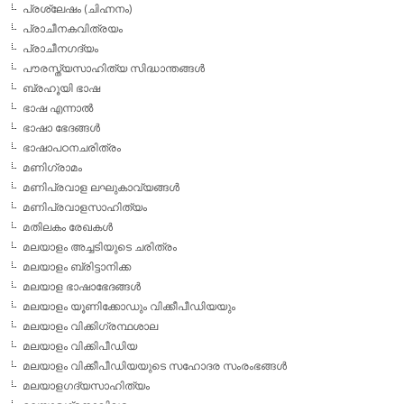
പ്രശ്ലേഷം (ചിഹ്നനം)
പ്രാചീനകവിത്രയം
പ്രാചീനഗദ്യം
പൗരസ്ത്യസാഹിത്യ സിദ്ധാന്തങ്ങള്‍
ബ്രഹൂയി ഭാഷ
ഭാഷ എന്നാല്‍
ഭാഷാ ഭേദങ്ങള്‍
ഭാഷാപഠനചരിത്രം
മണിഗ്രാമം
മണിപ്രവാള ലഘുകാവ്യങ്ങള്‍
മണിപ്രവാളസാഹിത്യം
മതിലകം രേഖകള്‍
മലയാളം അച്ചടിയുടെ ചരിത്രം
മലയാളം ബ്രിട്ടാനിക്ക
മലയാള ഭാഷാഭേദങ്ങള്‍
മലയാളം യൂണിക്കോഡും വിക്കീപീഡിയയും
മലയാളം വിക്കിഗ്രന്ഥശാല
മലയാളം വിക്കിപീഡിയ
മലയാളം വിക്കീപീഡിയയുടെ സഹോദര സംരംഭങ്ങള്‍
മലയാളഗദ്യസാഹിത്യം