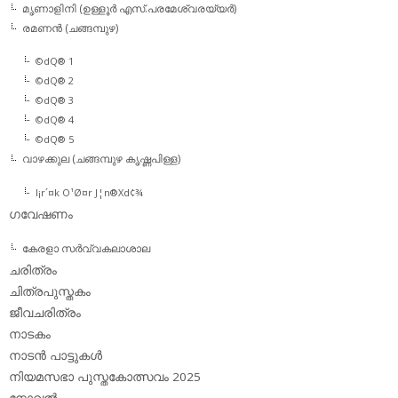
മൃണാളിനി (ഉള്ളൂര്‍ എസ്.പരമേശ്വരയ്യര്‍)
രമണന്‍ (ചങ്ങമ്പുഴ)
©dQ® 1
©dQ® 2
©dQ® 3
©dQ® 4
©dQ® 5
വാഴക്കുല (ചങ്ങമ്പുഴ കൃഷ്ണപിള്ള)
l¡r´¤k O¹Ø¤r J¦n®Xd¢¾
ഗവേഷണം
കേരളാ സര്‍വ്വകലാശാല
ചരിത്രം
ചിത്രപുസ്തകം
ജീവചരിത്രം
നാടകം
നാടന്‍ പാട്ടുകള്‍
നിയമസഭാ പുസ്തകോത്സവം 2025
നോവല്‍