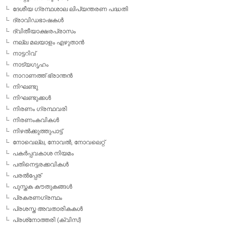
ദേശീയ ഗ്രന്ഥശാല ലിപ്യന്തരണ പദ്ധതി
ദ്രാവിഡഭാഷകള്‍
ദ്വിതീയാക്ഷരപ്രാസം
നല്ല മലയാളം എഴുതാന്‍
നാട്ടറിവ്
നാട്യഗൃഹം
നാറാണത്ത് ഭ്രാന്തന്‍
നിഘണ്ടു
നിഘണ്ടുക്കള്‍
നിരണം ഗ്രന്ഥവരി
നിരണംകവികള്‍
നിഴല്‍ക്കുത്തുപാട്ട്
നോവെല്ല, നോവല്‍, നോവലെറ്റ്
പകര്‍പ്പവകാശ നിയമം
പതിനെട്ടരക്കവികള്‍
പരല്‍പ്പേര്
പുസ്തക കൗതുകങ്ങള്‍
പ്രകരണഗ്രന്ഥം
പ്രശസ്ത അവതാരികകള്‍
പ്രശ്‌നോത്തരി (ക്വിസ്)