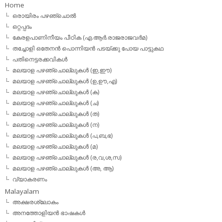
Home
ഒരായിരം പഴഞ്ചൊല്‍
ഒറ്റപ്പദം
കേരളപാണിനീയം പീഠിക (എ.ആര്‍.രാജരാജവര്‍മ)
തച്ചോളി ഒതേനൻ പൊന്നിയൻ പടയ്‌ക്കു പോയ പാട്ടുകഥ
പതിനെട്ടരക്കവികള്‍
മലയാള പഴഞ്ചൊല്ലുകള്‍ (ഇ,ഈ)
മലയാള പഴഞ്ചൊല്ലുകള്‍ (ഉ,ഊ,എ)
മലയാള പഴഞ്ചൊല്ലുകള്‍ (ക)
മലയാള പഴഞ്ചൊല്ലുകള്‍ (ച)
മലയാള പഴഞ്ചൊല്ലുകള്‍ (ത)
മലയാള പഴഞ്ചൊല്ലുകള്‍ (ന)
മലയാള പഴഞ്ചൊല്ലുകള്‍ (പ,ബ,ഭ)
മലയാള പഴഞ്ചൊല്ലുകള്‍ (മ)
മലയാള പഴഞ്ചൊല്ലുകള്‍ (ര,വ,ശ,സ)
മലയാള പഴഞ്ചൊല്ലുകൾ (അ, ആ)
വ്യാകരണം
Malayalam
അക്ഷരശ്ലോകം
അനത്തോളിയന്‍ ഭാഷകള്‍