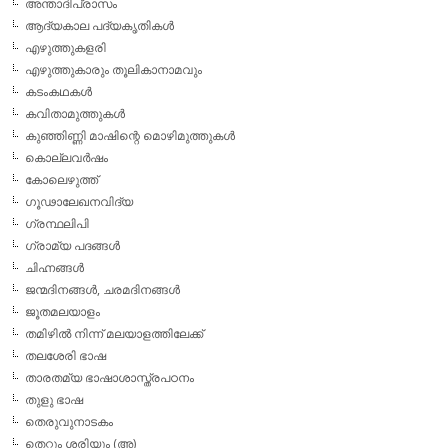
അന്താദിപ്രാസം
ആദ്യകാല പദ്യകൃതികള്‍
എഴുത്തുകളരി
എഴുത്തുകാരും തൂലികാനാമവും
കടംകഥകള്‍
കവിതാമുത്തുകള്‍
കുഞ്ഞിണ്ണി മാഷിന്റെ മൊഴിമുത്തുകള്‍
കൊല്ലവര്‍ഷം
കോലെഴുത്ത്
ഗൂഢാലേഖനവിദ്യ
ഗ്രന്ഥലിപി
ഗ്രാമ്യ പദങ്ങള്‍
ചിഹ്നങ്ങള്‍
ജന്മദിനങ്ങള്‍, ചരമദിനങ്ങള്‍
ജൂതമലയാളം
തമിഴില്‍ നിന്ന് മലയാളത്തിലേക്ക്
തലശേരി ഭാഷ
താരതമ്യ ഭാഷാശാസ്ത്രപഠനം
തുളു ഭാഷ
തെരുവുനാടകം
തെറ്റും ശരിയും (അ)