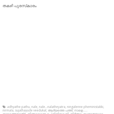
തകഴി പുരസ്‌കാരം
adhyathe pathu
,
nale
,
nale...nalatheyatra
,
ningalenne pheministakki
,
nirmala
,
sujathayude veedukal
,
ആദ്യത്തെ പത്ത്
,
നാളെ......
നാളത്തെയാത്ര
,
നിങ്ങളെന്നെ ഫെമിനിസ്റ്റാക്കി
,
നിര്‍മ്മല
,
സുജാതയുടെ