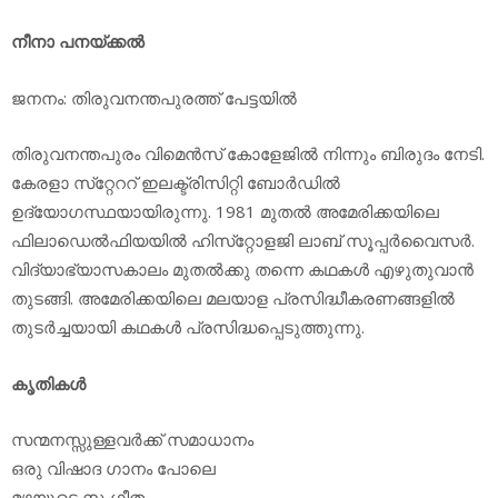
നീനാ പനയ്ക്കല്‍
ജനനം: തിരുവനന്തപുരത്ത് പേട്ടയില്‍
തിരുവനന്തപുരം വിമെന്‍സ് കോളേജില്‍ നിന്നും ബിരുദം നേടി.
കേരളാ സ്‌റ്റേററ് ഇലക്ട്രിസിറ്റി ബോര്‍ഡില്‍
ഉദ്യോഗസ്ഥയായിരുന്നു. 1981 മുതല്‍ അമേരിക്കയിലെ
ഫിലാഡെല്‍ഫിയയില്‍ ഹിസ്‌റ്റോളജി ലാബ് സൂപ്പര്‍വൈസര്‍.
വിദ്യാഭ്യാസകാലം മുതല്‍ക്കു തന്നെ കഥകള്‍ എഴുതുവാന്‍
തുടങ്ങി. അമേരിക്കയിലെ മലയാള പ്രസിദ്ധീകരണങ്ങളില്‍
തുടര്‍ച്ചയായി കഥകള്‍ പ്രസിദ്ധപ്പെടുത്തുന്നു.
കൃതികള്‍
സന്മനസ്സുള്ളവര്‍ക്ക് സമാധാനം
ഒരു വിഷാദ ഗാനം പോലെ
മഴയുടെ സംഗീതം