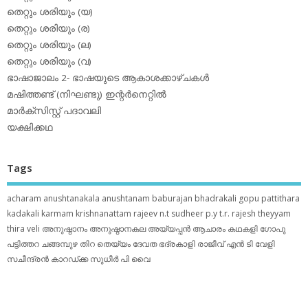
തെറ്റും ശരിയും (യ)
തെറ്റും ശരിയും (ര)
തെറ്റും ശരിയും (ല)
തെറ്റും ശരിയും (വ)
ഭാഷാജാലം 2- ഭാഷയുടെ ആകാശക്കാഴ്ചകള്‍
മഷിത്തണ്ട് (നിഘണ്ടു) ഇന്റര്‍നെറ്റില്‍
മാര്‍ക്‌സിസ്റ്റ് പദാവലി
യക്ഷിക്കഥ
Tags
acharam
anushtanakala
anushtanam
baburajan
bhadrakali
gopu pattithara
kadakali
karmam
krishnanattam
rajeev n.t
sudheer p.y
t.r. rajesh
theyyam
thira
veli
അനുഷ്ഠാനം
അനുഷ്ഠാനകല
അയ്യപ്പന്‍
ആചാരം
കഥകളി
ഗോപു
പട്ടിത്തറ
ചങ്ങമ്പുഴ
തിറ
തെയ്യം
ദേവത
ഭദ്രകാളി
രാജീവ് എൻ ടി
വേളി
സചീന്ദ്രന്‍ കാറഡ്ക്ക
സുധീര്‍ പി വൈ