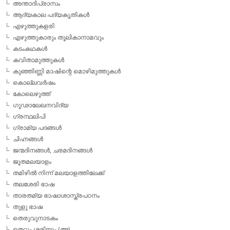
അന്താദിപ്രാസം
ആദ്യകാല പദ്യകൃതികള്‍
എഴുത്തുകളരി
എഴുത്തുകാരും തൂലികാനാമവും
കടംകഥകള്‍
കവിതാമുത്തുകള്‍
കുഞ്ഞിണ്ണി മാഷിന്റെ മൊഴിമുത്തുകള്‍
കൊല്ലവര്‍ഷം
കോലെഴുത്ത്
ഗൂഢാലേഖനവിദ്യ
ഗ്രന്ഥലിപി
ഗ്രാമ്യ പദങ്ങള്‍
ചിഹ്നങ്ങള്‍
ജന്മദിനങ്ങള്‍, ചരമദിനങ്ങള്‍
ജൂതമലയാളം
തമിഴില്‍ നിന്ന് മലയാളത്തിലേക്ക്
തലശേരി ഭാഷ
താരതമ്യ ഭാഷാശാസ്ത്രപഠനം
തുളു ഭാഷ
തെരുവുനാടകം
തെറ്റും ശരിയും (അ)