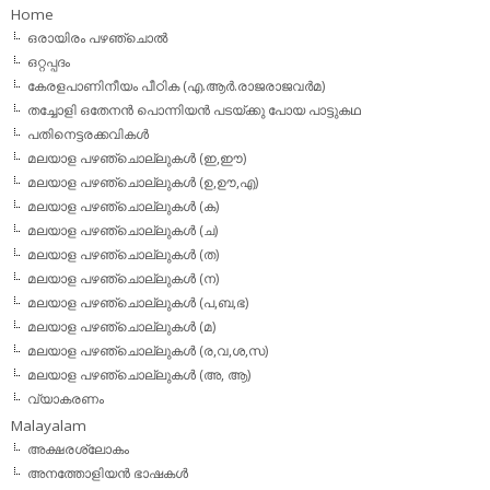
Home
ഒരായിരം പഴഞ്ചൊല്‍
ഒറ്റപ്പദം
കേരളപാണിനീയം പീഠിക (എ.ആര്‍.രാജരാജവര്‍മ)
തച്ചോളി ഒതേനൻ പൊന്നിയൻ പടയ്‌ക്കു പോയ പാട്ടുകഥ
പതിനെട്ടരക്കവികള്‍
മലയാള പഴഞ്ചൊല്ലുകള്‍ (ഇ,ഈ)
മലയാള പഴഞ്ചൊല്ലുകള്‍ (ഉ,ഊ,എ)
മലയാള പഴഞ്ചൊല്ലുകള്‍ (ക)
മലയാള പഴഞ്ചൊല്ലുകള്‍ (ച)
മലയാള പഴഞ്ചൊല്ലുകള്‍ (ത)
മലയാള പഴഞ്ചൊല്ലുകള്‍ (ന)
മലയാള പഴഞ്ചൊല്ലുകള്‍ (പ,ബ,ഭ)
മലയാള പഴഞ്ചൊല്ലുകള്‍ (മ)
മലയാള പഴഞ്ചൊല്ലുകള്‍ (ര,വ,ശ,സ)
മലയാള പഴഞ്ചൊല്ലുകൾ (അ, ആ)
വ്യാകരണം
Malayalam
അക്ഷരശ്ലോകം
അനത്തോളിയന്‍ ഭാഷകള്‍