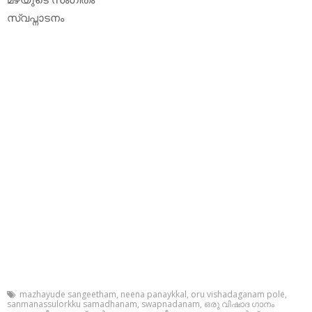
സ്വപ്നാടനം
mazhayude sangeetham
,
neena panaykkal
,
oru vishadaganam pole
,
sanmanassulorkku samadhanam
,
swapnadanam
,
ഒരു വിഷാദ ഗാനം