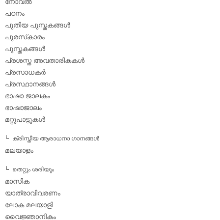
നോവല്‍
പഠനം
പുതിയ പുസ്തകങ്ങള്‍
പുരസ്‌കാരം
പുസ്തകങ്ങള്‍
പ്രശസ്ത അവതാരികകള്‍
പ്രസാധകര്‍
പ്രസ്ഥാനങ്ങള്‍
ഭാഷാ ജാലകം
ഭാഷാജാലം
മറ്റുപാട്ടുകള്‍
ക്രിസ്തീയ ആരാധനാ ഗാനങ്ങള്‍
മലയാളം
തെറ്റും ശരിയും
മാസിക
യാത്രാവിവരണം
ലോക മലയാളി
വൈജ്ഞാനികം