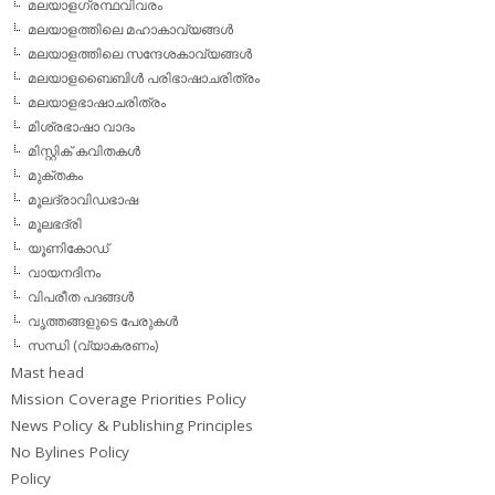
മലയാളഗ്രന്ഥവിവരം
മലയാളത്തിലെ മഹാകാവ്യങ്ങള്‍
മലയാളത്തിലെ സന്ദേശകാവ്യങ്ങള്‍
മലയാളബൈബിള്‍ പരിഭാഷാചരിത്രം
മലയാളഭാഷാചരിത്രം
മിശ്രഭാഷാ വാദം
മിസ്റ്റിക് കവിതകള്‍
മുക്തകം
മൂലദ്രാവിഡഭാഷ
മൂലഭദ്രി
യൂണികോഡ്
വായനദിനം
വിപരീത പദങ്ങള്‍
വൃത്തങ്ങളുടെ പേരുകള്‍
സന്ധി (വ്യാകരണം)
Mast head
Mission Coverage Priorities Policy
News Policy & Publishing Principles
No Bylines Policy
Policy