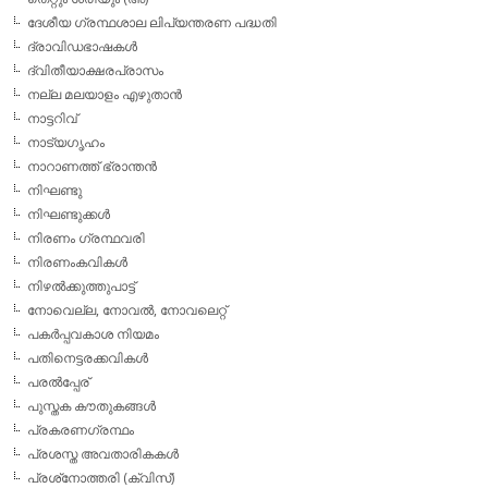
ദേശീയ ഗ്രന്ഥശാല ലിപ്യന്തരണ പദ്ധതി
ദ്രാവിഡഭാഷകള്‍
ദ്വിതീയാക്ഷരപ്രാസം
നല്ല മലയാളം എഴുതാന്‍
നാട്ടറിവ്
നാട്യഗൃഹം
നാറാണത്ത് ഭ്രാന്തന്‍
നിഘണ്ടു
നിഘണ്ടുക്കള്‍
നിരണം ഗ്രന്ഥവരി
നിരണംകവികള്‍
നിഴല്‍ക്കുത്തുപാട്ട്
നോവെല്ല, നോവല്‍, നോവലെറ്റ്
പകര്‍പ്പവകാശ നിയമം
പതിനെട്ടരക്കവികള്‍
പരല്‍പ്പേര്
പുസ്തക കൗതുകങ്ങള്‍
പ്രകരണഗ്രന്ഥം
പ്രശസ്ത അവതാരികകള്‍
പ്രശ്‌നോത്തരി (ക്വിസ്)