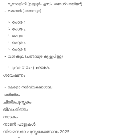
മൃണാളിനി (ഉള്ളൂര്‍ എസ്.പരമേശ്വരയ്യര്‍)
രമണന്‍ (ചങ്ങമ്പുഴ)
©dQ® 1
©dQ® 2
©dQ® 3
©dQ® 4
©dQ® 5
വാഴക്കുല (ചങ്ങമ്പുഴ കൃഷ്ണപിള്ള)
l¡r´¤k O¹Ø¤r J¦n®Xd¢¾
ഗവേഷണം
കേരളാ സര്‍വ്വകലാശാല
ചരിത്രം
ചിത്രപുസ്തകം
ജീവചരിത്രം
നാടകം
നാടന്‍ പാട്ടുകള്‍
നിയമസഭാ പുസ്തകോത്സവം 2025