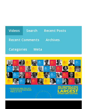
Videos
Search
Recent Posts
Recent Comments
Archives
Categories
Meta