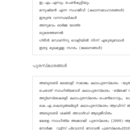
ഇ.എം.എസും പെണ്‍കുട്ടിയും

മനുഷ്യന്‍ എന്ന സഹജീവി (കഥാസമാഹാരങ്ങള്‍)

ഇരുണ്ട വനസ്ഥലികള്‍

അനുഭവം ഓര്‍മ്മ യാത്ര

ഒറ്റമരത്തണല്‍

ഗ്രീന്‍ സോണിനു വെളിയില്‍ നിന്ന് എഴുതുമ്പോള്‍

ഇരട്ട മുഖമുള്ള നഗരം (ലേഖനങ്ങള്‍)
പുരസ്‌കാരങ്ങള്‍
അബുദാബി മലയാളി സമാജം കഥാപുരസ്‌കാരം -യുത്തനേസിയ

ചെരാത് സാഹിത്യവേദി കഥാപുരസ്‌കാരം -ബ്രേക്ക് ന്യൂസ്

അറ്റ്‌ലസ്‌കൈരളി കഥാപുരസ്‌കാരം-പെണ്‍മാറാട്ടം, ഗെസാന്റെ കല്ലുകള്‍

കെ.എ.കൊടുങ്ങല്ലൂര്‍ കഥാപുരസ്‌കാരം-ആഡിസ് അബാബ

അബുദാബി ശക്തി അവാര്‍ഡ്-ആടുജീവിതം

കേരള സാഹിത്യ അക്കാദമി പുരസ്‌കാരം (2009)-ആടു ജീവിതം

നോര്‍ക്ക  റൂട്ട്‌സ് പ്രവാസി നോവല്‍ പുരസ്‌കാരം2010-ആടുജീവിതം
