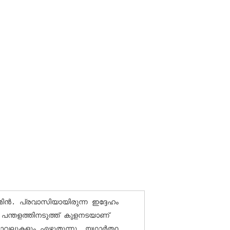
ന്‍. പ്രവാസിയായിരുന്ന ഇദ്ദേഹം 
ലെ പന്തളത്തിനടുത്ത് കുളനടയാണ് 
ലുകളും എഴുതുന്നു. യഥാര്‍ത്ഥ 