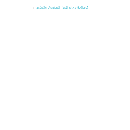
«
വര്‍ഗീസ് ബി.ജി. (ബി.ജി.വര്‍ഗീസ്)