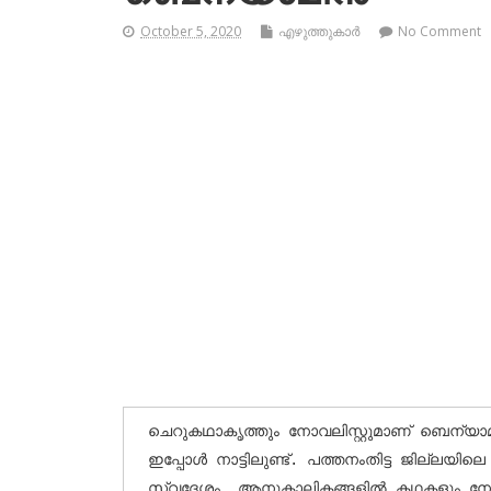
October 5, 2020
എഴുത്തുകാര്‍
No Comment
ചെറുകഥാകൃത്തും നോവലിസ്റ്റുമാണ് ബെന്യാമി
ഇപ്പോള്‍ നാട്ടിലുണ്ട്. പത്തനംതിട്ട ജില്ലയി
സ്വദേശം. ആനുകാലികങ്ങളില്‍ കഥകളും നോവ