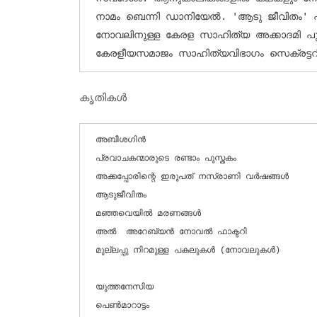
നാമം ബെന്നി ഡാനിയേല്‍. 'ആടു ജീവിതം' എ
നോവലിനുള്ള കേരള സാഹിത്യ അക്കാദമി പുരസ്‌കാരം നേടി. ബഹ്‌
കേരളീയസമാജം സാഹിത്യവിഭാഗം സെക്രട്ടറിയായി
കൃതികള്‍
അബീശഗിന്‍

പ്രവാചകന്മാരുടെ രണ്ടാം പുസ്തകം

അക്കപ്പോരിന്റെ ഇരുപത് നസ്രാണി വര്‍ഷങ്ങള്‍

ആടുജീവിതം

മഞ്ഞവെയില്‍ മരണങ്ങള്‍

അല്‍  അറേബ്യന്‍ നോവല്‍ ഫാക്ടറി

മുല്ലപ്പു നിറമുള്ള പകലുകള്‍ (നോവലുകള്‍)

യുത്തനേസിയ

പെണ്‍മാറാട്ടം
