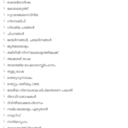
കൊല്ലവര്‍ഷം
കോലെഴുത്ത്
ഗൂഢാലേഖനവിദ്യ
ഗ്രന്ഥലിപി
ഗ്രാമ്യ പദങ്ങള്‍
ചിഹ്നങ്ങള്‍
ജന്മദിനങ്ങള്‍, ചരമദിനങ്ങള്‍
ജൂതമലയാളം
തമിഴില്‍ നിന്ന് മലയാളത്തിലേക്ക്
തലശേരി ഭാഷ
താരതമ്യ ഭാഷാശാസ്ത്രപഠനം
തുളു ഭാഷ
തെരുവുനാടകം
തെറ്റും ശരിയും (അ)
ദേശീയ ഗ്രന്ഥശാല ലിപ്യന്തരണ പദ്ധതി
ദ്രാവിഡഭാഷകള്‍
ദ്വിതീയാക്ഷരപ്രാസം
നല്ല മലയാളം എഴുതാന്‍
നാട്ടറിവ്
നാട്യഗൃഹം
നാറാണത്ത് ഭ്രാന്തന്‍