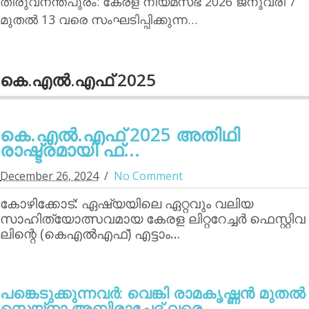
തിരുവനന്തപുരം: കേരള നിയമസഭ 2026 ജനുവരി 7
മുതല്‍ 13 വരെ സംഘടിപ്പിക്കുന്ന…
കെ.എല്‍.എഫ് 2025
കെ.എല്‍.എഫ് 2025 അതിഥി
രാഷ്ട്രമായി ഫ്...
December 26, 2024
No Comment
കോഴിക്കോട്: ഏഷ്യയിലെ ഏറ്റവും വലിയ
സാഹിത്യോത്സവമായ കേരള ലിറ്ററേച്ചര്‍ ഫെസ്റ്റിവ
ലിന്റെ (കെഎല്‍എഫ്) എട്ടാം…
പങ്കെടുക്കുന്നവര്‍: വെങ്കി രാമകൃഷ്ണന്‍ മുതല്‍
സെയ്‌നാ അബിരാച്ചേദ് വരെ