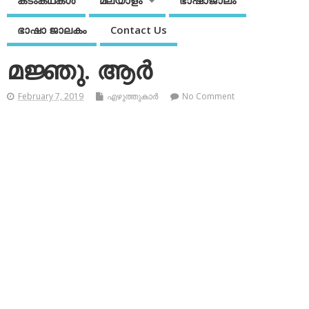
കടംകഥകള്‍
മലയാളം
ഭാഷാജാലം
ഭാഷാ ജാലകം
Contact Us
മജ്ഞു. ആര്‍
February 7, 2019
എഴുത്തുകാര്‍
No Comment