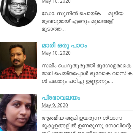
May 10, 2020
ഡോ. സുനിൽ പൊയ്‌ക മൂടിയ
മുഖവുമായ് എങ്ങും മുഖങ്ങള്
മൂടാത്ത…
മാരി ഒരു പാഠം
May 10, 2020
സലീം ചെറുതുരുത്തി ഭൂഗോളമാകെ
മാരി പെയ്തപ്പോൾ ഭൂലോക വാസിക
ൾ പലതും പഠിച്ചു ഉണ്ണാനും…
പ്രഭാവലയം
May 9, 2020
ആത്മീയ ആമി ഉയരുന്ന ശ്വാസ
മുകുളങ്ങളിൽ ഉണരുന്നു നോവിന്റെ
സ്പന്ദനങ്ങൾ ഒറ്റക്കിരുന്നുരുകുന്ന