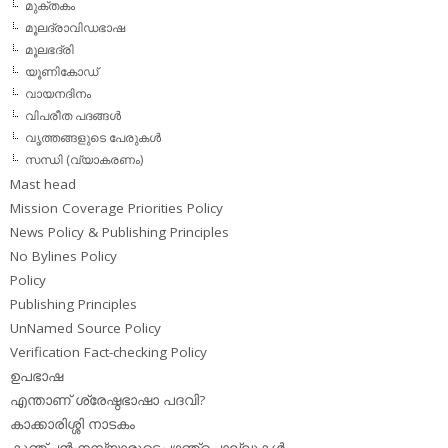
മുക്തകം
മൂലദ്രാവിഡഭാഷ
മൂലഭദ്രി
യൂണികോഡ്
വായനദിനം
വിപരീത പദങ്ങള്‍
വൃത്തങ്ങളുടെ പേരുകള്‍
സന്ധി (വ്യാകരണം)
Mast head
Mission Coverage Priorities Policy
News Policy & Publishing Principles
No Bylines Policy
Policy
Publishing Principles
UnNamed Source Policy
Verification Fact-checking Policy
ഉപഭാഷ
എന്താണ് ശ്രേഷ്ഠഭാഷാ പദവി?
കാക്കാരിശ്ശി നാടകം
കുഞ്ചന്‍ നമ്പ്യാരുടെപഴഞ്ചൊല്ലുകള്‍