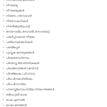
നിഘണ്ടു
നിഘണ്ടുക്കള്‍
നിരണം ഗ്രന്ഥവരി
നിരണംകവികള്‍
നിഴല്‍ക്കുത്തുപാട്ട്
നോവെല്ല, നോവല്‍, നോവലെറ്റ്
പകര്‍പ്പവകാശ നിയമം
പതിനെട്ടരക്കവികള്‍
പരല്‍പ്പേര്
പുസ്തക കൗതുകങ്ങള്‍
പ്രകരണഗ്രന്ഥം
പ്രശസ്ത അവതാരികകള്‍
പ്രശ്‌നോത്തരി (ക്വിസ്)
പ്രശ്ലേഷം (ചിഹ്നനം)
പ്രാചീനകവിത്രയം
പ്രാചീനഗദ്യം
പൗരസ്ത്യസാഹിത്യ സിദ്ധാന്തങ്ങള്‍
ബ്രഹൂയി ഭാഷ
ഭാഷ എന്നാല്‍
ഭാഷാ ഭേദങ്ങള്‍