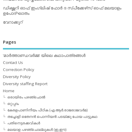
ഡിക്ഷ്ണറി ഓഫ് ഇംഗ്ലിഷ് ഫോര്‍ ദ സ്പീക്കേഴ്‌സ് ഓഫ് മലയാളം
ഉപോദ്ഘാതം
വേറാക്കൂറ്
Pages
‘മാര്‍ത്താണ്ഡവര്‍മ്മ’ യിലെ കഥാപാത്രങ്ങള്‍
Contact Us
Correction Policy
Diversity Policy
Diversity staffing Report
Home
ഒരായിരം പഴഞ്ചൊല്‍
ഒറ്റപ്പദം
കേരളപാണിനീയം പീഠിക (എ.ആര്‍.രാജരാജവര്‍മ)
തച്ചോളി ഒതേനൻ പൊന്നിയൻ പടയ്‌ക്കു പോയ പാട്ടുകഥ
പതിനെട്ടരക്കവികള്‍
മലയാള പഴഞ്ചൊല്ലുകള്‍ (ഇ,ഈ)