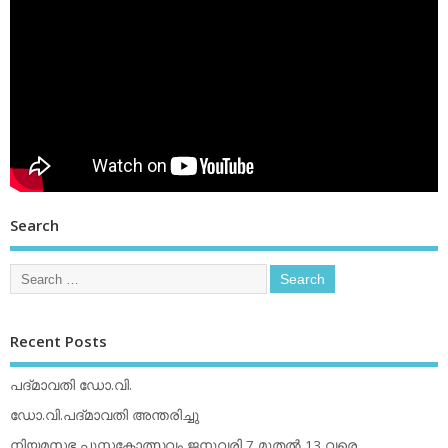
Search
Recent Posts
പദ്മാവതി ഡോ.വി.
ഡോ.വി.പദ്മാവതി അന്തരിച്ചു
നിയമസഭ പുസ്തകോത്സവം ജനുവരി 7 മുതല്‍ 13 വരെ