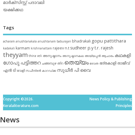
മാര്‍ക്‌സിസ്റ്റ് പദാവലി
യക്ഷിക്കഥ
Tags
gopu pattithara
bhadrakali
acharam
anushtanakala
anushtanam
baburajan
sudheer p.y
t.r. rajesh
karmam
rajeev n.t
kadakali
krishnanattam
theyyam
കഥകളി
thira
അനുഷ്ഠാനം
veli
അനുഷ്ഠാനകല
അയ്യപ്പന്‍
ആചാരം
തെയ്യം
ഗോപു പട്ടിത്തറ
ഭദ്രകാളി
രാജീവ്
ചങ്ങമ്പുഴ
തിറ
ദേവത
സുധീര്‍ പി വൈ
എൻ ടി
വേളി
സചീന്ദ്രന്‍ കാറഡ്ക്ക
Copyright ©2026.
News Policy & Publishing
Keralaliterature.com
Principles
News