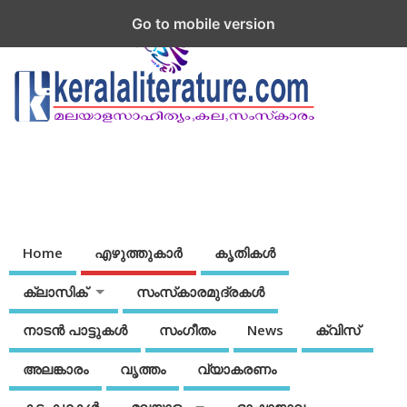
Go to mobile version
Home
എഴുത്തുകാര്‍
കൃതികൾ
ക്ലാസിക്
സംസ്‌കാരമുദ്രകള്‍
നാടന്‍ പാട്ടുകള്‍
സംഗീതം
News
ക്വിസ്
അലങ്കാരം
വൃത്തം
വ്യാകരണം