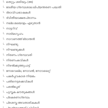
തെറ്റും ശരിയും (അ)
ദേശീയ ഗ്രന്ഥശാല ലിപ്യന്തരണ പദ്ധതി
ദ്രാവിഡഭാഷകള്‍
ദ്വിതീയാക്ഷരപ്രാസം
നല്ല മലയാളം എഴുതാന്‍
നാട്ടറിവ്
നാട്യഗൃഹം
നാറാണത്ത് ഭ്രാന്തന്‍
നിഘണ്ടു
നിഘണ്ടുക്കള്‍
നിരണം ഗ്രന്ഥവരി
നിരണംകവികള്‍
നിഴല്‍ക്കുത്തുപാട്ട്
നോവെല്ല, നോവല്‍, നോവലെറ്റ്
പകര്‍പ്പവകാശ നിയമം
പതിനെട്ടരക്കവികള്‍
പരല്‍പ്പേര്
പുസ്തക കൗതുകങ്ങള്‍
പ്രകരണഗ്രന്ഥം
പ്രശസ്ത അവതാരികകള്‍
പ്രശ്‌നോത്തരി (ക്വിസ്)