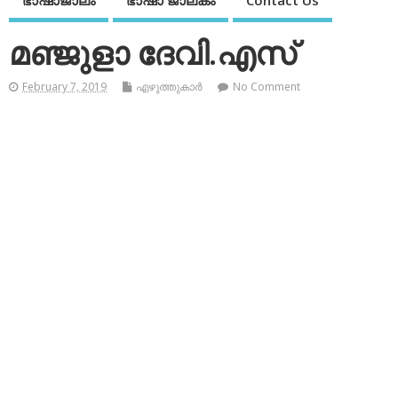
ഭാഷാജാലം
ഭാഷാ ജാലകം
Contact Us
മഞ്ജുളാ ദേവി.എസ്
February 7, 2019
എഴുത്തുകാര്‍
No Comment