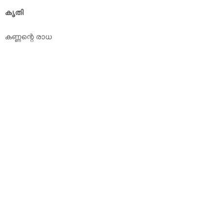
കൃതി
കണ്ണന്റെ രാധ