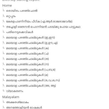
Home
ഒരായിരം പഴഞ്ചൊല്‍
ഒറ്റപ്പദം
കേരളപാണിനീയം പീഠിക (എ.ആര്‍.രാജരാജവര്‍മ)
തച്ചോളി ഒതേനൻ പൊന്നിയൻ പടയ്‌ക്കു പോയ പാട്ടുകഥ
പതിനെട്ടരക്കവികള്‍
മലയാള പഴഞ്ചൊല്ലുകള്‍ (ഇ,ഈ)
മലയാള പഴഞ്ചൊല്ലുകള്‍ (ഉ,ഊ,എ)
മലയാള പഴഞ്ചൊല്ലുകള്‍ (ക)
മലയാള പഴഞ്ചൊല്ലുകള്‍ (ച)
മലയാള പഴഞ്ചൊല്ലുകള്‍ (ത)
മലയാള പഴഞ്ചൊല്ലുകള്‍ (ന)
മലയാള പഴഞ്ചൊല്ലുകള്‍ (പ,ബ,ഭ)
മലയാള പഴഞ്ചൊല്ലുകള്‍ (മ)
മലയാള പഴഞ്ചൊല്ലുകള്‍ (ര,വ,ശ,സ)
മലയാള പഴഞ്ചൊല്ലുകൾ (അ, ആ)
വ്യാകരണം
Malayalam
അക്ഷരശ്ലോകം
അനത്തോളിയന്‍ ഭാഷകള്‍