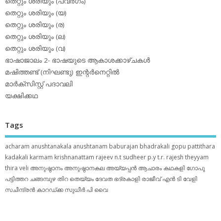
തെറ്റും ശരിയും (പവര്‍ഗം)
തെറ്റും ശരിയും (യ)
തെറ്റും ശരിയും (ര)
തെറ്റും ശരിയും (ല)
തെറ്റും ശരിയും (വ)
ഭാഷാജാലം 2- ഭാഷയുടെ ആകാശക്കാഴ്ചകള്‍
മഷിത്തണ്ട് (നിഘണ്ടു) ഇന്റര്‍നെറ്റില്‍
മാര്‍ക്‌സിസ്റ്റ് പദാവലി
യക്ഷിക്കഥ
Tags
acharam
anushtanakala
anushtanam
baburajan
bhadrakali
gopu pattithara
kadakali
karmam
krishnanattam
rajeev n.t
sudheer p.y
t.r. rajesh
theyyam
thira
veli
അനുഷ്ഠാനം
അനുഷ്ഠാനകല
അയ്യപ്പന്‍
ആചാരം
കഥകളി
ഗോപു
പട്ടിത്തറ
ചങ്ങമ്പുഴ
തിറ
തെയ്യം
ദേവത
ഭദ്രകാളി
രാജീവ് എൻ ടി
വേളി
സചീന്ദ്രന്‍ കാറഡ്ക്ക
സുധീര്‍ പി വൈ