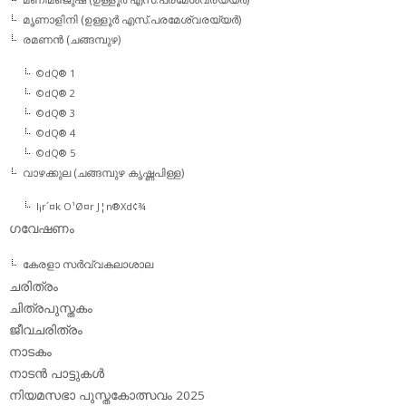
മൃണാളിനി (ഉള്ളൂര്‍ എസ്.പരമേശ്വരയ്യര്‍)
രമണന്‍ (ചങ്ങമ്പുഴ)
©dQ® 1
©dQ® 2
©dQ® 3
©dQ® 4
©dQ® 5
വാഴക്കുല (ചങ്ങമ്പുഴ കൃഷ്ണപിള്ള)
l¡r´¤k O¹Ø¤r J¦n®Xd¢¾
ഗവേഷണം
കേരളാ സര്‍വ്വകലാശാല
ചരിത്രം
ചിത്രപുസ്തകം
ജീവചരിത്രം
നാടകം
നാടന്‍ പാട്ടുകള്‍
നിയമസഭാ പുസ്തകോത്സവം 2025