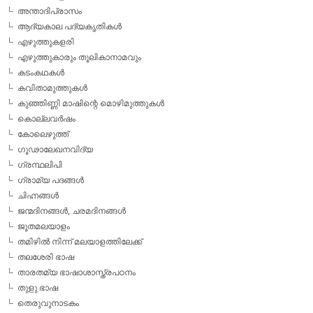
അന്താദിപ്രാസം
ആദ്യകാല പദ്യകൃതികള്‍
എഴുത്തുകളരി
എഴുത്തുകാരും തൂലികാനാമവും
കടംകഥകള്‍
കവിതാമുത്തുകള്‍
കുഞ്ഞിണ്ണി മാഷിന്റെ മൊഴിമുത്തുകള്‍
കൊല്ലവര്‍ഷം
കോലെഴുത്ത്
ഗൂഢാലേഖനവിദ്യ
ഗ്രന്ഥലിപി
ഗ്രാമ്യ പദങ്ങള്‍
ചിഹ്നങ്ങള്‍
ജന്മദിനങ്ങള്‍, ചരമദിനങ്ങള്‍
ജൂതമലയാളം
തമിഴില്‍ നിന്ന് മലയാളത്തിലേക്ക്
തലശേരി ഭാഷ
താരതമ്യ ഭാഷാശാസ്ത്രപഠനം
തുളു ഭാഷ
തെരുവുനാടകം