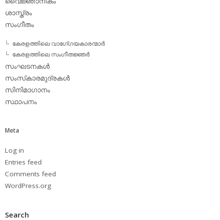
വൈജ്ഞാനികം
ശാസ്ത്രം
സംഗീതം
കേരളത്തിലെ വാഗേ്ഗയകാരന്മാര്‍
കേരളത്തിലെ സംഗീതജ്ഞര്‍
സംഘടനകള്‍
സംസ്‌കാരമുദ്രകള്‍
സിനിമാഗാനം
സ്ഥാപനം
Meta
Log in
Entries feed
Comments feed
WordPress.org
Search