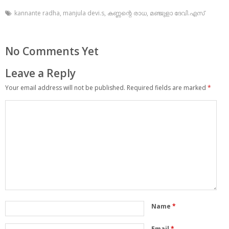
kannante radha
,
manjula devi.s
,
കണ്ണന്റെ രാധ
,
മഞ്ജുളാ ദേവി.എസ്
No Comments Yet
Leave a Reply
Your email address will not be published.
Required fields are marked
*
Name
*
Email
*