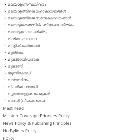
മലയാളഗ്രന്ഥവിവരം
മലയാളത്തിലെ മഹാകാവ്യങ്ങള്‍
മലയാളത്തിലെ സന്ദേശകാവ്യങ്ങള്‍
മലയാളബൈബിള്‍ പരിഭാഷാചരിത്രം
മലയാളഭാഷാചരിത്രം
മിശ്രഭാഷാ വാദം
മിസ്റ്റിക് കവിതകള്‍
മുക്തകം
മൂലദ്രാവിഡഭാഷ
മൂലഭദ്രി
യൂണികോഡ്
വായനദിനം
വിപരീത പദങ്ങള്‍
വൃത്തങ്ങളുടെ പേരുകള്‍
സന്ധി (വ്യാകരണം)
Mast head
Mission Coverage Priorities Policy
News Policy & Publishing Principles
No Bylines Policy
Policy