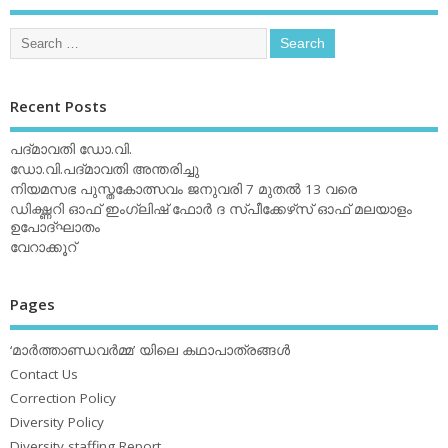
Recent Posts
പദ്മാവതി ഡോ.വി.
ഡോ.വി.പദ്മാവതി അന്തരിച്ചു
നിയമസഭ പുസ്തകോത്സവം ജനുവരി 7 മുതല്‍ 13 വരെ
ഡിക്ഷ്ണറി ഓഫ് ഇംഗ്ലിഷ് ഫോര്‍ ദ സ്പീക്കേഴ്‌സ് ഓഫ് മലയാളം
ഉപോദ്ഘാതം
വേറാക്കൂറ്
Pages
‘മാര്‍ത്താണ്ഡവര്‍മ്മ’ യിലെ കഥാപാത്രങ്ങള്‍
Contact Us
Correction Policy
Diversity Policy
Diversity staffing Report