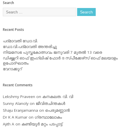
Search
Recent Posts
പദ്മാവതി ഡോ.വി.
ഡോ.വി.പദ്മാവതി അന്തരിച്ചു
നിയമസഭ പുസ്തകോത്സവം ജനുവരി 7 മുതല്‍ 13 വരെ
ഡിക്ഷ്ണറി ഓഫ് ഇംഗ്ലിഷ് ഫോര്‍ ദ സ്പീക്കേഴ്‌സ് ഓഫ് മലയാളം
ഉപോദ്ഘാതം
വേറാക്കൂറ്
Recent Comments
Lekshmy Praveen
on
കനകലത. വി. വി
Sunny Alanoly
on
ജീവിതചിന്തകള്‍
Shaju Eranjamanna
on
പെരുമണ്ണാന്‍
Dr K A Kumar
on
ഗ്രന്ഥാലോകം
Ajith A
on
കണ്ടിയൂര്‍ മറ്റം പടപ്പാട്ട്‌