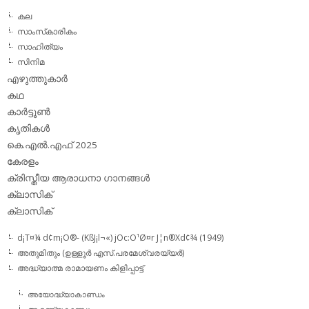
കല
സാംസ്‌കാരികം
സാഹിത്യം
സിനിമ
എഴുത്തുകാര്‍
കഥ
കാര്‍ട്ടൂണ്‍
കൃതികള്‍
കെ.എല്‍.എഫ് 2025
കേരളം
ക്രിസ്തീയ ആരാധനാ ഗാനങ്ങള്‍
ക്ലാസിക്‌
ക്ലാസിക്
d¡T¤¼ d¢m¡O®- (KßJ¡l¬«) jOc:O¹Ø¤r J¦n®Xd¢¾ (1949)
അതുമിതും (ഉള്ളൂര്‍ എസ്.പരമേശ്വരയ്യര്‍)
അദ്ധ്യാത്മ രാമായണം കിളിപ്പാട്ട്‌
അയോദ്ധ്യാകാണ്ഡം