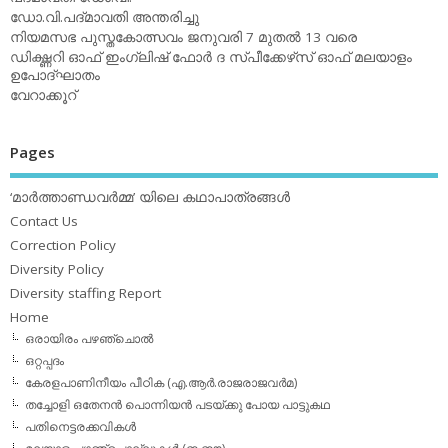
ഡോ.വി.പദ്മാവതി അന്തരിച്ചു
നിയമസഭ പുസ്തകോത്സവം ജനുവരി 7 മുതല്‍ 13 വരെ
ഡിക്ഷ്ണറി ഓഫ് ഇംഗ്ലിഷ് ഫോര്‍ ദ സ്പീക്കേഴ്‌സ് ഓഫ് മലയാളം
ഉപോദ്ഘാതം
വേറാക്കൂറ്
Pages
‘മാര്‍ത്താണ്ഡവര്‍മ്മ’ യിലെ കഥാപാത്രങ്ങള്‍
Contact Us
Correction Policy
Diversity Policy
Diversity staffing Report
Home
ഒരായിരം പഴഞ്ചൊല്‍
ഒറ്റപ്പദം
കേരളപാണിനീയം പീഠിക (എ.ആര്‍.രാജരാജവര്‍മ)
തച്ചോളി ഒതേനൻ പൊന്നിയൻ പടയ്‌ക്കു പോയ പാട്ടുകഥ
പതിനെട്ടരക്കവികള്‍