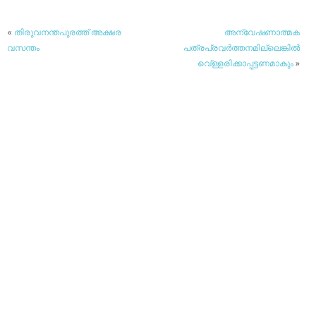
«
തിരുവനന്തപുരത്ത് അക്ഷര
അന്വേഷണാത്മക
വസന്തം
പത്രപ്രവര്‍ത്തനമില്ലെങ്കില്‍
വെ്ള്ളരിക്കാപ്പട്ടണമാകും
»