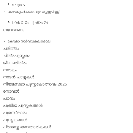
©dQ® 5
വാഴക്കുല (ചങ്ങമ്പുഴ കൃഷ്ണപിള്ള)
l¡r´¤k O¹Ø¤r J¦n®Xd¢¾
ഗവേഷണം
കേരളാ സര്‍വ്വകലാശാല
ചരിത്രം
ചിത്രപുസ്തകം
ജീവചരിത്രം
നാടകം
നാടന്‍ പാട്ടുകള്‍
നിയമസഭാ പുസ്തകോത്സവം 2025
നോവല്‍
പഠനം
പുതിയ പുസ്തകങ്ങള്‍
പുരസ്‌കാരം
പുസ്തകങ്ങള്‍
പ്രശസ്ത അവതാരികകള്‍