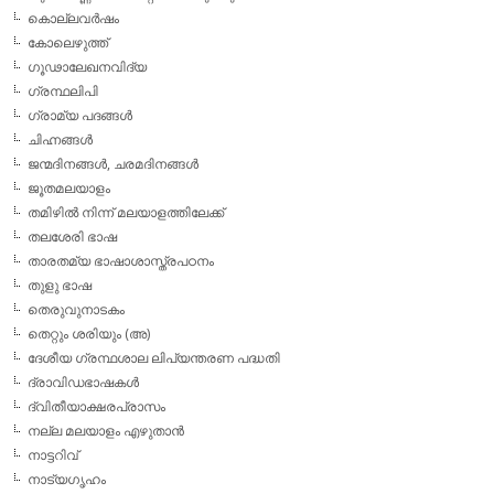
കൊല്ലവര്‍ഷം
കോലെഴുത്ത്
ഗൂഢാലേഖനവിദ്യ
ഗ്രന്ഥലിപി
ഗ്രാമ്യ പദങ്ങള്‍
ചിഹ്നങ്ങള്‍
ജന്മദിനങ്ങള്‍, ചരമദിനങ്ങള്‍
ജൂതമലയാളം
തമിഴില്‍ നിന്ന് മലയാളത്തിലേക്ക്
തലശേരി ഭാഷ
താരതമ്യ ഭാഷാശാസ്ത്രപഠനം
തുളു ഭാഷ
തെരുവുനാടകം
തെറ്റും ശരിയും (അ)
ദേശീയ ഗ്രന്ഥശാല ലിപ്യന്തരണ പദ്ധതി
ദ്രാവിഡഭാഷകള്‍
ദ്വിതീയാക്ഷരപ്രാസം
നല്ല മലയാളം എഴുതാന്‍
നാട്ടറിവ്
നാട്യഗൃഹം