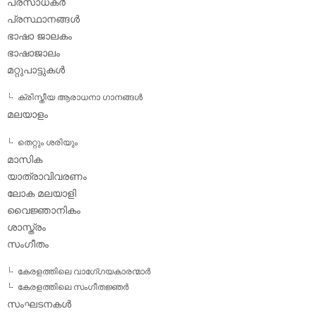
പ്രസാധകര്‍
പ്രസ്ഥാനങ്ങള്‍
ഭാഷാ ജാലകം
ഭാഷാജാലം
മറ്റുപാട്ടുകള്‍
ക്രിസ്തീയ ആരാധനാ ഗാനങ്ങള്‍
മലയാളം
തെറ്റും ശരിയും
മാസിക
യാത്രാവിവരണം
ലോക മലയാളി
വൈജ്ഞാനികം
ശാസ്ത്രം
സംഗീതം
കേരളത്തിലെ വാഗേ്ഗയകാരന്മാര്‍
കേരളത്തിലെ സംഗീതജ്ഞര്‍
സംഘടനകള്‍