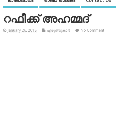
ഭാഷാജാലം
ഭാഷാ ജാലകം
Contact Us
റഫീക്ക് അഹമ്മദ്
January 26, 2018
എഴുത്തുകാര്‍
No Comment