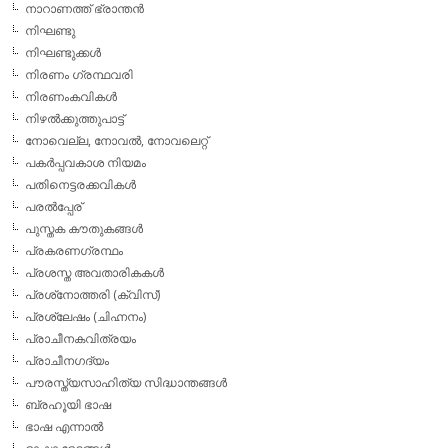
നാറാണത്ത് ഭ്രാന്തന്‍
നിഘണ്ടു
നിഘണ്ടുക്കള്‍
നിരണം ഗ്രന്ഥവരി
നിരണംകവികള്‍
നിഴല്‍ക്കുത്തുപാട്ട്
നോവെല്ല, നോവല്‍, നോവലെറ്റ്
പകര്‍പ്പവകാശ നിയമം
പതിനെട്ടരക്കവികള്‍
പരല്‍പ്പേര്
പുസ്തക കൗതുകങ്ങള്‍
പ്രകരണഗ്രന്ഥം
പ്രശസ്ത അവതാരികകള്‍
പ്രശ്‌നോത്തരി (ക്വിസ്)
പ്രശ്ലേഷം (ചിഹ്നനം)
പ്രാചീനകവിത്രയം
പ്രാചീനഗദ്യം
പൗരസ്ത്യസാഹിത്യ സിദ്ധാന്തങ്ങള്‍
ബ്രഹൂയി ഭാഷ
ഭാഷ എന്നാല്‍