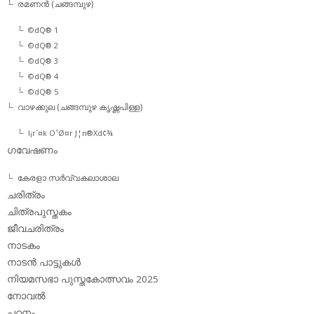
രമണന്‍ (ചങ്ങമ്പുഴ)
©dQ® 1
©dQ® 2
©dQ® 3
©dQ® 4
©dQ® 5
വാഴക്കുല (ചങ്ങമ്പുഴ കൃഷ്ണപിള്ള)
l¡r´¤k O¹Ø¤r J¦n®Xd¢¾
ഗവേഷണം
കേരളാ സര്‍വ്വകലാശാല
ചരിത്രം
ചിത്രപുസ്തകം
ജീവചരിത്രം
നാടകം
നാടന്‍ പാട്ടുകള്‍
നിയമസഭാ പുസ്തകോത്സവം 2025
നോവല്‍
പഠനം