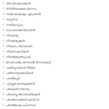
ദ്രാവിഡഭാഷകള്‍
ദ്വിതീയാക്ഷരപ്രാസം
നല്ല മലയാളം എഴുതാന്‍
നാട്ടറിവ്
നാട്യഗൃഹം
നാറാണത്ത് ഭ്രാന്തന്‍
നിഘണ്ടു
നിഘണ്ടുക്കള്‍
നിരണം ഗ്രന്ഥവരി
നിരണംകവികള്‍
നിഴല്‍ക്കുത്തുപാട്ട്
നോവെല്ല, നോവല്‍, നോവലെറ്റ്
പകര്‍പ്പവകാശ നിയമം
പതിനെട്ടരക്കവികള്‍
പരല്‍പ്പേര്
പുസ്തക കൗതുകങ്ങള്‍
പ്രകരണഗ്രന്ഥം
പ്രശസ്ത അവതാരികകള്‍
പ്രശ്‌നോത്തരി (ക്വിസ്)
പ്രശ്ലേഷം (ചിഹ്നനം)