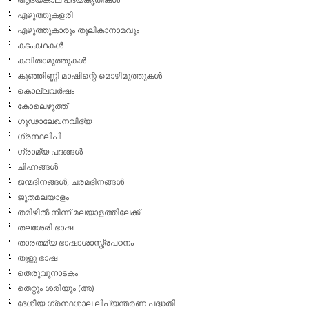
എഴുത്തുകളരി
എഴുത്തുകാരും തൂലികാനാമവും
കടംകഥകള്‍
കവിതാമുത്തുകള്‍
കുഞ്ഞിണ്ണി മാഷിന്റെ മൊഴിമുത്തുകള്‍
കൊല്ലവര്‍ഷം
കോലെഴുത്ത്
ഗൂഢാലേഖനവിദ്യ
ഗ്രന്ഥലിപി
ഗ്രാമ്യ പദങ്ങള്‍
ചിഹ്നങ്ങള്‍
ജന്മദിനങ്ങള്‍, ചരമദിനങ്ങള്‍
ജൂതമലയാളം
തമിഴില്‍ നിന്ന് മലയാളത്തിലേക്ക്
തലശേരി ഭാഷ
താരതമ്യ ഭാഷാശാസ്ത്രപഠനം
തുളു ഭാഷ
തെരുവുനാടകം
തെറ്റും ശരിയും (അ)
ദേശീയ ഗ്രന്ഥശാല ലിപ്യന്തരണ പദ്ധതി