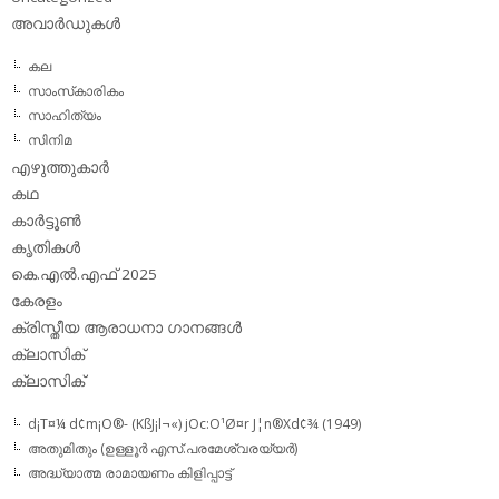
അവാര്‍ഡുകള്‍
കല
സാംസ്‌കാരികം
സാഹിത്യം
സിനിമ
എഴുത്തുകാര്‍
കഥ
കാര്‍ട്ടൂണ്‍
കൃതികള്‍
കെ.എല്‍.എഫ് 2025
കേരളം
ക്രിസ്തീയ ആരാധനാ ഗാനങ്ങള്‍
ക്ലാസിക്‌
ക്ലാസിക്
d¡T¤¼ d¢m¡O®- (KßJ¡l¬«) jOc:O¹Ø¤r J¦n®Xd¢¾ (1949)
അതുമിതും (ഉള്ളൂര്‍ എസ്.പരമേശ്വരയ്യര്‍)
അദ്ധ്യാത്മ രാമായണം കിളിപ്പാട്ട്‌