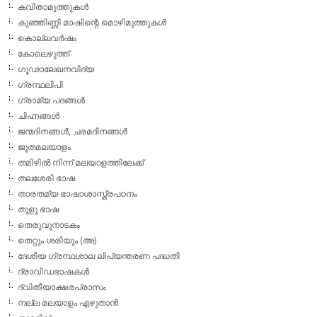
കവിതാമുത്തുകള്‍
കുഞ്ഞിണ്ണി മാഷിന്റെ മൊഴിമുത്തുകള്‍
കൊല്ലവര്‍ഷം
കോലെഴുത്ത്
ഗൂഢാലേഖനവിദ്യ
ഗ്രന്ഥലിപി
ഗ്രാമ്യ പദങ്ങള്‍
ചിഹ്നങ്ങള്‍
ജന്മദിനങ്ങള്‍, ചരമദിനങ്ങള്‍
ജൂതമലയാളം
തമിഴില്‍ നിന്ന് മലയാളത്തിലേക്ക്
തലശേരി ഭാഷ
താരതമ്യ ഭാഷാശാസ്ത്രപഠനം
തുളു ഭാഷ
തെരുവുനാടകം
തെറ്റും ശരിയും (അ)
ദേശീയ ഗ്രന്ഥശാല ലിപ്യന്തരണ പദ്ധതി
ദ്രാവിഡഭാഷകള്‍
ദ്വിതീയാക്ഷരപ്രാസം
നല്ല മലയാളം എഴുതാന്‍