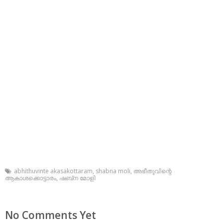
abhithuvinte akasakottaram
,
shabna moli
,
അഭീതുവിന്റെ
ആകാശക്കൊട്ടാരം
,
ഷബ്‌ന മോളി
No Comments Yet