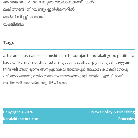
ഭാഷാജാലം 2- ഭാഷയുടെ ആകാശക്കാഴ്ചകള്‍
മഷിത്തണ്ട് (നിഘണ്ടു) ഇന്റര്‍നെറ്റില്‍
മാര്‍ക്‌സിസ്റ്റ് പദാവലി
യക്ഷിക്കഥ
Tags
acharam
anushtanakala
anushtanam
baburajan
bhadrakali
gopu pattithara
kadakali
karmam
krishnanattam
rajeev n.t
sudheer p.y
t.r. rajesh
theyyam
thira
veli
അനുഷ്ഠാനം
അനുഷ്ഠാനകല
അയ്യപ്പന്‍
ആചാരം
കഥകളി
ഗോപു
പട്ടിത്തറ
ചങ്ങമ്പുഴ
തിറ
തെയ്യം
ദേവത
ഭദ്രകാളി
രാജീവ് എൻ ടി
വേളി
സചീന്ദ്രന്‍ കാറഡ്ക്ക
സുധീര്‍ പി വൈ
Copyright ©2026.
News Policy & Publishing
Keralaliterature.com
Principles