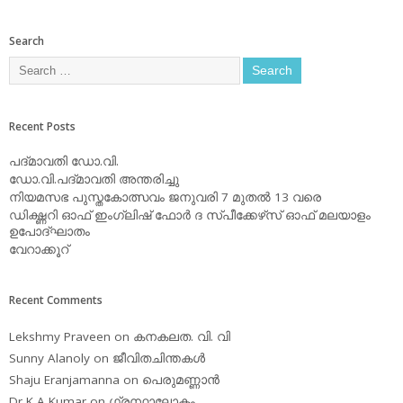
Search
Recent Posts
പദ്മാവതി ഡോ.വി.
ഡോ.വി.പദ്മാവതി അന്തരിച്ചു
നിയമസഭ പുസ്തകോത്സവം ജനുവരി 7 മുതല്‍ 13 വരെ
ഡിക്ഷ്ണറി ഓഫ് ഇംഗ്ലിഷ് ഫോര്‍ ദ സ്പീക്കേഴ്‌സ് ഓഫ് മലയാളം
ഉപോദ്ഘാതം
വേറാക്കൂറ്
Recent Comments
Lekshmy Praveen
on
കനകലത. വി. വി
Sunny Alanoly
on
ജീവിതചിന്തകള്‍
Shaju Eranjamanna
on
പെരുമണ്ണാന്‍
Dr K A Kumar
on
ഗ്രന്ഥാലോകം