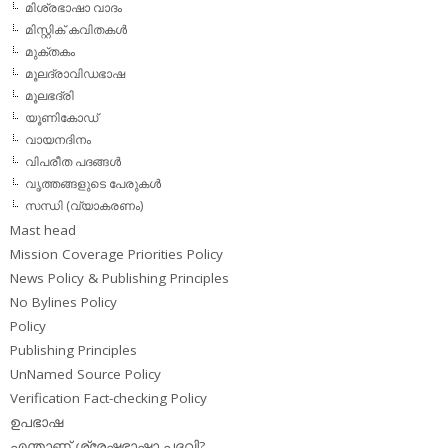
മിശ്രഭാഷാ വാദം
മിസ്റ്റിക് കവിതകള്‍
മുക്തകം
മൂലദ്രാവിഡഭാഷ
മൂലഭദ്രി
യൂണികോഡ്
വായനദിനം
വിപരീത പദങ്ങള്‍
വൃത്തങ്ങളുടെ പേരുകള്‍
സന്ധി (വ്യാകരണം)
Mast head
Mission Coverage Priorities Policy
News Policy & Publishing Principles
No Bylines Policy
Policy
Publishing Principles
UnNamed Source Policy
Verification Fact-checking Policy
ഉപഭാഷ
എന്താണ് ശ്രേഷ്ഠഭാഷാ പദവി?