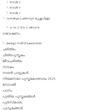
©dQ® 3
©dQ® 4
©dQ® 5
വാഴക്കുല (ചങ്ങമ്പുഴ കൃഷ്ണപിള്ള)
l¡r´¤k O¹Ø¤r J¦n®Xd¢¾
ഗവേഷണം
കേരളാ സര്‍വ്വകലാശാല
ചരിത്രം
ചിത്രപുസ്തകം
ജീവചരിത്രം
നാടകം
നാടന്‍ പാട്ടുകള്‍
നിയമസഭാ പുസ്തകോത്സവം 2025
നോവല്‍
പഠനം
പുതിയ പുസ്തകങ്ങള്‍
പുരസ്‌കാരം
പുസ്തകങ്ങള്‍