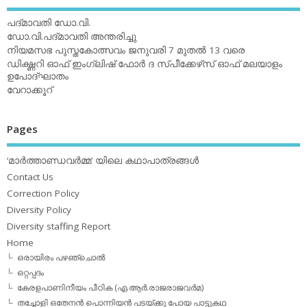
പദ്മാവതി ഡോ.വി.
ഡോ.വി.പദ്മാവതി അന്തരിച്ചു
നിയമസഭ പുസ്തകോത്സവം ജനുവരി 7 മുതല്‍ 13 വരെ
ഡിക്ഷ്ണറി ഓഫ് ഇംഗ്ലിഷ് ഫോര്‍ ദ സ്പീക്കേഴ്‌സ് ഓഫ് മലയാളം
ഉപോദ്ഘാതം
വേറാക്കൂറ്
Pages
‘മാര്‍ത്താണ്ഡവര്‍മ്മ’ യിലെ കഥാപാത്രങ്ങള്‍
Contact Us
Correction Policy
Diversity Policy
Diversity staffing Report
Home
ഒരായിരം പഴഞ്ചൊല്‍
ഒറ്റപ്പദം
കേരളപാണിനീയം പീഠിക (എ.ആര്‍.രാജരാജവര്‍മ)
തച്ചോളി ഒതേനൻ പൊന്നിയൻ പടയ്‌ക്കു പോയ പാട്ടുകഥ