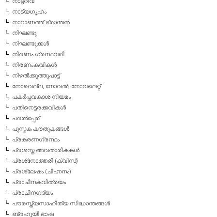
നാട്ടറിവ്
നാട്യഗൃഹം
നാറാണത്ത് ഭ്രാന്തന്‍
നിഘണ്ടു
നിഘണ്ടുക്കള്‍
നിരണം ഗ്രന്ഥവരി
നിരണംകവികള്‍
നിഴല്‍ക്കുത്തുപാട്ട്
നോവെല്ല, നോവല്‍, നോവലെറ്റ്
പകര്‍പ്പവകാശ നിയമം
പതിനെട്ടരക്കവികള്‍
പരല്‍പ്പേര്
പുസ്തക കൗതുകങ്ങള്‍
പ്രകരണഗ്രന്ഥം
പ്രശസ്ത അവതാരികകള്‍
പ്രശ്‌നോത്തരി (ക്വിസ്)
പ്രശ്ലേഷം (ചിഹ്നനം)
പ്രാചീനകവിത്രയം
പ്രാചീനഗദ്യം
പൗരസ്ത്യസാഹിത്യ സിദ്ധാന്തങ്ങള്‍
ബ്രഹൂയി ഭാഷ