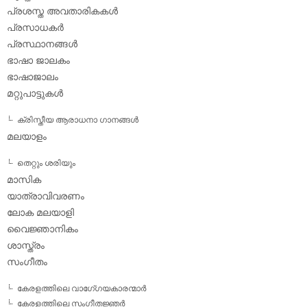
പ്രശസ്ത അവതാരികകള്‍
പ്രസാധകര്‍
പ്രസ്ഥാനങ്ങള്‍
ഭാഷാ ജാലകം
ഭാഷാജാലം
മറ്റുപാട്ടുകള്‍
ക്രിസ്തീയ ആരാധനാ ഗാനങ്ങള്‍
മലയാളം
തെറ്റും ശരിയും
മാസിക
യാത്രാവിവരണം
ലോക മലയാളി
വൈജ്ഞാനികം
ശാസ്ത്രം
സംഗീതം
കേരളത്തിലെ വാഗേ്ഗയകാരന്മാര്‍
കേരളത്തിലെ സംഗീതജ്ഞര്‍