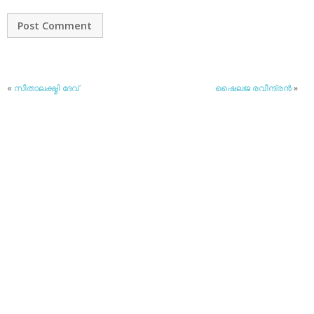
«
സീതാലക്ഷ്മി ദേവ്
ഷൈലജ രവീന്ദ്രന്‍
»