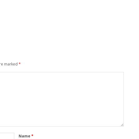
are marked
*
Name
*