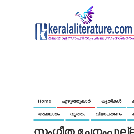
Home
എഴുത്തുകാര്‍
കൃതികൾ
അലങ്കാരം
വൃത്തം
വ്യാകരണം
സംഗീത ചേനംപുല്ല