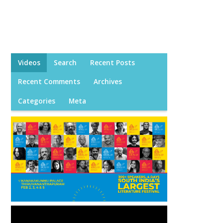
Videos
Search
Recent Posts
Recent Comments
Archives
Categories
Meta