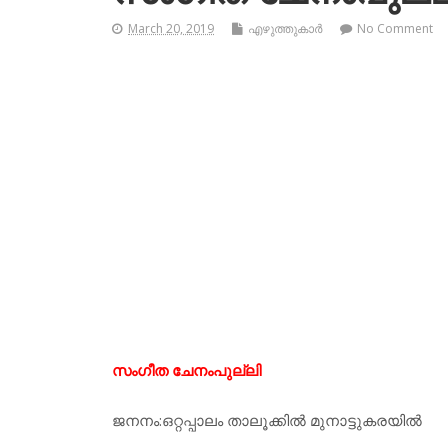
March 20, 2019
എഴുത്തുകാര്‍
No Comment
സംഗീത ചേനംപുല്ലി
ജനനം:ഒറ്റപ്പാലം താലൂക്കില്‍ മുനാട്ടുകരയില്‍