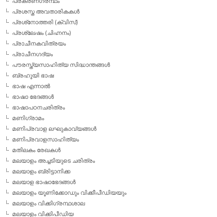
പ്രകരണഗ്രന്ഥം
പ്രശസ്ത അവതാരികകള്‍
പ്രശ്‌നോത്തരി (ക്വിസ്)
പ്രശ്ലേഷം (ചിഹ്നനം)
പ്രാചീനകവിത്രയം
പ്രാചീനഗദ്യം
പൗരസ്ത്യസാഹിത്യ സിദ്ധാന്തങ്ങള്‍
ബ്രഹൂയി ഭാഷ
ഭാഷ എന്നാല്‍
ഭാഷാ ഭേദങ്ങള്‍
ഭാഷാപഠനചരിത്രം
മണിഗ്രാമം
മണിപ്രവാള ലഘുകാവ്യങ്ങള്‍
മണിപ്രവാളസാഹിത്യം
മതിലകം രേഖകള്‍
മലയാളം അച്ചടിയുടെ ചരിത്രം
മലയാളം ബ്രിട്ടാനിക്ക
മലയാള ഭാഷാഭേദങ്ങള്‍
മലയാളം യൂണിക്കോഡും വിക്കീപീഡിയയും
മലയാളം വിക്കിഗ്രന്ഥശാല
മലയാളം വിക്കിപീഡിയ