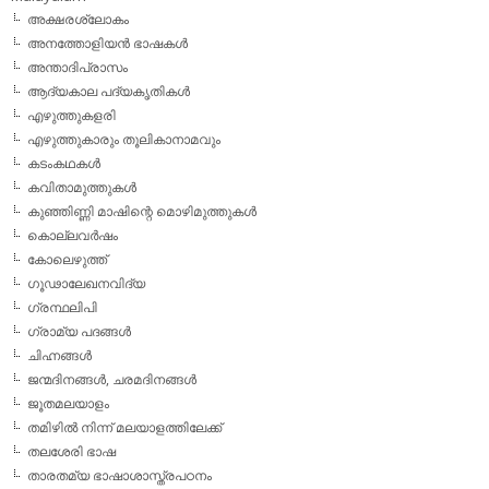
അക്ഷരശ്ലോകം
അനത്തോളിയന്‍ ഭാഷകള്‍
അന്താദിപ്രാസം
ആദ്യകാല പദ്യകൃതികള്‍
എഴുത്തുകളരി
എഴുത്തുകാരും തൂലികാനാമവും
കടംകഥകള്‍
കവിതാമുത്തുകള്‍
കുഞ്ഞിണ്ണി മാഷിന്റെ മൊഴിമുത്തുകള്‍
കൊല്ലവര്‍ഷം
കോലെഴുത്ത്
ഗൂഢാലേഖനവിദ്യ
ഗ്രന്ഥലിപി
ഗ്രാമ്യ പദങ്ങള്‍
ചിഹ്നങ്ങള്‍
ജന്മദിനങ്ങള്‍, ചരമദിനങ്ങള്‍
ജൂതമലയാളം
തമിഴില്‍ നിന്ന് മലയാളത്തിലേക്ക്
തലശേരി ഭാഷ
താരതമ്യ ഭാഷാശാസ്ത്രപഠനം