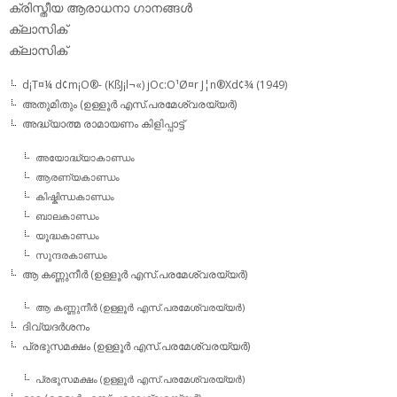
ക്രിസ്തീയ ആരാധനാ ഗാനങ്ങള്‍
ക്ലാസിക്‌
ക്ലാസിക്
d¡T¤¼ d¢m¡O®- (KßJ¡l¬«) jOc:O¹Ø¤r J¦n®Xd¢¾ (1949)
അതുമിതും (ഉള്ളൂര്‍ എസ്.പരമേശ്വരയ്യര്‍)
അദ്ധ്യാത്മ രാമായണം കിളിപ്പാട്ട്‌
അയോദ്ധ്യാകാണ്ഡം
ആരണ്യകാണ്ഡം
കിഷ്കിന്ധകാണ്ഡം
ബാലകാണ്ഡം
യൂദ്ധകാണ്ഡം
സുന്ദരകാണ്ഡം
ആ കണ്ണുനീര്‍ (ഉള്ളൂര്‍ എസ്.പരമേശ്വരയ്യര്‍)
ആ കണ്ണുനീര്‍ (ഉള്ളൂര്‍ എസ്.പരമേശ്വരയ്യര്‍)
ദിവ്യദര്‍ശനം
പ്രഭുസമക്ഷം (ഉള്ളൂര്‍ എസ്.പരമേശ്വരയ്യര്‍)
പ്രഭുസമക്ഷം (ഉള്ളൂര്‍ എസ്.പരമേശ്വരയ്യര്‍)