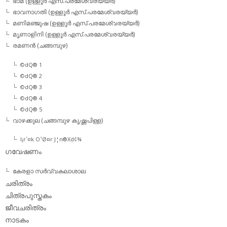
ഭാമ (ഉള്ളൂര്‍ എസ്.പരമേശ്വരയ്യര്‍)
ഭാവനാഗതി (ഉള്ളൂര്‍ എസ്.പരമേശ്വരയ്യര്‍)
മണിമഞ്ജുഷ (ഉള്ളൂര്‍ എസ്.പരമേശ്വരയ്യര്‍)
മൃണാളിനി (ഉള്ളൂര്‍ എസ്.പരമേശ്വരയ്യര്‍)
രമണന്‍ (ചങ്ങമ്പുഴ)
©dQ® 1
©dQ® 2
©dQ® 3
©dQ® 4
©dQ® 5
വാഴക്കുല (ചങ്ങമ്പുഴ കൃഷ്ണപിള്ള)
l¡r´¤k O¹Ø¤r J¦n®Xd¢¾
ഗവേഷണം
കേരളാ സര്‍വ്വകലാശാല
ചരിത്രം
ചിത്രപുസ്തകം
ജീവചരിത്രം
നാടകം