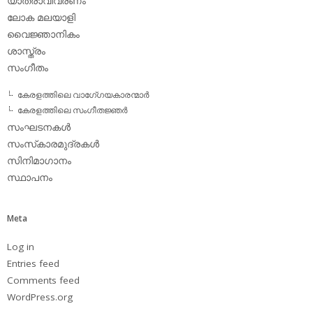
യാത്രാവിവരണം
ലോക മലയാളി
വൈജ്ഞാനികം
ശാസ്ത്രം
സംഗീതം
കേരളത്തിലെ വാഗേ്ഗയകാരന്മാര്‍
കേരളത്തിലെ സംഗീതജ്ഞര്‍
സംഘടനകള്‍
സംസ്‌കാരമുദ്രകള്‍
സിനിമാഗാനം
സ്ഥാപനം
Meta
Log in
Entries feed
Comments feed
WordPress.org