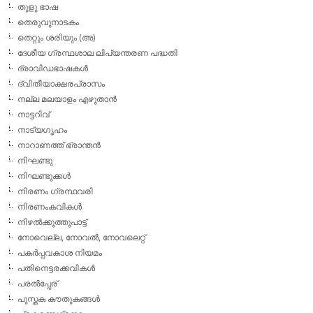
തുളു ഭാഷ
തെരുവുനാടകം
തെറ്റും ശരിയും (അ)
ദേശീയ ഗ്രന്ഥശാല ലിപ്യന്തരണ പദ്ധതി
ദ്രാവിഡഭാഷകള്‍
ദ്വിതീയാക്ഷരപ്രാസം
നല്ല മലയാളം എഴുതാന്‍
നാട്ടറിവ്
നാട്യഗൃഹം
നാറാണത്ത് ഭ്രാന്തന്‍
നിഘണ്ടു
നിഘണ്ടുക്കള്‍
നിരണം ഗ്രന്ഥവരി
നിരണംകവികള്‍
നിഴല്‍ക്കുത്തുപാട്ട്
നോവെല്ല, നോവല്‍, നോവലെറ്റ്
പകര്‍പ്പവകാശ നിയമം
പതിനെട്ടരക്കവികള്‍
പരല്‍പ്പേര്
പുസ്തക കൗതുകങ്ങള്‍