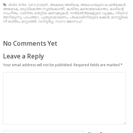
akale arike
,
sara joseph
,
അകലെ അരികെ
,
അലാഹയുടെ പെണ്‍മക്കള്‍
,
അശോക
,
ഒടുവിലത്തെ സൂര്യകാന്തി
,
കാടിതു കണ്ടായോകാന്താ
,
കാടിന്റെ
സംഗീതം
,
ഗണിതം തെറ്റിയ കണക്കുകള്‍
,
നന്‍മതിന്‍മകളുടെ വൃക്ഷം
,
നിലാവ്
അറിയുന്നു
,
പാപത്തറ
,
പുതുരാമായണം
,
പ്രകാശിനിയുടെ മക്കള്‍
,
മനസ്സിലെ
നീ മാത്രം
,
മാറ്റാത്തി
,
വനദുര്‍ഗ്ഗ
,
സാറാ ജോസഫ്
No Comments Yet
Leave a Reply
Your email address will not be published.
Required fields are marked
*