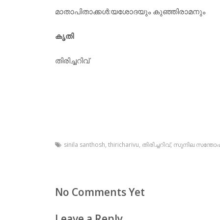
മാതാപിതാക്കള്‍:യശോദയും കുഞ്ഞിരാമനും
കൃതി
തിരിച്ചറിവ്
sinila santhosh
,
thiricharivu
,
തിരിച്ചറിവ്
,
സുനില സന്തോഷ
No Comments Yet
Leave a Reply