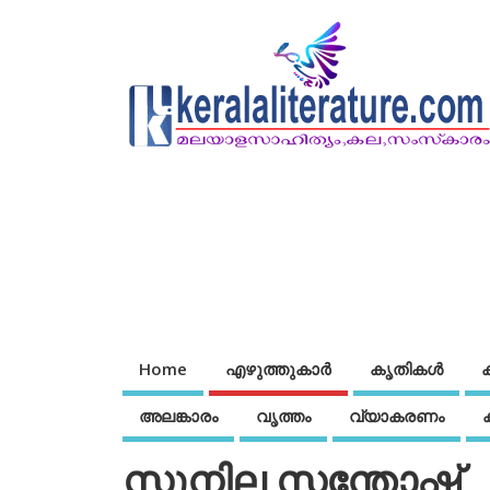
Home
എഴുത്തുകാര്‍
കൃതികൾ
അലങ്കാരം
വൃത്തം
വ്യാകരണം
സുനില സന്തോഷ്