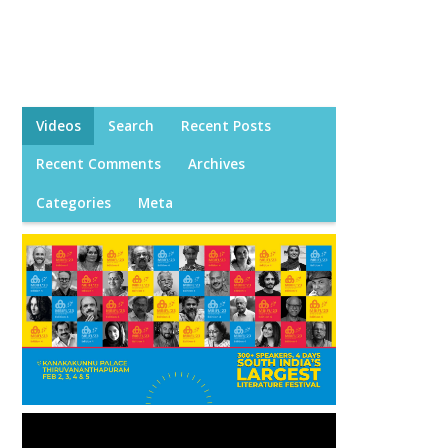
Videos
Search
Recent Posts
Recent Comments
Archives
Categories
Meta