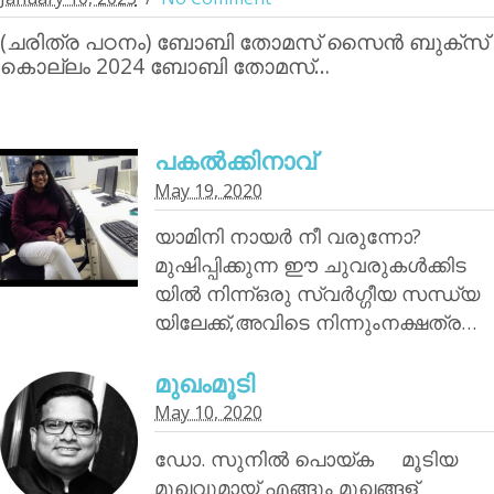
(ചരിത്ര പഠനം) ബോബി തോമസ് സൈന്‍ ബുക്‌സ്
കൊല്ലം 2024 ബോബി തോമസ്…
പകൽക്കിനാവ്‌
May 19, 2020
യാമിനി നായര്‍ നീ വരുന്നോ?
മുഷിപ്പിക്കുന്ന ഈ ചുവരുകൾക്കിട
യിൽ നിന്ന്ഒരു സ്വർഗ്ഗീയ സന്ധ്യ
യിലേക്ക്,അവിടെ നിന്നുംനക്ഷത്ര…
മുഖംമൂടി
May 10, 2020
ഡോ. സുനിൽ പൊയ്‌ക മൂടിയ
മുഖവുമായ് എങ്ങും മുഖങ്ങള്