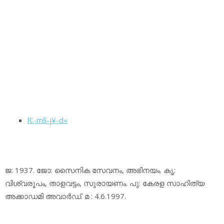
l¢-m§-j¥-d«
ജ: 1937. ജോ: സൈനിക സേവനം, അഭിനയം. കൃ:
വിശ്വരൂപം, താളവട്ടം, സുരായണം. പു: കേരള സാഹിത്യ
അക്കാഡമി അവാര്‍ഡ്. മ : 4.6.1997.