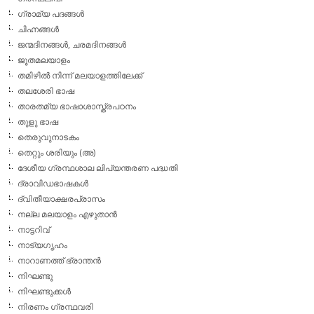
ഗ്രാമ്യ പദങ്ങള്‍
ചിഹ്നങ്ങള്‍
ജന്മദിനങ്ങള്‍, ചരമദിനങ്ങള്‍
ജൂതമലയാളം
തമിഴില്‍ നിന്ന് മലയാളത്തിലേക്ക്
തലശേരി ഭാഷ
താരതമ്യ ഭാഷാശാസ്ത്രപഠനം
തുളു ഭാഷ
തെരുവുനാടകം
തെറ്റും ശരിയും (അ)
ദേശീയ ഗ്രന്ഥശാല ലിപ്യന്തരണ പദ്ധതി
ദ്രാവിഡഭാഷകള്‍
ദ്വിതീയാക്ഷരപ്രാസം
നല്ല മലയാളം എഴുതാന്‍
നാട്ടറിവ്
നാട്യഗൃഹം
നാറാണത്ത് ഭ്രാന്തന്‍
നിഘണ്ടു
നിഘണ്ടുക്കള്‍
നിരണം ഗ്രന്ഥവരി