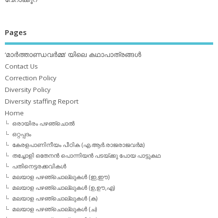
Pages
‘മാര്‍ത്താണ്ഡവര്‍മ്മ’ യിലെ കഥാപാത്രങ്ങള്‍
Contact Us
Correction Policy
Diversity Policy
Diversity staffing Report
Home
ഒരായിരം പഴഞ്ചൊല്‍
ഒറ്റപ്പദം
കേരളപാണിനീയം പീഠിക (എ.ആര്‍.രാജരാജവര്‍മ)
തച്ചോളി ഒതേനൻ പൊന്നിയൻ പടയ്‌ക്കു പോയ പാട്ടുകഥ
പതിനെട്ടരക്കവികള്‍
മലയാള പഴഞ്ചൊല്ലുകള്‍ (ഇ,ഈ)
മലയാള പഴഞ്ചൊല്ലുകള്‍ (ഉ,ഊ,എ)
മലയാള പഴഞ്ചൊല്ലുകള്‍ (ക)
മലയാള പഴഞ്ചൊല്ലുകള്‍ (ച)