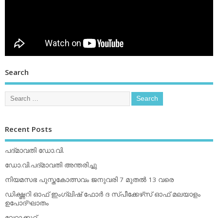
Search
Recent Posts
പദ്മാവതി ഡോ.വി.
ഡോ.വി.പദ്മാവതി അന്തരിച്ചു
നിയമസഭ പുസ്തകോത്സവം ജനുവരി 7 മുതല്‍ 13 വരെ
ഡിക്ഷ്ണറി ഓഫ് ഇംഗ്ലിഷ് ഫോര്‍ ദ സ്പീക്കേഴ്‌സ് ഓഫ് മലയാളം
ഉപോദ്ഘാതം
വേറാക്കൂറ്