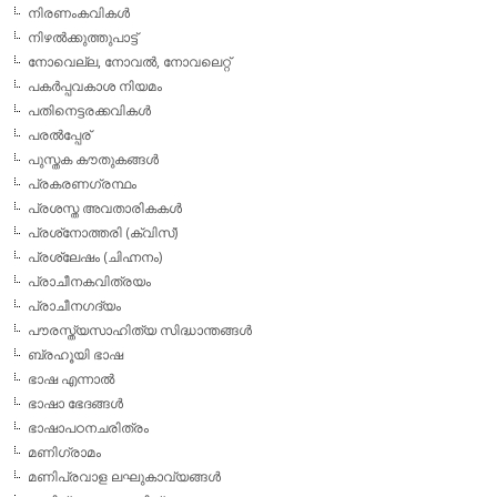
നിരണംകവികള്‍
നിഴല്‍ക്കുത്തുപാട്ട്
നോവെല്ല, നോവല്‍, നോവലെറ്റ്
പകര്‍പ്പവകാശ നിയമം
പതിനെട്ടരക്കവികള്‍
പരല്‍പ്പേര്
പുസ്തക കൗതുകങ്ങള്‍
പ്രകരണഗ്രന്ഥം
പ്രശസ്ത അവതാരികകള്‍
പ്രശ്‌നോത്തരി (ക്വിസ്)
പ്രശ്ലേഷം (ചിഹ്നനം)
പ്രാചീനകവിത്രയം
പ്രാചീനഗദ്യം
പൗരസ്ത്യസാഹിത്യ സിദ്ധാന്തങ്ങള്‍
ബ്രഹൂയി ഭാഷ
ഭാഷ എന്നാല്‍
ഭാഷാ ഭേദങ്ങള്‍
ഭാഷാപഠനചരിത്രം
മണിഗ്രാമം
മണിപ്രവാള ലഘുകാവ്യങ്ങള്‍