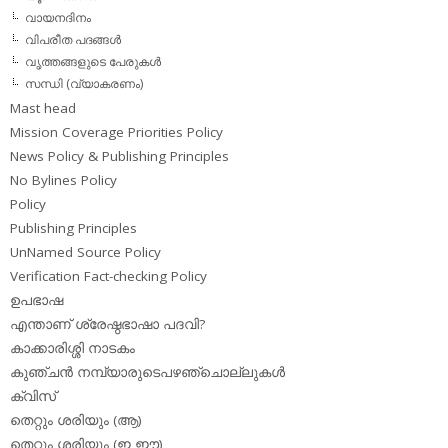
വായനദിനം
വിപരീത പദങ്ങള്‍
വൃത്തങ്ങളുടെ പേരുകള്‍
സന്ധി (വ്യാകരണം)
Mast head
Mission Coverage Priorities Policy
News Policy & Publishing Principles
No Bylines Policy
Policy
Publishing Principles
UnNamed Source Policy
Verification Fact-checking Policy
ഉപഭാഷ
എന്താണ് ശ്രേഷ്ഠഭാഷാ പദവി?
കാക്കാരിശ്ശി നാടകം
കുഞ്ചന്‍ നമ്പ്യാരുടെപഴഞ്ചൊല്ലുകള്‍
ക്വിസ്
തെറ്റും ശരിയും (ആ)
തെറ്റും ശരിയും (ഇ,ഈ)