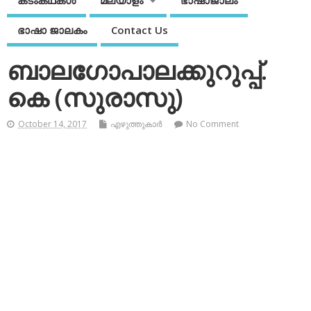
കടംകഥകള്‍
മലയാളം
ഭാഷാജാലം
ഭാഷാ ജാലകം
Contact Us
ബാലഗോപാലക്കുറുപ്പ്.
കെ (സുരാസു)
October 14, 2017
എഴുത്തുകാര്‍
No Comment