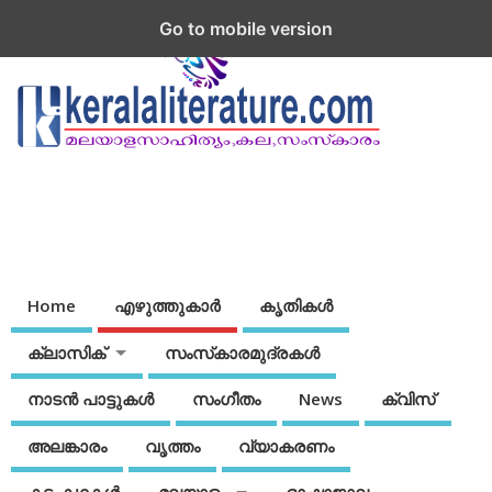
Go to mobile version
Home
എഴുത്തുകാര്‍
കൃതികൾ
ക്ലാസിക്
സംസ്‌കാരമുദ്രകള്‍
നാടന്‍ പാട്ടുകള്‍
സംഗീതം
News
ക്വിസ്
അലങ്കാരം
വൃത്തം
വ്യാകരണം