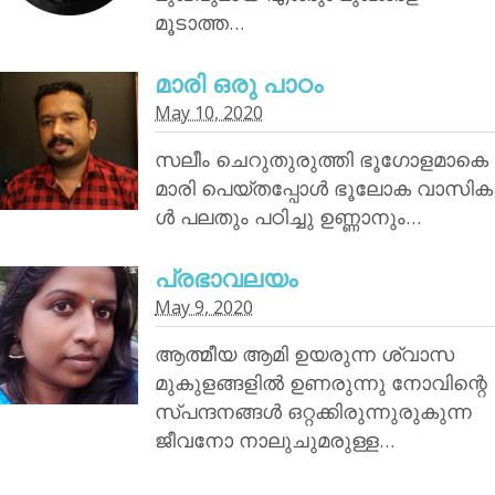
മൂടാത്ത…
മാരി ഒരു പാഠം
May 10, 2020
സലീം ചെറുതുരുത്തി ഭൂഗോളമാകെ
മാരി പെയ്തപ്പോൾ ഭൂലോക വാസിക
ൾ പലതും പഠിച്ചു ഉണ്ണാനും…
പ്രഭാവലയം
May 9, 2020
ആത്മീയ ആമി ഉയരുന്ന ശ്വാസ
മുകുളങ്ങളിൽ ഉണരുന്നു നോവിന്റെ
സ്പന്ദനങ്ങൾ ഒറ്റക്കിരുന്നുരുകുന്ന
ജീവനോ നാലുചുമരുള്ള…