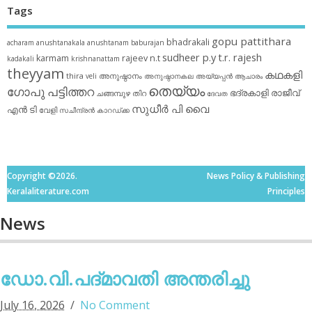
Tags
gopu pattithara
bhadrakali
acharam
anushtanakala
anushtanam
baburajan
sudheer p.y
t.r. rajesh
karmam
rajeev n.t
kadakali
krishnanattam
theyyam
കഥകളി
thira
അനുഷ്ഠാനം
veli
അനുഷ്ഠാനകല
അയ്യപ്പന്‍
ആചാരം
തെയ്യം
ഗോപു പട്ടിത്തറ
ഭദ്രകാളി
രാജീവ്
ചങ്ങമ്പുഴ
തിറ
ദേവത
സുധീര്‍ പി വൈ
എൻ ടി
വേളി
സചീന്ദ്രന്‍ കാറഡ്ക്ക
Copyright ©2026.
News Policy & Publishing
Keralaliterature.com
Principles
News
ഡോ.വി.പദ്മാവതി അന്തരിച്ചു
July 16, 2026
No Comment