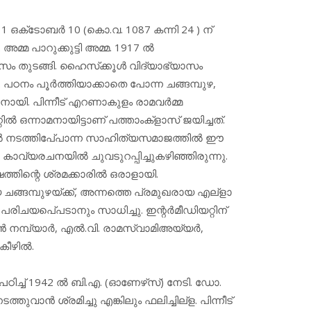
911 ഒക്‌ടോബര്‍ 10 (കൊ.വ. 1087 കന്നി 24 ) ന്
മ പാറുക്കുട്ടി അമ്മ. 1917 ല്‍
ാസം തുടങ്ങി. ഹൈസ്‌ക്കൂള്‍ വിദ്യാഭ്യാസം
‍. പഠനം പൂര്‍ത്തിയാക്കാതെ പോന്ന ചങ്ങമ്പുഴ,
നായി. പിന്നീട് എറണാകുളം രാമവര്‍മ്മ
റ്റില്‍ ഒന്നാമനായിട്ടാണ് പത്താംക്‌ളാസ് ജയിച്ചത്.
്‍ നടത്തിപേ്പാന്ന സാഹിത്യസമാജത്തില്‍ ഈ
കാവ്യരചനയില്‍ ചുവടുറപ്പിച്ചുകഴിഞ്ഞിരുന്നു.
്തിന്റെ ശ്രമക്കാരില്‍ ഒരാളായി.
മ്പുഴയ്ക്ക്, അന്നത്തെ പ്രമുഖരായ എല്‌ളാ
യപെ്പടാനും സാധിച്ചു. ഇന്റര്‍മീഡിയറ്റിന്
 നമ്പ്യാര്‍, എല്‍.വി. രാമസ്വാമിഅയ്യര്‍,
ീഴില്‍.
ിച്ച് 1942 ല്‍ ബി.എ. (ഓണേഴ്‌സ്) നേടി. ഡോ.
വാന്‍ ശ്രമിച്ചു എങ്കിലും ഫലിച്ചില്‌ള. പിന്നീട്