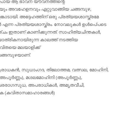
റിപേ്പായ ആ ഭാവന യൗവനത്തിന്റെ
ും അവഹേളനവും ഏറ്റുവാങ്ങിയ ചങ്ങമ്പുഴ,
്കാടായി. അദ്ദേഹത്തിന് ഒരു പ്രത്യയശാസ്ത്രമേ
്‍ എന്ന പ്രത്യയശാസ്ത്രം. നോവലുകള്‍ ഉള്‍പെ്പടെ
്ചം ഇതാണ് കാണിക്കുന്നത്. സാഹിത്യചിന്തകള്‍,
്രികനായിരുന്ന കാലത്ത് നടത്തിയ
വിതയെ മലയാളിക്ക്
ങ്ങമ്പുഴയാണ്.
, ആരാധകന്‍, സുധാംഗദ, തിലോത്തമ, വത്സല, മോഹിനി,
ര്‍ണ്ണം), മഗ്ദലമോഹിനി (അപൂര്‍ണ്ണം),
, സ്വരരാഗസുധ, അപരാധികള്‍, അമൃതവീചി,
രിക (കവിതാസമാഹാരങ്ങള്‍)