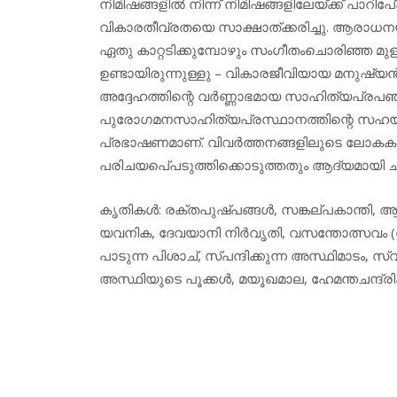
നിമിഷങ്ങളില്‍ നിന്ന് നിമിഷങ്ങളിലേയ്ക്ക് പാ
വികാരതീവ്രതയെ സാക്ഷാത്ക്കരിച്ചു. ആരാധനയ
ഏതു കാറ്റടിക്കുമ്പോഴും സംഗീതംചൊരിഞ്ഞ മുളങ
ഉണ്ടായിരുന്നുള്ളു – വികാരജീവിയായ മനുഷ്യന
അദ്ദേഹത്തിന്റെ വര്‍ണ്ണാഭമായ സാഹിത്യപ്രപഞ
പുരോഗമനസാഹിത്യപ്രസ്ഥാനത്തിന്റെ സഹയാത
പ്രഭാഷണമാണ്. വിവര്‍ത്തനങ്ങളിലുടെ ലോകക
പരിചയപെ്പടുത്തിക്കൊടുത്തതും ആദ്യമായി ച
കൃതികള്‍: രക്തപുഷ്പങ്ങള്‍, സങ്കല്പകാന്തി
യവനിക, ദേവയാനി നിര്‍വൃതി, വസന്തോത്സവം (അപൂ
പാടുന്ന പിശാച്, സ്പന്ദിക്കുന്ന അസ്ഥിമാടം
അസ്ഥിയുടെ പൂക്കള്‍, മയൂഖമാല, ഹേമന്തചന്ദ്