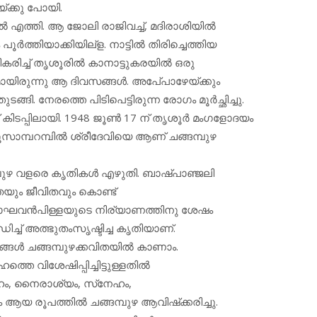
േയ്ക്കു പോയി.
‍ എത്തി. ആ ജോലി രാജിവച്ച്, മദിരാശിയില്‍
‍ത്തിയാക്കിയില്‌ള. നാട്ടില്‍ തിരിച്ചെത്തിയ
ിച്ച് തൃശൂരില്‍ കാനാട്ടുകരയില്‍ ഒരു
ായിരുന്നു ആ ദിവസങ്ങള്‍. അപേ്പാഴേയ്ക്കും
ി. നേരത്തെ പിടിപെട്ടിരുന്ന രോഗം മൂര്‍ച്ഛിച്ചു.
്ത് കിടപ്പിലായി. 1948 ജൂണ്‍ 17 ന് തൃശൂര്‍ മംഗളോദയം
്‍ മൂസാമ്പറമ്പില്‍ ശ്രീദേവിയെ ആണ് ചങ്ങമ്പുഴ
ുഴ വളരെ കൃതികള്‍ എഴുതി. ബാഷ്പാഞ്ജലി
ും ജീവിതവും കൊണ്ട്
യ രാഘവന്‍പിള്ളയുടെ നിര്യാണത്തിനു ശേഷം
്ച് അത്ഭുതംസൃഷ്ടിച്ച കൃതിയാണ്.
ങള്‍ ചങ്ങമ്പുഴക്കവിതയില്‍ കാണാം.
്തെ വിശേഷിപ്പിച്ചിട്ടുള്ളതില്‍
ം, നൈരാശ്യം, സ്‌നേഹം,
 രൂപത്തില്‍ ചങ്ങമ്പുഴ ആവിഷ്‌ക്കരിച്ചു.