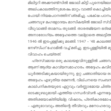
മിലിട്ടറി അക്കൗണ്ട്‌സില്‍ ജോലി കിട്ടി പൂനെയില
അല്പകാലത്തിനുശേഷം മാറ്റം വാങ്ങി കൊച്ചിയില്
പോയി നിയമപഠനത്തിന് ശ്രമിച്ചു. പകേ്ഷ പഠനം പൂര്
ചങ്ങമ്പുഴ മംഗളോദയം മാസികയില്‍ ജോലി സ്വീകര
വീടുവാങ്ങി താമസം തുടങ്ങി. താരതമ്യേന ഭദ്രമ
അനാരോഗ്യം അദ്ദേഹത്തെ വല്‌ളാതെ അലട്ടിത്തുടങ്ങ
1946 ല്‍ ഇടപ്പള്ളിക്കു മടങ്ങി. 1947 – '48 കാലത
നേഴ്‌സിംഗ് ഹോമില്‍ വച്ച് മരിച്ചു. ഇടപ്പള്ളിയില
വിവാഹം ചെയ്തത്.
ഹ്രസ്വമായ ഒരു കാലയളവിനുള്ളില്‍ ചങ്ങമ്പ
ആണ് ആദ്യ കാവ്യസമാഹാരം. അദ്ദേഹം കവിതയ
ധൂര്‍ത്തടിക്കുകയായിരുന്നു. ഉറ്റ ചങ്ങാതിയാ
അദ്ദേഹം എഴുതിയ രമണന്‍, വില്പനയെ സംബന്ധിച
കാല്പനികതയുടെ ഏറ്റവും വര്‍ണ്ണാഭമായ ചിത്രങ്
ഓടക്കുഴലുമായി എത്തിയ ഗന്ധര്‍വ്വന്‍ എന്നദ്ദേഹത
അതിശയോക്തിയില്‌ള. വിഷാദം, പ്രതികാരമോഹ
– ഏതുഭാവവും അതിന്റെ തീവ്രവും മനോഹരവും ആയ