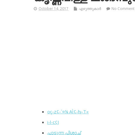
October 14, 2017
എഴുത്തുകാര്‍
No Comment
oç-z¢-´¤¼ AÌ¢-h¡-T«
i-l-c¢J
പാടുന്ന പിശാച്