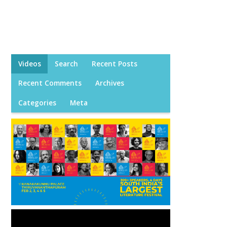
Videos
Search
Recent Posts
Recent Comments
Archives
Categories
Meta