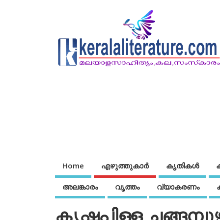
Home
എഴുത്തുകാര്‍
കൃതികൾ
അലങ്കാരം
വൃത്തം
വ്യാകരണം
കൃഷ്ണപിള്ള ചങ്ങമ്പു