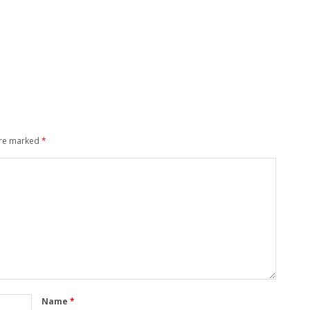
are marked
*
Name
*