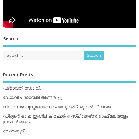
Search
Recent Posts
പദ്മാവതി ഡോ.വി.
ഡോ.വി.പദ്മാവതി അന്തരിച്ചു
നിയമസഭ പുസ്തകോത്സവം ജനുവരി 7 മുതല്‍ 13 വരെ
ഡിക്ഷ്ണറി ഓഫ് ഇംഗ്ലിഷ് ഫോര്‍ ദ സ്പീക്കേഴ്‌സ് ഓഫ് മലയാളം
ഉപോദ്ഘാതം
വേറാക്കൂറ്