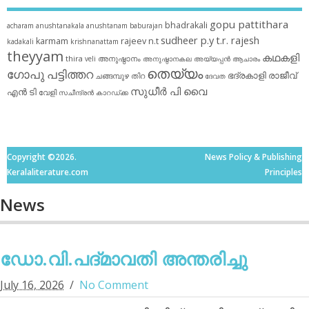
gopu pattithara
bhadrakali
acharam
anushtanakala
anushtanam
baburajan
sudheer p.y
t.r. rajesh
karmam
rajeev n.t
kadakali
krishnanattam
theyyam
കഥകളി
thira
അനുഷ്ഠാനം
veli
അനുഷ്ഠാനകല
അയ്യപ്പന്‍
ആചാരം
തെയ്യം
ഗോപു പട്ടിത്തറ
ഭദ്രകാളി
രാജീവ്
ചങ്ങമ്പുഴ
തിറ
ദേവത
സുധീര്‍ പി വൈ
എൻ ടി
വേളി
സചീന്ദ്രന്‍ കാറഡ്ക്ക
Copyright ©2026.
News Policy & Publishing
Keralaliterature.com
Principles
News
ഡോ.വി.പദ്മാവതി അന്തരിച്ചു
July 16, 2026
No Comment