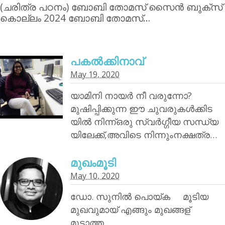
(ചരിത്ര പഠനം) ബോബി തോമസ് സൈന്‍ ബുക്‌സ്
കൊല്ലം 2024 ബോബി തോമസ്…
പകൽക്കിനാവ്‌
May 19, 2020
യാമിനി നായര്‍ നീ വരുന്നോ?
മുഷിപ്പിക്കുന്ന ഈ ചുവരുകൾക്കിട
യിൽ നിന്ന്ഒരു സ്വർഗ്ഗീയ സന്ധ്യ
യിലേക്ക്,അവിടെ നിന്നുംനക്ഷത്ര…
മുഖംമൂടി
May 10, 2020
ഡോ. സുനിൽ പൊയ്‌ക മൂടിയ
മുഖവുമായ് എങ്ങും മുഖങ്ങള്
മൂടാത്ത…