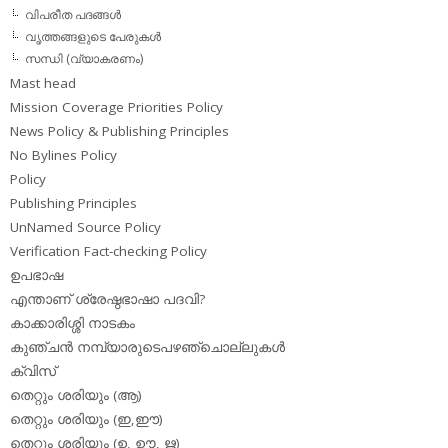
വിപരീത പദങ്ങള്‍
വൃത്തങ്ങളുടെ പേരുകള്‍
സന്ധി (വ്യാകരണം)
Mast head
Mission Coverage Priorities Policy
News Policy & Publishing Principles
No Bylines Policy
Policy
Publishing Principles
UnNamed Source Policy
Verification Fact-checking Policy
ഉപഭാഷ
എന്താണ് ശ്രേഷ്ഠഭാഷാ പദവി?
കാക്കാരിശ്ശി നാടകം
കുഞ്ചന്‍ നമ്പ്യാരുടെപഴഞ്ചൊല്ലുകള്‍
ക്വിസ്
തെറ്റും ശരിയും (ആ)
തെറ്റും ശരിയും (ഇ,ഈ)
തെറ്റും ശരിയും (ഉ, ഊ, ഋ)