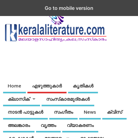
Go to mobile version
Home
എഴുത്തുകാര്‍
കൃതികൾ
ക്ലാസിക്
സംസ്‌കാരമുദ്രകള്‍
നാടന്‍ പാട്ടുകള്‍
സംഗീതം
News
ക്വിസ്
അലങ്കാരം
വൃത്തം
വ്യാകരണം