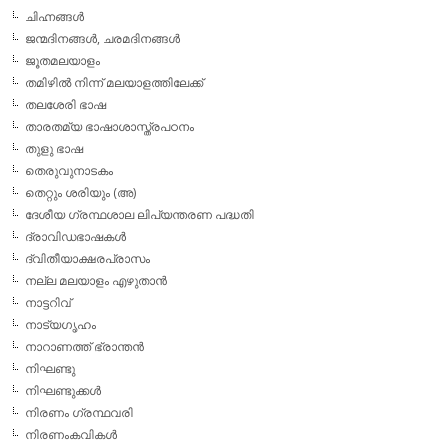
ചിഹ്നങ്ങള്‍
ജന്മദിനങ്ങള്‍, ചരമദിനങ്ങള്‍
ജൂതമലയാളം
തമിഴില്‍ നിന്ന് മലയാളത്തിലേക്ക്
തലശേരി ഭാഷ
താരതമ്യ ഭാഷാശാസ്ത്രപഠനം
തുളു ഭാഷ
തെരുവുനാടകം
തെറ്റും ശരിയും (അ)
ദേശീയ ഗ്രന്ഥശാല ലിപ്യന്തരണ പദ്ധതി
ദ്രാവിഡഭാഷകള്‍
ദ്വിതീയാക്ഷരപ്രാസം
നല്ല മലയാളം എഴുതാന്‍
നാട്ടറിവ്
നാട്യഗൃഹം
നാറാണത്ത് ഭ്രാന്തന്‍
നിഘണ്ടു
നിഘണ്ടുക്കള്‍
നിരണം ഗ്രന്ഥവരി
നിരണംകവികള്‍