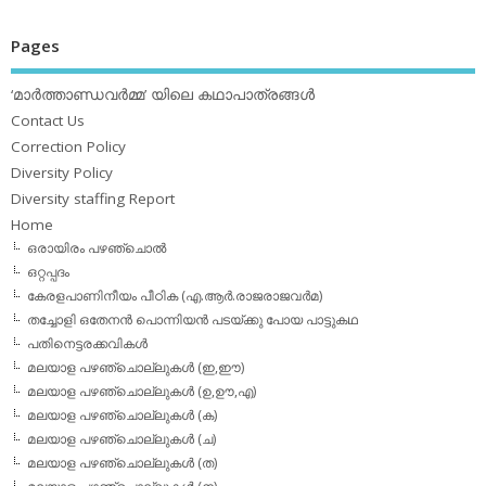
Pages
‘മാര്‍ത്താണ്ഡവര്‍മ്മ’ യിലെ കഥാപാത്രങ്ങള്‍
Contact Us
Correction Policy
Diversity Policy
Diversity staffing Report
Home
ഒരായിരം പഴഞ്ചൊല്‍
ഒറ്റപ്പദം
കേരളപാണിനീയം പീഠിക (എ.ആര്‍.രാജരാജവര്‍മ)
തച്ചോളി ഒതേനൻ പൊന്നിയൻ പടയ്‌ക്കു പോയ പാട്ടുകഥ
പതിനെട്ടരക്കവികള്‍
മലയാള പഴഞ്ചൊല്ലുകള്‍ (ഇ,ഈ)
മലയാള പഴഞ്ചൊല്ലുകള്‍ (ഉ,ഊ,എ)
മലയാള പഴഞ്ചൊല്ലുകള്‍ (ക)
മലയാള പഴഞ്ചൊല്ലുകള്‍ (ച)
മലയാള പഴഞ്ചൊല്ലുകള്‍ (ത)