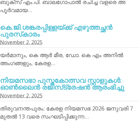
ബുക്‌സ് എം.പി. ബാലഗോപാല്‍ രചിച്ച വളരെ അ
പൂര്‍വമായ…
കെ.ജി.ശങ്കരപ്പിള്ളയ്ക്ക് എഴുത്തച്ഛന്‍
പുരസ്‌കാരം
November 2, 2025
യര്‍മാനും, കെ ആര്‍ മീര, ഡോ. കെ എം അനില്‍
അംഗങ്ങളും, കേരള…
നിയമസഭാ പുസ്തകോത്സവ സ്റ്റാളുകള്‍:
ഓണ്‍ലൈന്‍ രജിസ്‌ട്രേഷന്‍ ആരംഭിച്ചു
November 2, 2025
തിരുവനന്തപുരം: കേരള നിയമസഭ 2026 ജനുവരി 7
മുതല്‍ 13 വരെ സംഘടിപ്പിക്കുന്ന…