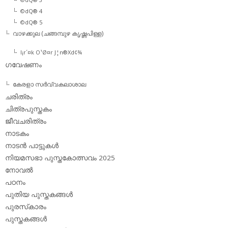
©dQ® 4
©dQ® 5
വാഴക്കുല (ചങ്ങമ്പുഴ കൃഷ്ണപിള്ള)
l¡r´¤k O¹Ø¤r J¦n®Xd¢¾
ഗവേഷണം
കേരളാ സര്‍വ്വകലാശാല
ചരിത്രം
ചിത്രപുസ്തകം
ജീവചരിത്രം
നാടകം
നാടന്‍ പാട്ടുകള്‍
നിയമസഭാ പുസ്തകോത്സവം 2025
നോവല്‍
പഠനം
പുതിയ പുസ്തകങ്ങള്‍
പുരസ്‌കാരം
പുസ്തകങ്ങള്‍