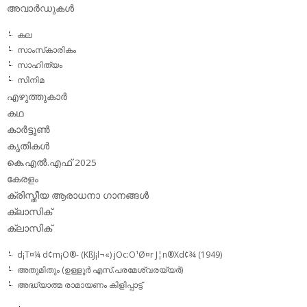
അവാര്‍ഡുകള്‍
കല
സാംസ്‌കാരികം
സാഹിത്യം
സിനിമ
എഴുത്തുകാര്‍
കഥ
കാര്‍ട്ടൂണ്‍
കൃതികള്‍
കെ.എല്‍.എഫ് 2025
കേരളം
ക്രിസ്തീയ ആരാധനാ ഗാനങ്ങള്‍
ക്ലാസിക്‌
ക്ലാസിക്
d¡T¤¼ d¢m¡O®- (KßJ¡l¬«) jOc:O¹Ø¤r J¦n®Xd¢¾ (1949)
അതുമിതും (ഉള്ളൂര്‍ എസ്.പരമേശ്വരയ്യര്‍)
അദ്ധ്യാത്മ രാമായണം കിളിപ്പാട്ട്‌