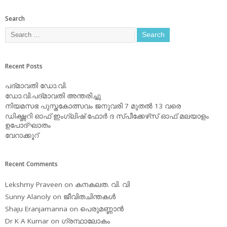
Search
Recent Posts
പദ്മാവതി ഡോ.വി.
ഡോ.വി.പദ്മാവതി അന്തരിച്ചു
നിയമസഭ പുസ്തകോത്സവം ജനുവരി 7 മുതല്‍ 13 വരെ
ഡിക്ഷ്ണറി ഓഫ് ഇംഗ്ലിഷ് ഫോര്‍ ദ സ്പീക്കേഴ്‌സ് ഓഫ് മലയാളം
ഉപോദ്ഘാതം
വേറാക്കൂറ്
Recent Comments
Lekshmy Praveen
on
കനകലത. വി. വി
Sunny Alanoly
on
ജീവിതചിന്തകള്‍
Shaju Eranjamanna
on
പെരുമണ്ണാന്‍
Dr K A Kumar
on
ഗ്രന്ഥാലോകം