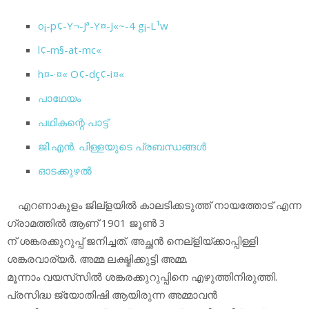
o¡-p¢-Y¬-Jª-Y¤-J«~-4 g¡-L¹w
l¢-m§-at-mc«
h¤-·¤« O¢-dç¢-i¤«
പാഥേയം
പഥികന്റെ പാട്ട്
ജി.എന്‍. പിള്ളയുടെ പ്രബന്ധങ്ങള്‍
ഓടക്കുഴല്‍
എറണാകുളം ജില്‌ളയില്‍ കാലടിക്കടുത്ത് നായത്തോട് എന്ന
ഗ്രാമത്തില്‍ ആണ് 1901 ജൂണ്‍ 3
ന് ശങ്കരക്കുറുപ്പ് ജനിച്ചത്. അച്ഛന്‍ നെല്‌ളിയ്ക്കാപ്പിള്ളി
ശങ്കരവാര്യര്‍. അമ്മ ലക്ഷ്മിക്കുട്ടി അമ്മ.
മൂന്നാം വയസ്‌സില്‍ ശങ്കരക്കുറുപ്പിനെ എഴുത്തിനിരുത്തി.
പ്രസിദ്ധ ജ്യോതിഷി ആയിരുന്ന അമ്മാവന്‍