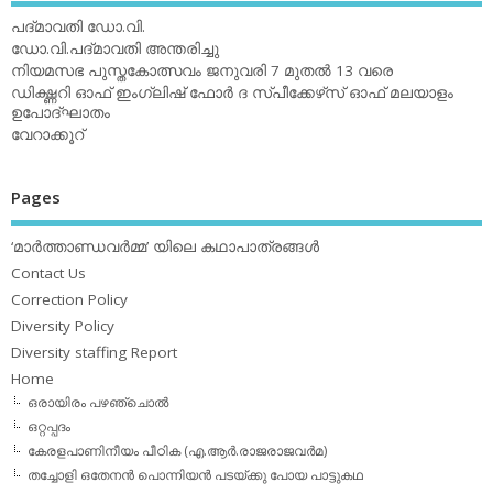
പദ്മാവതി ഡോ.വി.
ഡോ.വി.പദ്മാവതി അന്തരിച്ചു
നിയമസഭ പുസ്തകോത്സവം ജനുവരി 7 മുതല്‍ 13 വരെ
ഡിക്ഷ്ണറി ഓഫ് ഇംഗ്ലിഷ് ഫോര്‍ ദ സ്പീക്കേഴ്‌സ് ഓഫ് മലയാളം
ഉപോദ്ഘാതം
വേറാക്കൂറ്
Pages
‘മാര്‍ത്താണ്ഡവര്‍മ്മ’ യിലെ കഥാപാത്രങ്ങള്‍
Contact Us
Correction Policy
Diversity Policy
Diversity staffing Report
Home
ഒരായിരം പഴഞ്ചൊല്‍
ഒറ്റപ്പദം
കേരളപാണിനീയം പീഠിക (എ.ആര്‍.രാജരാജവര്‍മ)
തച്ചോളി ഒതേനൻ പൊന്നിയൻ പടയ്‌ക്കു പോയ പാട്ടുകഥ