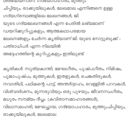
ശ്രദ്ധേയനാണ്. ഗദ്യോപഹാരം, മുത്തും
ചിപ്പിയും, രാക്കുയിലുകള്‍, ലേഖമാല എന്നിങ്ങനെ ഉള്ള
ഗദ്യഗ്രന്ഥങ്ങളിലെ ലേഖനങ്ങള്‍, ജി.
യുടെ ഗദ്യലേഖനങ്ങള്‍ എന്ന പേരില്‍ ലഭ്യമാണ്.
ഡയറിക്കുറിപ്പുകളും, ആത്മകഥാപരമായ
ലേഖനങ്ങളും ചേര്‍ന്ന കൃതിയാണ് ജി. യുടെ നോട്ടുബുക്ക് –
പത്രാധിപര്‍ എന്ന നിലയില്‍
അദ്ദേഹത്തിന്റെ കുറിപ്പുകളും ഇതിലുണ്ട്.
കൃതികള്‍: സൂര്യകാന്തി, മേഘഗീതം, പുഷ്പഗീതം, നിമിഷം,
പൂജാപുഷ്പം, മുത്തുകള്‍, ഇതളുകള്‍, ചെങ്കതിരുകള്‍,
നവാതിഥി, പഥികന്റെ പാട്ട്, അന്തര്‍ദ്ദാഹം, വെള്ളില്‍ പറവകള്‍,
വിശ്വദര്‍ശനം, മൂന്നരുവിയും ഒരു പുഴയും, ജീവനസംഗീതം,
മധുരം സൗമ്യം ദീപ്തം (കവിതാസമാഹാരങ്ങള്‍),
വിലാസലഹരി, മേഘച്ഛായ, ഗദ്യോപഹാരം, മുത്തുംചിപ്പിയും,
രാക്കുയിലുകള്‍, ലേഖമാല