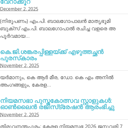
വേറാക്കൂറ്
December 2, 2025
(നിരൂപണം) എം.പി. ബാലഗോപാലന്‍ മാതൃഭൂമി
ബുക്‌സ് എം.പി. ബാലഗോപാല്‍ രചിച്ച വളരെ അ
പൂര്‍വമായ…
കെ.ജി.ശങ്കരപ്പിള്ളയ്ക്ക് എഴുത്തച്ഛന്‍
പുരസ്‌കാരം
November 2, 2025
യര്‍മാനും, കെ ആര്‍ മീര, ഡോ. കെ എം അനില്‍
അംഗങ്ങളും, കേരള…
നിയമസഭാ പുസ്തകോത്സവ സ്റ്റാളുകള്‍:
ഓണ്‍ലൈന്‍ രജിസ്‌ട്രേഷന്‍ ആരംഭിച്ചു
November 2, 2025
തിരുവനന്തപുരം: കേരള നിയമസഭ 2026 ജനുവരി 7