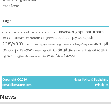
മാര്‍ക്‌സിസ്റ്റ് പദാവലി
യക്ഷിക്കഥ
Tags
gopu pattithara
bhadrakali
acharam
anushtanakala
anushtanam
baburajan
sudheer p.y
t.r. rajesh
karmam
rajeev n.t
kadakali
krishnanattam
theyyam
കഥകളി
thira
അനുഷ്ഠാനം
veli
അനുഷ്ഠാനകല
അയ്യപ്പന്‍
ആചാരം
തെയ്യം
ഗോപു പട്ടിത്തറ
ഭദ്രകാളി
രാജീവ്
ചങ്ങമ്പുഴ
തിറ
ദേവത
സുധീര്‍ പി വൈ
എൻ ടി
വേളി
സചീന്ദ്രന്‍ കാറഡ്ക്ക
Copyright ©2026.
News Policy & Publishing
Keralaliterature.com
Principles
News