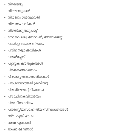
നിഘണ്ടു
നിഘണ്ടുക്കള്‍
നിരണം ഗ്രന്ഥവരി
നിരണംകവികള്‍
നിഴല്‍ക്കുത്തുപാട്ട്
നോവെല്ല, നോവല്‍, നോവലെറ്റ്
പകര്‍പ്പവകാശ നിയമം
പതിനെട്ടരക്കവികള്‍
പരല്‍പ്പേര്
പുസ്തക കൗതുകങ്ങള്‍
പ്രകരണഗ്രന്ഥം
പ്രശസ്ത അവതാരികകള്‍
പ്രശ്‌നോത്തരി (ക്വിസ്)
പ്രശ്ലേഷം (ചിഹ്നനം)
പ്രാചീനകവിത്രയം
പ്രാചീനഗദ്യം
പൗരസ്ത്യസാഹിത്യ സിദ്ധാന്തങ്ങള്‍
ബ്രഹൂയി ഭാഷ
ഭാഷ എന്നാല്‍
ഭാഷാ ഭേദങ്ങള്‍