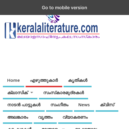
Go to mobile version
Home
എഴുത്തുകാര്‍
കൃതികൾ
ക്ലാസിക്
സംസ്‌കാരമുദ്രകള്‍
നാടന്‍ പാട്ടുകള്‍
സംഗീതം
News
ക്വിസ്
അലങ്കാരം
വൃത്തം
വ്യാകരണം