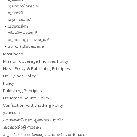
മൂലദ്രാവിഡഭാഷ
മൂലഭദ്രി
യൂണികോഡ്
വായനദിനം
വിപരീത പദങ്ങള്‍
വൃത്തങ്ങളുടെ പേരുകള്‍
സന്ധി (വ്യാകരണം)
Mast head
Mission Coverage Priorities Policy
News Policy & Publishing Principles
No Bylines Policy
Policy
Publishing Principles
UnNamed Source Policy
Verification Fact-checking Policy
ഉപഭാഷ
എന്താണ് ശ്രേഷ്ഠഭാഷാ പദവി?
കാക്കാരിശ്ശി നാടകം
കുഞ്ചന്‍ നമ്പ്യാരുടെപഴഞ്ചൊല്ലുകള്‍