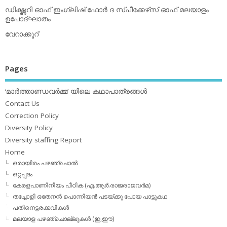
ഡിക്ഷ്ണറി ഓഫ് ഇംഗ്ലിഷ് ഫോര്‍ ദ സ്പീക്കേഴ്‌സ് ഓഫ് മലയാളം
ഉപോദ്ഘാതം
വേറാക്കൂറ്
Pages
‘മാര്‍ത്താണ്ഡവര്‍മ്മ’ യിലെ കഥാപാത്രങ്ങള്‍
Contact Us
Correction Policy
Diversity Policy
Diversity staffing Report
Home
ഒരായിരം പഴഞ്ചൊല്‍
ഒറ്റപ്പദം
കേരളപാണിനീയം പീഠിക (എ.ആര്‍.രാജരാജവര്‍മ)
തച്ചോളി ഒതേനൻ പൊന്നിയൻ പടയ്‌ക്കു പോയ പാട്ടുകഥ
പതിനെട്ടരക്കവികള്‍
മലയാള പഴഞ്ചൊല്ലുകള്‍ (ഇ,ഈ)