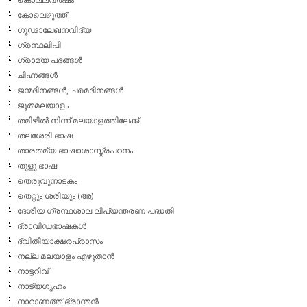
കോലെഴുത്ത്
ഗൂഢാലേഖനവിദ്യ
ഗ്രന്ഥലിപി
ഗ്രാമ്യ പദങ്ങള്‍
ചിഹ്നങ്ങള്‍
ജന്മദിനങ്ങള്‍, ചരമദിനങ്ങള്‍
ജൂതമലയാളം
തമിഴില്‍ നിന്ന് മലയാളത്തിലേക്ക്
തലശേരി ഭാഷ
താരതമ്യ ഭാഷാശാസ്ത്രപഠനം
തുളു ഭാഷ
തെരുവുനാടകം
തെറ്റും ശരിയും (അ)
ദേശീയ ഗ്രന്ഥശാല ലിപ്യന്തരണ പദ്ധതി
ദ്രാവിഡഭാഷകള്‍
ദ്വിതീയാക്ഷരപ്രാസം
നല്ല മലയാളം എഴുതാന്‍
നാട്ടറിവ്
നാട്യഗൃഹം
നാറാണത്ത് ഭ്രാന്തന്‍