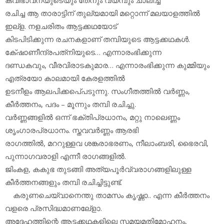
കവിഭാവനയുടെയും തേനും വയമ്പും ചാലിച്ച്
രചിച്ച ആ താരാട്ടിന് തുല്യമായി മറ്റൊന്ന് മലയാളത്തില്‍
ഇല്‌ള. നളചരിതം ആട്ടക്കഥയോട്
കിടപിടിക്കുന്ന രചനകളാണ് തമ്പിയുടെ ആട്ടക്കഥകള്‍.
കേ്ഷാണീന്ദ്രപത്‌നിയുടെ… എന്നാരംഭിക്കുന്ന
ദണ്ഡകവും, വീരവിരാടകുമാര… എന്നാരംഭിക്കുന്ന കുമ്മിയും
എത്രയോ കാലമായി കേരളത്തില്‍
ഉടനീളം ആലപിക്കപെ്പടുന്നു. സംഗീതത്തില്‍ വര്‍ണ്ണം,
കീര്‍ത്തനം, പദം – മൂന്നും തമ്പി രചിച്ചു.
വര്‍ണ്ണങ്ങളില്‍ ഒന്ന് ഭക്തിപ്രധാനം, മറ്റു നാലെണ്ണം
ശൃംഗാരപ്രധാനം. സ്തവവര്‍ണ്ണം ആരഭി
രാഗത്തില്‍, മററുള്ളവ ശങ്കരാഭരണം, നീലാംബരി, ഭൈരവി,
പുന്നാഗവരാളി എന്നീ രാഗങ്ങളില്‍.
ജിംകള, കകുഭ തുടങ്ങി അത്യപൂര്‍വ്വരാഗങ്ങളിലുള്ള
കീര്‍ത്തനങ്ങളും തമ്പി രചിച്ചിട്ടുണ്ട്.
കരുണചെയ്‌വാനെന്തു താമസം കൃഷ്ണാ.. എന്ന കീര്‍ത്തനം
വളരെ പ്രസിദ്ധമാണലേ്‌ളാ.
അദ്ദേഹത്തിന്റെ ആട്ടക്കഥകളിലെ സമയമതിമോഹനം,