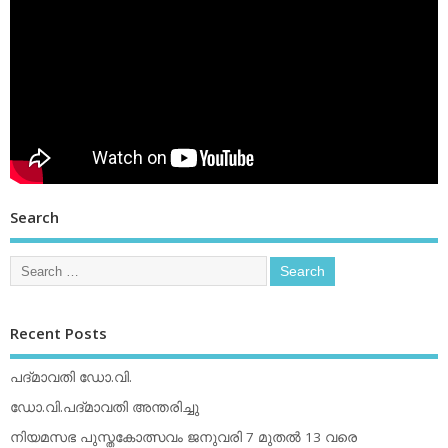
Search
Recent Posts
പദ്മാവതി ഡോ.വി.
ഡോ.വി.പദ്മാവതി അന്തരിച്ചു
നിയമസഭ പുസ്തകോത്സവം ജനുവരി 7 മുതല്‍ 13 വരെ