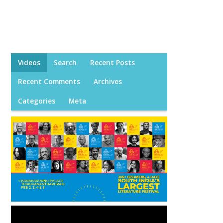
Videos
Search
Recent Posts
Recent Comments
Archives
Categories
Meta