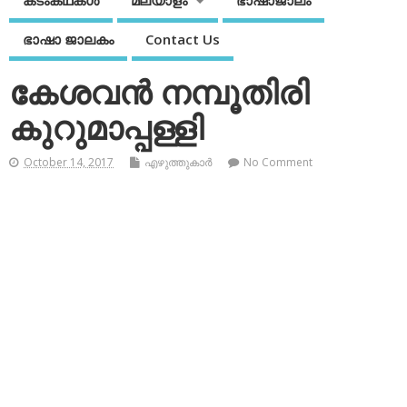
കടംകഥകള്‍
മലയാളം
ഭാഷാജാലം
ഭാഷാ ജാലകം
Contact Us
കേശവന്‍ നമ്പൂതിരി
കുറുമാപ്പള്ളി
October 14, 2017
എഴുത്തുകാര്‍
No Comment