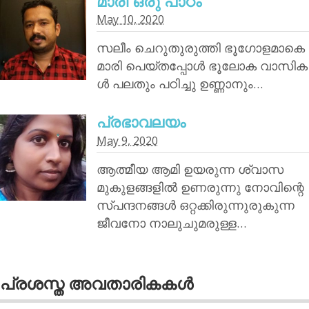
മാരി ഒരു പാഠം
May 10, 2020
സലീം ചെറുതുരുത്തി ഭൂഗോളമാകെ
മാരി പെയ്തപ്പോൾ ഭൂലോക വാസിക
ൾ പലതും പഠിച്ചു ഉണ്ണാനും…
പ്രഭാവലയം
May 9, 2020
ആത്മീയ ആമി ഉയരുന്ന ശ്വാസ
മുകുളങ്ങളിൽ ഉണരുന്നു നോവിന്റെ
സ്പന്ദനങ്ങൾ ഒറ്റക്കിരുന്നുരുകുന്ന
ജീവനോ നാലുചുമരുള്ള…
പ്രശസ്ത അവതാരികകള്‍