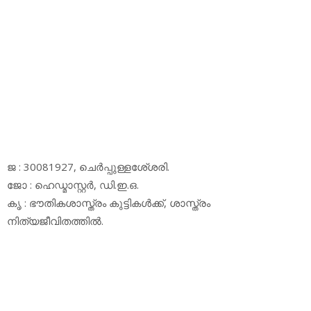
ജ : 30081927, ചെര്‍പ്പുള്ളശേ്ശരി.
ജോ : ഹെഡ്മാസ്റ്റര്‍, ഡി.ഇ.ഒ.
കൃ : ഭൗതികശാസ്ത്രം കുട്ടികള്‍ക്ക്, ശാസ്ത്രം
നിത്യജീവിതത്തില്‍.