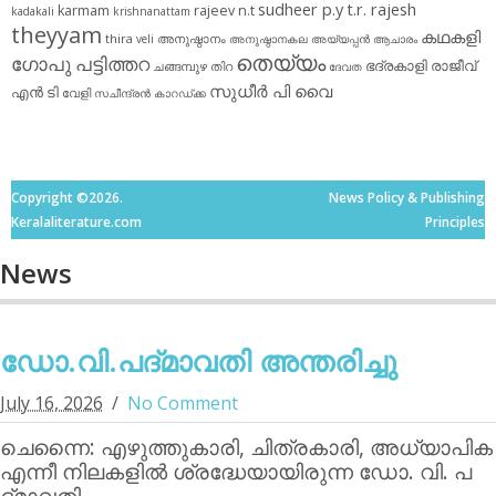
sudheer p.y
t.r. rajesh
karmam
rajeev n.t
kadakali
krishnanattam
theyyam
കഥകളി
thira
അനുഷ്ഠാനം
veli
അനുഷ്ഠാനകല
അയ്യപ്പന്‍
ആചാരം
തെയ്യം
ഗോപു പട്ടിത്തറ
ഭദ്രകാളി
രാജീവ്
ചങ്ങമ്പുഴ
തിറ
ദേവത
സുധീര്‍ പി വൈ
എൻ ടി
വേളി
സചീന്ദ്രന്‍ കാറഡ്ക്ക
Copyright ©2026.
News Policy & Publishing
Keralaliterature.com
Principles
News
ഡോ.വി.പദ്മാവതി അന്തരിച്ചു
July 16, 2026
No Comment
ചെന്നൈ: എഴുത്തുകാരി, ചിത്രകാരി, അധ്യാപിക
എന്നീ നിലകളില്‍ ശ്രദ്ധേയായിരുന്ന ഡോ. വി. പ
ദ്മാവതി…