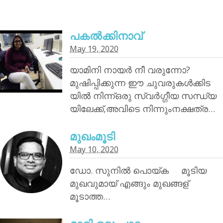
പകൽക്കിനാവ്‌
May 19, 2020
യാമിനി നായര്‍ നീ വരുന്നോ?
മുഷിപ്പിക്കുന്ന ഈ ചുവരുകൾക്കിട
യിൽ നിന്ന്ഒരു സ്വർഗ്ഗീയ സന്ധ്യ
യിലേക്ക്,അവിടെ നിന്നുംനക്ഷത്ര…
മുഖംമൂടി
May 10, 2020
ഡോ. സുനിൽ പൊയ്‌ക മൂടിയ
മുഖവുമായ് എങ്ങും മുഖങ്ങള്
മൂടാത്ത…