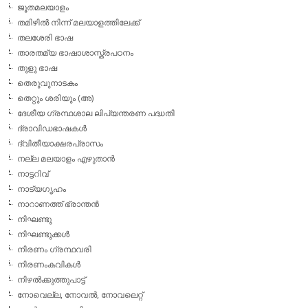
ജൂതമലയാളം
തമിഴില്‍ നിന്ന് മലയാളത്തിലേക്ക്
തലശേരി ഭാഷ
താരതമ്യ ഭാഷാശാസ്ത്രപഠനം
തുളു ഭാഷ
തെരുവുനാടകം
തെറ്റും ശരിയും (അ)
ദേശീയ ഗ്രന്ഥശാല ലിപ്യന്തരണ പദ്ധതി
ദ്രാവിഡഭാഷകള്‍
ദ്വിതീയാക്ഷരപ്രാസം
നല്ല മലയാളം എഴുതാന്‍
നാട്ടറിവ്
നാട്യഗൃഹം
നാറാണത്ത് ഭ്രാന്തന്‍
നിഘണ്ടു
നിഘണ്ടുക്കള്‍
നിരണം ഗ്രന്ഥവരി
നിരണംകവികള്‍
നിഴല്‍ക്കുത്തുപാട്ട്
നോവെല്ല, നോവല്‍, നോവലെറ്റ്