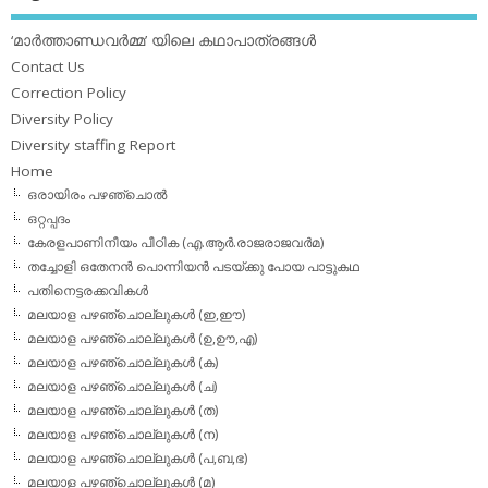
‘മാര്‍ത്താണ്ഡവര്‍മ്മ’ യിലെ കഥാപാത്രങ്ങള്‍
Contact Us
Correction Policy
Diversity Policy
Diversity staffing Report
Home
ഒരായിരം പഴഞ്ചൊല്‍
ഒറ്റപ്പദം
കേരളപാണിനീയം പീഠിക (എ.ആര്‍.രാജരാജവര്‍മ)
തച്ചോളി ഒതേനൻ പൊന്നിയൻ പടയ്‌ക്കു പോയ പാട്ടുകഥ
പതിനെട്ടരക്കവികള്‍
മലയാള പഴഞ്ചൊല്ലുകള്‍ (ഇ,ഈ)
മലയാള പഴഞ്ചൊല്ലുകള്‍ (ഉ,ഊ,എ)
മലയാള പഴഞ്ചൊല്ലുകള്‍ (ക)
മലയാള പഴഞ്ചൊല്ലുകള്‍ (ച)
മലയാള പഴഞ്ചൊല്ലുകള്‍ (ത)
മലയാള പഴഞ്ചൊല്ലുകള്‍ (ന)
മലയാള പഴഞ്ചൊല്ലുകള്‍ (പ,ബ,ഭ)
മലയാള പഴഞ്ചൊല്ലുകള്‍ (മ)