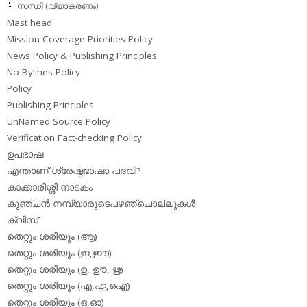
സന്ധി (വ്യാകരണം)
Mast head
Mission Coverage Priorities Policy
News Policy & Publishing Principles
No Bylines Policy
Policy
Publishing Principles
UnNamed Source Policy
Verification Fact-checking Policy
ഉപഭാഷ
എന്താണ് ശ്രേഷ്ഠഭാഷാ പദവി?
കാക്കാരിശ്ശി നാടകം
കുഞ്ചന്‍ നമ്പ്യാരുടെപഴഞ്ചൊല്ലുകള്‍
ക്വിസ്
തെറ്റും ശരിയും (ആ)
തെറ്റും ശരിയും (ഇ,ഈ)
തെറ്റും ശരിയും (ഉ, ഊ, ഋ)
തെറ്റും ശരിയും (എ,ഏ,ഐ)
തെറ്റും ശരിയും (ഒ,ഓ)