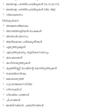
മലയാള പഴഞ്ചൊല്ലുകള്‍ (ര,വ,ശ,സ)
മലയാള പഴഞ്ചൊല്ലുകൾ (അ, ആ)
വ്യാകരണം
Malayalam
അക്ഷരശ്ലോകം
അനത്തോളിയന്‍ ഭാഷകള്‍
അന്താദിപ്രാസം
ആദ്യകാല പദ്യകൃതികള്‍
എഴുത്തുകളരി
എഴുത്തുകാരും തൂലികാനാമവും
കടംകഥകള്‍
കവിതാമുത്തുകള്‍
കുഞ്ഞിണ്ണി മാഷിന്റെ മൊഴിമുത്തുകള്‍
കൊല്ലവര്‍ഷം
കോലെഴുത്ത്
ഗൂഢാലേഖനവിദ്യ
ഗ്രന്ഥലിപി
ഗ്രാമ്യ പദങ്ങള്‍
ചിഹ്നങ്ങള്‍
ജന്മദിനങ്ങള്‍, ചരമദിനങ്ങള്‍