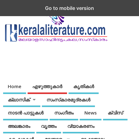
Go to mobile version
Home
എഴുത്തുകാര്‍
കൃതികൾ
ക്ലാസിക്
സംസ്‌കാരമുദ്രകള്‍
നാടന്‍ പാട്ടുകള്‍
സംഗീതം
News
ക്വിസ്
അലങ്കാരം
വൃത്തം
വ്യാകരണം