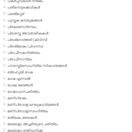
പകര്‍പ്പവകാശ നിയമം
പതിനെട്ടരക്കവികള്‍
പരല്‍പ്പേര്
പുസ്തക കൗതുകങ്ങള്‍
പ്രകരണഗ്രന്ഥം
പ്രശസ്ത അവതാരികകള്‍
പ്രശ്‌നോത്തരി (ക്വിസ്)
പ്രശ്ലേഷം (ചിഹ്നനം)
പ്രാചീനകവിത്രയം
പ്രാചീനഗദ്യം
പൗരസ്ത്യസാഹിത്യ സിദ്ധാന്തങ്ങള്‍
ബ്രഹൂയി ഭാഷ
ഭാഷ എന്നാല്‍
ഭാഷാ ഭേദങ്ങള്‍
ഭാഷാപഠനചരിത്രം
മണിഗ്രാമം
മണിപ്രവാള ലഘുകാവ്യങ്ങള്‍
മണിപ്രവാളസാഹിത്യം
മതിലകം രേഖകള്‍
മലയാളം അച്ചടിയുടെ ചരിത്രം
മലയാളം ബ്രിട്ടാനിക്ക