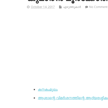
October 14, 2017
എഴുത്തുകാര്‍
No Comment
കനകംമൂലം
ആശാന്റെ വിമര്‍ശനത്തിന്റെ ആദ്യരശ്മികള്