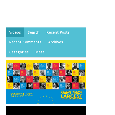
Videos
Search
Recent Posts
Recent Comments
Archives
Categories
Meta