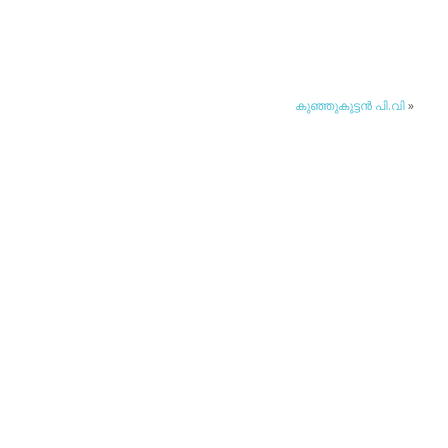
കുഞ്ഞുകുട്ടന്‍ പി.വി
»