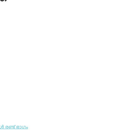
‍ രണ്ട് ഭാഗം