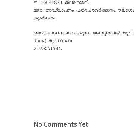
ജ : 16041874, തലശേ്ശരി.
ജോ : അദ്ധ്യാപനം, പത്രപ്രവര്‍ത്തനം, തലശേ്ശര
കൃതികള്‍ :
ലോകാപവാദം, കനകംമൂലം, അമ്പുനായര്‍, തുടി (
ഭാഗം) തുടങ്ങിയവ
മ : 25061941.
No Comments Yet