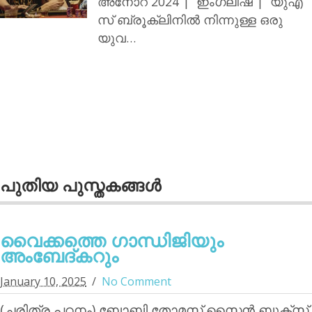
അനോറ 2024 | ഇംഗ്ലീഷ് | യുഎ
സ് ബ്രൂക്ലിനില്‍ നിന്നുള്ള ഒരു
യുവ…
പുതിയ പുസ്തകങ്ങള്‍
വൈക്കത്തെ ഗാന്ധിജിയും
അംബേദ്കറും
January 10, 2025
No Comment
(ചരിത്ര പഠനം) ബോബി തോമസ് സൈന്‍ ബുക്‌സ്