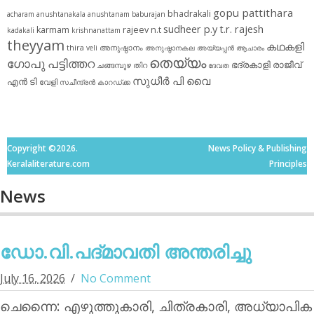
gopu pattithara
bhadrakali
acharam
anushtanakala
anushtanam
baburajan
sudheer p.y
t.r. rajesh
karmam
rajeev n.t
kadakali
krishnanattam
theyyam
കഥകളി
thira
അനുഷ്ഠാനം
veli
അനുഷ്ഠാനകല
അയ്യപ്പന്‍
ആചാരം
തെയ്യം
ഗോപു പട്ടിത്തറ
ഭദ്രകാളി
രാജീവ്
ചങ്ങമ്പുഴ
തിറ
ദേവത
സുധീര്‍ പി വൈ
എൻ ടി
വേളി
സചീന്ദ്രന്‍ കാറഡ്ക്ക
Copyright ©2026.
News Policy & Publishing
Keralaliterature.com
Principles
News
ഡോ.വി.പദ്മാവതി അന്തരിച്ചു
July 16, 2026
No Comment
ചെന്നൈ: എഴുത്തുകാരി, ചിത്രകാരി, അധ്യാപിക