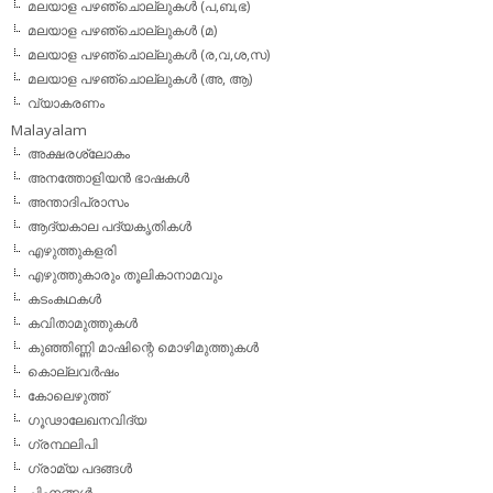
മലയാള പഴഞ്ചൊല്ലുകള്‍ (പ,ബ,ഭ)
മലയാള പഴഞ്ചൊല്ലുകള്‍ (മ)
മലയാള പഴഞ്ചൊല്ലുകള്‍ (ര,വ,ശ,സ)
മലയാള പഴഞ്ചൊല്ലുകൾ (അ, ആ)
വ്യാകരണം
Malayalam
അക്ഷരശ്ലോകം
അനത്തോളിയന്‍ ഭാഷകള്‍
അന്താദിപ്രാസം
ആദ്യകാല പദ്യകൃതികള്‍
എഴുത്തുകളരി
എഴുത്തുകാരും തൂലികാനാമവും
കടംകഥകള്‍
കവിതാമുത്തുകള്‍
കുഞ്ഞിണ്ണി മാഷിന്റെ മൊഴിമുത്തുകള്‍
കൊല്ലവര്‍ഷം
കോലെഴുത്ത്
ഗൂഢാലേഖനവിദ്യ
ഗ്രന്ഥലിപി
ഗ്രാമ്യ പദങ്ങള്‍
ചിഹ്നങ്ങള്‍