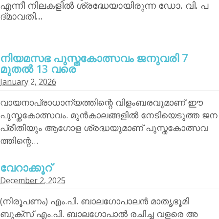
എന്നീ നിലകളില്‍ ശ്രദ്ധേയായിരുന്ന ഡോ. വി. പ
ദ്മാവതി…
നിയമസഭ പുസ്തകോത്സവം ജനുവരി 7
മുതല്‍ 13 വരെ
January 2, 2026
വായനാപ്രാധാന്യത്തിന്റെ വിളംബരവുമാണ് ഈ
പുസ്തകോത്സവം. മുന്‍കാലങ്ങളില്‍ നേടിയെടുത്ത ജന
പ്രീതിയും ആഗോള ശ്രദ്ധയുമാണ് പുസ്തകോത്സവ
ത്തിന്റെ…
വേറാക്കൂറ്
December 2, 2025
(നിരൂപണം) എം.പി. ബാലഗോപാലന്‍ മാതൃഭൂമി
ബുക്‌സ് എം.പി. ബാലഗോപാല്‍ രചിച്ച വളരെ അ