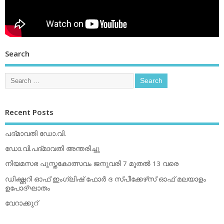
Search
Recent Posts
പദ്മാവതി ഡോ.വി.
ഡോ.വി.പദ്മാവതി അന്തരിച്ചു
നിയമസഭ പുസ്തകോത്സവം ജനുവരി 7 മുതല്‍ 13 വരെ
ഡിക്ഷ്ണറി ഓഫ് ഇംഗ്ലിഷ് ഫോര്‍ ദ സ്പീക്കേഴ്‌സ് ഓഫ് മലയാളം
ഉപോദ്ഘാതം
വേറാക്കൂറ്