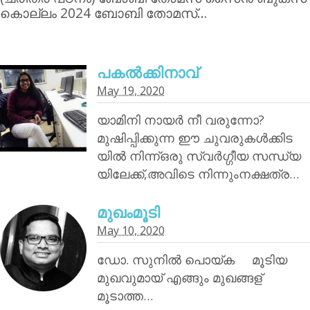
കൊല്ലം 2024 ബോബി തോമസ്…
പകൽക്കിനാവ്‌
May 19, 2020
യാമിനി നായര്‍ നീ വരുന്നോ?
മുഷിപ്പിക്കുന്ന ഈ ചുവരുകൾക്കിട
യിൽ നിന്ന്ഒരു സ്വർഗ്ഗീയ സന്ധ്യ
യിലേക്ക്,അവിടെ നിന്നുംനക്ഷത്ര…
മുഖംമൂടി
May 10, 2020
ഡോ. സുനിൽ പൊയ്‌ക മൂടിയ
മുഖവുമായ് എങ്ങും മുഖങ്ങള്
മൂടാത്ത…