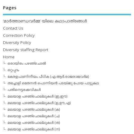
Pages
‘മാര്‍ത്താണ്ഡവര്‍മ്മ’ യിലെ കഥാപാത്രങ്ങള്‍
Contact Us
Correction Policy
Diversity Policy
Diversity staffing Report
Home
ഒരായിരം പഴഞ്ചൊല്‍
ഒറ്റപ്പദം
കേരളപാണിനീയം പീഠിക (എ.ആര്‍.രാജരാജവര്‍മ)
തച്ചോളി ഒതേനൻ പൊന്നിയൻ പടയ്‌ക്കു പോയ പാട്ടുകഥ
പതിനെട്ടരക്കവികള്‍
മലയാള പഴഞ്ചൊല്ലുകള്‍ (ഇ,ഈ)
മലയാള പഴഞ്ചൊല്ലുകള്‍ (ഉ,ഊ,എ)
മലയാള പഴഞ്ചൊല്ലുകള്‍ (ക)
മലയാള പഴഞ്ചൊല്ലുകള്‍ (ച)
മലയാള പഴഞ്ചൊല്ലുകള്‍ (ത)
മലയാള പഴഞ്ചൊല്ലുകള്‍ (ന)