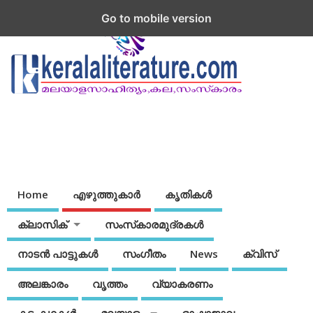
Go to mobile version
Home
എഴുത്തുകാര്‍
കൃതികൾ
ക്ലാസിക്
സംസ്‌കാരമുദ്രകള്‍
നാടന്‍ പാട്ടുകള്‍
സംഗീതം
News
ക്വിസ്
അലങ്കാരം
വൃത്തം
വ്യാകരണം