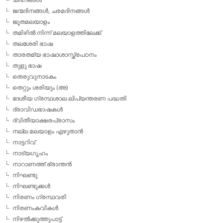
ജന്മദിനങ്ങള്‍, ചരമദിനങ്ങള്‍
ജൂതമലയാളം
തമിഴില്‍ നിന്ന് മലയാളത്തിലേക്ക്
തലശേരി ഭാഷ
താരതമ്യ ഭാഷാശാസ്ത്രപഠനം
തുളു ഭാഷ
തെരുവുനാടകം
തെറ്റും ശരിയും (അ)
ദേശീയ ഗ്രന്ഥശാല ലിപ്യന്തരണ പദ്ധതി
ദ്രാവിഡഭാഷകള്‍
ദ്വിതീയാക്ഷരപ്രാസം
നല്ല മലയാളം എഴുതാന്‍
നാട്ടറിവ്
നാട്യഗൃഹം
നാറാണത്ത് ഭ്രാന്തന്‍
നിഘണ്ടു
നിഘണ്ടുക്കള്‍
നിരണം ഗ്രന്ഥവരി
നിരണംകവികള്‍
നിഴല്‍ക്കുത്തുപാട്ട്