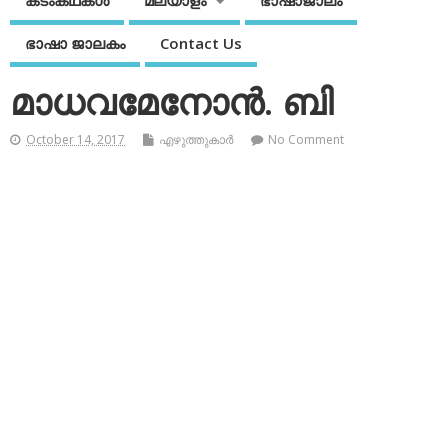
കടംകഥകള്‍
മലയാളം
ഭാഷാജാലം
ഭാഷാ ജാലകം
Contact Us
മാധവമേനോന്‍. ബി
October 14, 2017
എഴുത്തുകാര്‍
No Comment