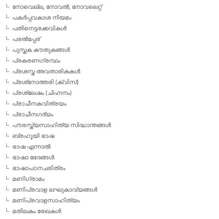
നോവെല്ല, നോവല്‍, നോവലെറ്റ്
പകര്‍പ്പവകാശ നിയമം
പതിനെട്ടരക്കവികള്‍
പരല്‍പ്പേര്
പുസ്തക കൗതുകങ്ങള്‍
പ്രകരണഗ്രന്ഥം
പ്രശസ്ത അവതാരികകള്‍
പ്രശ്‌നോത്തരി (ക്വിസ്)
പ്രശ്ലേഷം (ചിഹ്നനം)
പ്രാചീനകവിത്രയം
പ്രാചീനഗദ്യം
പൗരസ്ത്യസാഹിത്യ സിദ്ധാന്തങ്ങള്‍
ബ്രഹൂയി ഭാഷ
ഭാഷ എന്നാല്‍
ഭാഷാ ഭേദങ്ങള്‍
ഭാഷാപഠനചരിത്രം
മണിഗ്രാമം
മണിപ്രവാള ലഘുകാവ്യങ്ങള്‍
മണിപ്രവാളസാഹിത്യം
മതിലകം രേഖകള്‍