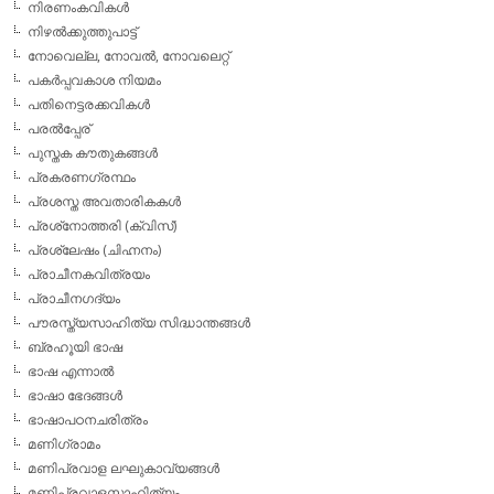
നിരണംകവികള്‍
നിഴല്‍ക്കുത്തുപാട്ട്
നോവെല്ല, നോവല്‍, നോവലെറ്റ്
പകര്‍പ്പവകാശ നിയമം
പതിനെട്ടരക്കവികള്‍
പരല്‍പ്പേര്
പുസ്തക കൗതുകങ്ങള്‍
പ്രകരണഗ്രന്ഥം
പ്രശസ്ത അവതാരികകള്‍
പ്രശ്‌നോത്തരി (ക്വിസ്)
പ്രശ്ലേഷം (ചിഹ്നനം)
പ്രാചീനകവിത്രയം
പ്രാചീനഗദ്യം
പൗരസ്ത്യസാഹിത്യ സിദ്ധാന്തങ്ങള്‍
ബ്രഹൂയി ഭാഷ
ഭാഷ എന്നാല്‍
ഭാഷാ ഭേദങ്ങള്‍
ഭാഷാപഠനചരിത്രം
മണിഗ്രാമം
മണിപ്രവാള ലഘുകാവ്യങ്ങള്‍
മണിപ്രവാളസാഹിത്യം