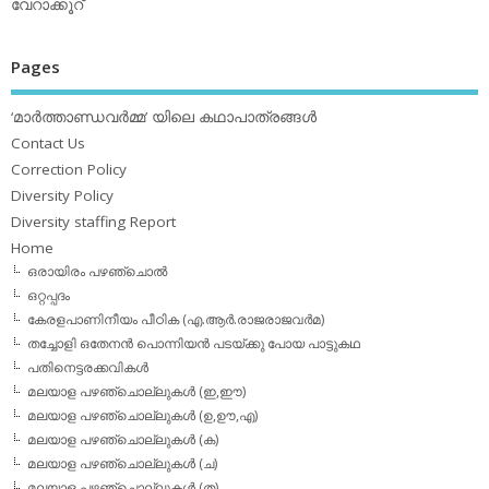
വേറാക്കൂറ്
Pages
‘മാര്‍ത്താണ്ഡവര്‍മ്മ’ യിലെ കഥാപാത്രങ്ങള്‍
Contact Us
Correction Policy
Diversity Policy
Diversity staffing Report
Home
ഒരായിരം പഴഞ്ചൊല്‍
ഒറ്റപ്പദം
കേരളപാണിനീയം പീഠിക (എ.ആര്‍.രാജരാജവര്‍മ)
തച്ചോളി ഒതേനൻ പൊന്നിയൻ പടയ്‌ക്കു പോയ പാട്ടുകഥ
പതിനെട്ടരക്കവികള്‍
മലയാള പഴഞ്ചൊല്ലുകള്‍ (ഇ,ഈ)
മലയാള പഴഞ്ചൊല്ലുകള്‍ (ഉ,ഊ,എ)
മലയാള പഴഞ്ചൊല്ലുകള്‍ (ക)
മലയാള പഴഞ്ചൊല്ലുകള്‍ (ച)
മലയാള പഴഞ്ചൊല്ലുകള്‍ (ത)