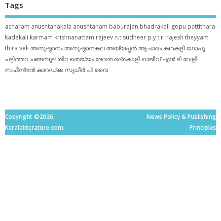
Tags
acharam
anushtanakala
anushtanam
baburajan
bhadrakali
gopu pattithara
kadakali
karmam
krishnanattam
rajeev n.t
sudheer p.y
t.r. rajesh
theyyam
thira
veli
അനുഷ്ഠാനം
അനുഷ്ഠാനകല
അയ്യപ്പന്‍
ആചാരം
കഥകളി
ഗോപു
പട്ടിത്തറ
ചങ്ങമ്പുഴ
തിറ
തെയ്യം
ദേവത
ഭദ്രകാളി
രാജീവ് എൻ ടി
വേളി
സചീന്ദ്രന്‍ കാറഡ്ക്ക
സുധീര്‍ പി വൈ
Copyright ©2026.
News Policy & Publishing
Keralaliterature.com
Principles