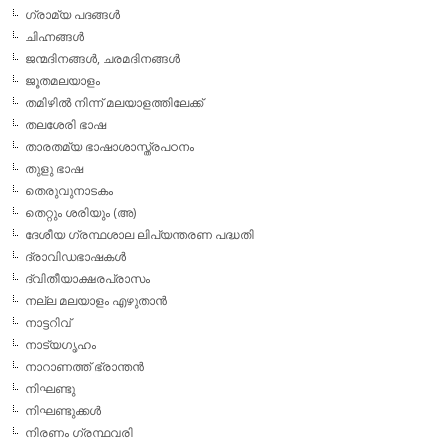
ഗ്രാമ്യ പദങ്ങള്‍
ചിഹ്നങ്ങള്‍
ജന്മദിനങ്ങള്‍, ചരമദിനങ്ങള്‍
ജൂതമലയാളം
തമിഴില്‍ നിന്ന് മലയാളത്തിലേക്ക്
തലശേരി ഭാഷ
താരതമ്യ ഭാഷാശാസ്ത്രപഠനം
തുളു ഭാഷ
തെരുവുനാടകം
തെറ്റും ശരിയും (അ)
ദേശീയ ഗ്രന്ഥശാല ലിപ്യന്തരണ പദ്ധതി
ദ്രാവിഡഭാഷകള്‍
ദ്വിതീയാക്ഷരപ്രാസം
നല്ല മലയാളം എഴുതാന്‍
നാട്ടറിവ്
നാട്യഗൃഹം
നാറാണത്ത് ഭ്രാന്തന്‍
നിഘണ്ടു
നിഘണ്ടുക്കള്‍
നിരണം ഗ്രന്ഥവരി