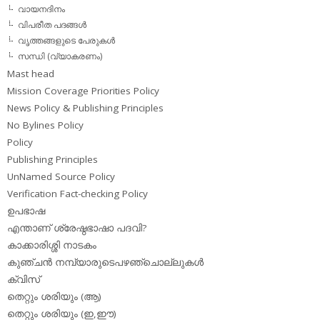
വായനദിനം
വിപരീത പദങ്ങള്‍
വൃത്തങ്ങളുടെ പേരുകള്‍
സന്ധി (വ്യാകരണം)
Mast head
Mission Coverage Priorities Policy
News Policy & Publishing Principles
No Bylines Policy
Policy
Publishing Principles
UnNamed Source Policy
Verification Fact-checking Policy
ഉപഭാഷ
എന്താണ് ശ്രേഷ്ഠഭാഷാ പദവി?
കാക്കാരിശ്ശി നാടകം
കുഞ്ചന്‍ നമ്പ്യാരുടെപഴഞ്ചൊല്ലുകള്‍
ക്വിസ്
തെറ്റും ശരിയും (ആ)
തെറ്റും ശരിയും (ഇ,ഈ)