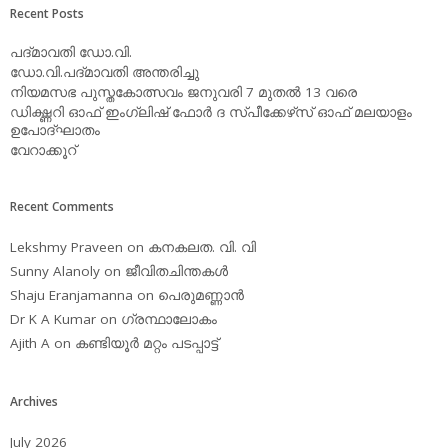
Recent Posts
പദ്മാവതി ഡോ.വി.
ഡോ.വി.പദ്മാവതി അന്തരിച്ചു
നിയമസഭ പുസ്തകോത്സവം ജനുവരി 7 മുതല്‍ 13 വരെ
ഡിക്ഷ്ണറി ഓഫ് ഇംഗ്ലിഷ് ഫോര്‍ ദ സ്പീക്കേഴ്‌സ് ഓഫ് മലയാളം
ഉപോദ്ഘാതം
വേറാക്കൂറ്
Recent Comments
Lekshmy Praveen
on
കനകലത. വി. വി
Sunny Alanoly
on
ജീവിതചിന്തകള്‍
Shaju Eranjamanna
on
പെരുമണ്ണാന്‍
Dr K A Kumar
on
ഗ്രന്ഥാലോകം
Ajith A
on
കണ്ടിയൂര്‍ മറ്റം പടപ്പാട്ട്‌
Archives
July 2026