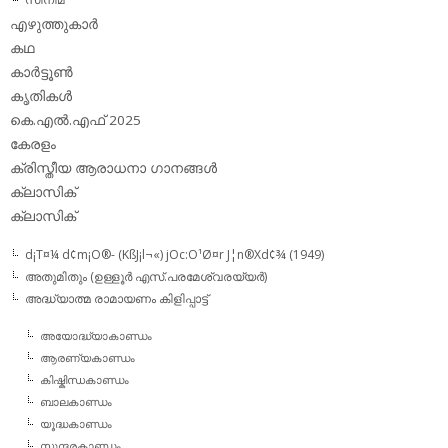
എഴുത്തുകാര്‍
കഥ
കാര്‍ട്ടൂണ്‍
കൃതികള്‍
കെ.എല്‍.എഫ് 2025
കേരളം
ക്രിസ്തീയ ആരാധനാ ഗാനങ്ങള്‍
ക്ലാസിക്‌
ക്ലാസിക്
d¡T¤¼ d¢m¡O®- (KßJ¡l¬«) jOc:O¹Ø¤r J¦n®Xd¢¾ (1949)
അതുമിതും (ഉള്ളൂര്‍ എസ്.പരമേശ്വരയ്യര്‍)
അദ്ധ്യാത്മ രാമായണം കിളിപ്പാട്ട്‌
അയോദ്ധ്യാകാണ്ഡം
ആരണ്യകാണ്ഡം
കിഷ്കിന്ധകാണ്ഡം
ബാലകാണ്ഡം
യൂദ്ധകാണ്ഡം
സുന്ദരകാണ്ഡം