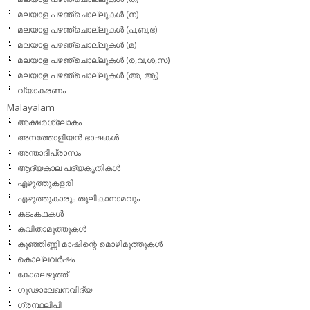
മലയാള പഴഞ്ചൊല്ലുകള്‍ (ന)
മലയാള പഴഞ്ചൊല്ലുകള്‍ (പ,ബ,ഭ)
മലയാള പഴഞ്ചൊല്ലുകള്‍ (മ)
മലയാള പഴഞ്ചൊല്ലുകള്‍ (ര,വ,ശ,സ)
മലയാള പഴഞ്ചൊല്ലുകൾ (അ, ആ)
വ്യാകരണം
Malayalam
അക്ഷരശ്ലോകം
അനത്തോളിയന്‍ ഭാഷകള്‍
അന്താദിപ്രാസം
ആദ്യകാല പദ്യകൃതികള്‍
എഴുത്തുകളരി
എഴുത്തുകാരും തൂലികാനാമവും
കടംകഥകള്‍
കവിതാമുത്തുകള്‍
കുഞ്ഞിണ്ണി മാഷിന്റെ മൊഴിമുത്തുകള്‍
കൊല്ലവര്‍ഷം
കോലെഴുത്ത്
ഗൂഢാലേഖനവിദ്യ
ഗ്രന്ഥലിപി