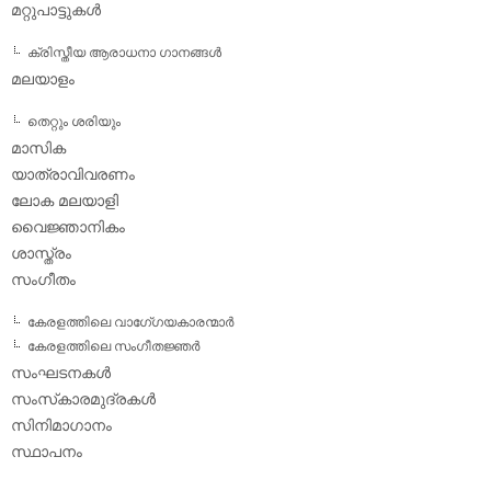
മറ്റുപാട്ടുകള്‍
ക്രിസ്തീയ ആരാധനാ ഗാനങ്ങള്‍
മലയാളം
തെറ്റും ശരിയും
മാസിക
യാത്രാവിവരണം
ലോക മലയാളി
വൈജ്ഞാനികം
ശാസ്ത്രം
സംഗീതം
കേരളത്തിലെ വാഗേ്ഗയകാരന്മാര്‍
കേരളത്തിലെ സംഗീതജ്ഞര്‍
സംഘടനകള്‍
സംസ്‌കാരമുദ്രകള്‍
സിനിമാഗാനം
സ്ഥാപനം