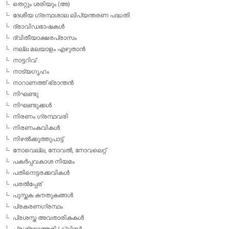
തെറ്റും ശരിയും (അ)
ദേശീയ ഗ്രന്ഥശാല ലിപ്യന്തരണ പദ്ധതി
ദ്രാവിഡഭാഷകള്‍
ദ്വിതീയാക്ഷരപ്രാസം
നല്ല മലയാളം എഴുതാന്‍
നാട്ടറിവ്
നാട്യഗൃഹം
നാറാണത്ത് ഭ്രാന്തന്‍
നിഘണ്ടു
നിഘണ്ടുക്കള്‍
നിരണം ഗ്രന്ഥവരി
നിരണംകവികള്‍
നിഴല്‍ക്കുത്തുപാട്ട്
നോവെല്ല, നോവല്‍, നോവലെറ്റ്
പകര്‍പ്പവകാശ നിയമം
പതിനെട്ടരക്കവികള്‍
പരല്‍പ്പേര്
പുസ്തക കൗതുകങ്ങള്‍
പ്രകരണഗ്രന്ഥം
പ്രശസ്ത അവതാരികകള്‍
പ്രശ്‌നോത്തരി (ക്വിസ്)