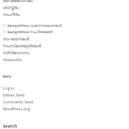
വൈജ്ഞാനികം
ശാസ്ത്രം
സംഗീതം
കേരളത്തിലെ വാഗേ്ഗയകാരന്മാര്‍
കേരളത്തിലെ സംഗീതജ്ഞര്‍
സംഘടനകള്‍
സംസ്‌കാരമുദ്രകള്‍
സിനിമാഗാനം
സ്ഥാപനം
Meta
Log in
Entries feed
Comments feed
WordPress.org
Search