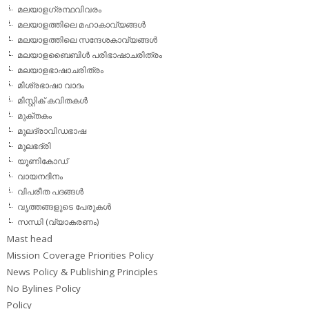
മലയാളഗ്രന്ഥവിവരം
മലയാളത്തിലെ മഹാകാവ്യങ്ങള്‍
മലയാളത്തിലെ സന്ദേശകാവ്യങ്ങള്‍
മലയാളബൈബിള്‍ പരിഭാഷാചരിത്രം
മലയാളഭാഷാചരിത്രം
മിശ്രഭാഷാ വാദം
മിസ്റ്റിക് കവിതകള്‍
മുക്തകം
മൂലദ്രാവിഡഭാഷ
മൂലഭദ്രി
യൂണികോഡ്
വായനദിനം
വിപരീത പദങ്ങള്‍
വൃത്തങ്ങളുടെ പേരുകള്‍
സന്ധി (വ്യാകരണം)
Mast head
Mission Coverage Priorities Policy
News Policy & Publishing Principles
No Bylines Policy
Policy