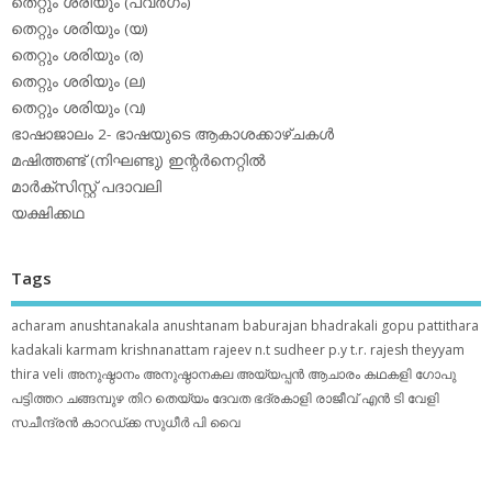
തെറ്റും ശരിയും (പവര്‍ഗം)
തെറ്റും ശരിയും (യ)
തെറ്റും ശരിയും (ര)
തെറ്റും ശരിയും (ല)
തെറ്റും ശരിയും (വ)
ഭാഷാജാലം 2- ഭാഷയുടെ ആകാശക്കാഴ്ചകള്‍
മഷിത്തണ്ട് (നിഘണ്ടു) ഇന്റര്‍നെറ്റില്‍
മാര്‍ക്‌സിസ്റ്റ് പദാവലി
യക്ഷിക്കഥ
Tags
acharam
anushtanakala
anushtanam
baburajan
bhadrakali
gopu pattithara
kadakali
karmam
krishnanattam
rajeev n.t
sudheer p.y
t.r. rajesh
theyyam
thira
veli
അനുഷ്ഠാനം
അനുഷ്ഠാനകല
അയ്യപ്പന്‍
ആചാരം
കഥകളി
ഗോപു
പട്ടിത്തറ
ചങ്ങമ്പുഴ
തിറ
തെയ്യം
ദേവത
ഭദ്രകാളി
രാജീവ് എൻ ടി
വേളി
സചീന്ദ്രന്‍ കാറഡ്ക്ക
സുധീര്‍ പി വൈ