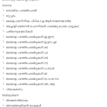
Home
ഒരായിരം പഴഞ്ചൊല്‍
ഒറ്റപ്പദം
കേരളപാണിനീയം പീഠിക (എ.ആര്‍.രാജരാജവര്‍മ)
തച്ചോളി ഒതേനൻ പൊന്നിയൻ പടയ്‌ക്കു പോയ പാട്ടുകഥ
പതിനെട്ടരക്കവികള്‍
മലയാള പഴഞ്ചൊല്ലുകള്‍ (ഇ,ഈ)
മലയാള പഴഞ്ചൊല്ലുകള്‍ (ഉ,ഊ,എ)
മലയാള പഴഞ്ചൊല്ലുകള്‍ (ക)
മലയാള പഴഞ്ചൊല്ലുകള്‍ (ച)
മലയാള പഴഞ്ചൊല്ലുകള്‍ (ത)
മലയാള പഴഞ്ചൊല്ലുകള്‍ (ന)
മലയാള പഴഞ്ചൊല്ലുകള്‍ (പ,ബ,ഭ)
മലയാള പഴഞ്ചൊല്ലുകള്‍ (മ)
മലയാള പഴഞ്ചൊല്ലുകള്‍ (ര,വ,ശ,സ)
മലയാള പഴഞ്ചൊല്ലുകൾ (അ, ആ)
വ്യാകരണം
Malayalam
അക്ഷരശ്ലോകം
അനത്തോളിയന്‍ ഭാഷകള്‍