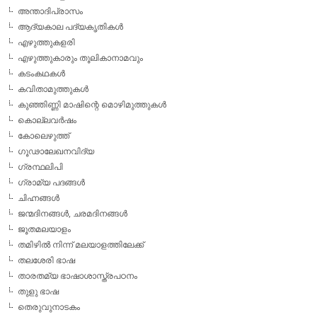
അന്താദിപ്രാസം
ആദ്യകാല പദ്യകൃതികള്‍
എഴുത്തുകളരി
എഴുത്തുകാരും തൂലികാനാമവും
കടംകഥകള്‍
കവിതാമുത്തുകള്‍
കുഞ്ഞിണ്ണി മാഷിന്റെ മൊഴിമുത്തുകള്‍
കൊല്ലവര്‍ഷം
കോലെഴുത്ത്
ഗൂഢാലേഖനവിദ്യ
ഗ്രന്ഥലിപി
ഗ്രാമ്യ പദങ്ങള്‍
ചിഹ്നങ്ങള്‍
ജന്മദിനങ്ങള്‍, ചരമദിനങ്ങള്‍
ജൂതമലയാളം
തമിഴില്‍ നിന്ന് മലയാളത്തിലേക്ക്
തലശേരി ഭാഷ
താരതമ്യ ഭാഷാശാസ്ത്രപഠനം
തുളു ഭാഷ
തെരുവുനാടകം