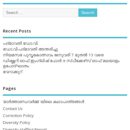
Recent Posts
പദ്മാവതി ഡോ.വി.
ഡോ.വി.പദ്മാവതി അന്തരിച്ചു
നിയമസഭ പുസ്തകോത്സവം ജനുവരി 7 മുതല്‍ 13 വരെ
ഡിക്ഷ്ണറി ഓഫ് ഇംഗ്ലിഷ് ഫോര്‍ ദ സ്പീക്കേഴ്‌സ് ഓഫ് മലയാളം
ഉപോദ്ഘാതം
വേറാക്കൂറ്
Pages
‘മാര്‍ത്താണ്ഡവര്‍മ്മ’ യിലെ കഥാപാത്രങ്ങള്‍
Contact Us
Correction Policy
Diversity Policy
Diversity staffing Report