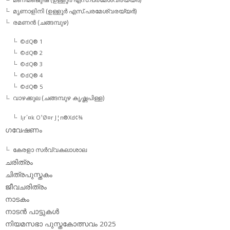
മൃണാളിനി (ഉള്ളൂര്‍ എസ്.പരമേശ്വരയ്യര്‍)
രമണന്‍ (ചങ്ങമ്പുഴ)
©dQ® 1
©dQ® 2
©dQ® 3
©dQ® 4
©dQ® 5
വാഴക്കുല (ചങ്ങമ്പുഴ കൃഷ്ണപിള്ള)
l¡r´¤k O¹Ø¤r J¦n®Xd¢¾
ഗവേഷണം
കേരളാ സര്‍വ്വകലാശാല
ചരിത്രം
ചിത്രപുസ്തകം
ജീവചരിത്രം
നാടകം
നാടന്‍ പാട്ടുകള്‍
നിയമസഭാ പുസ്തകോത്സവം 2025