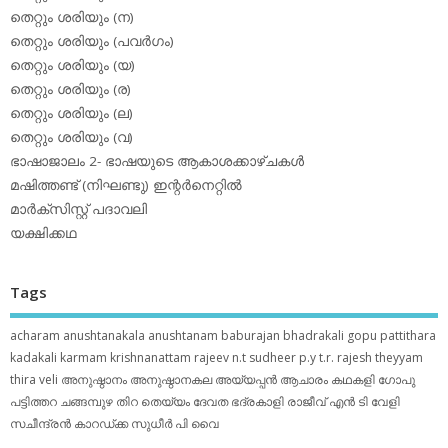
തെറ്റും ശരിയും (ന)
തെറ്റും ശരിയും (പവര്‍ഗം)
തെറ്റും ശരിയും (യ)
തെറ്റും ശരിയും (ര)
തെറ്റും ശരിയും (ല)
തെറ്റും ശരിയും (വ)
ഭാഷാജാലം 2- ഭാഷയുടെ ആകാശക്കാഴ്ചകള്‍
മഷിത്തണ്ട് (നിഘണ്ടു) ഇന്റര്‍നെറ്റില്‍
മാര്‍ക്‌സിസ്റ്റ് പദാവലി
യക്ഷിക്കഥ
Tags
acharam
anushtanakala
anushtanam
baburajan
bhadrakali
gopu pattithara
kadakali
karmam
krishnanattam
rajeev n.t
sudheer p.y
t.r. rajesh
theyyam
thira
veli
അനുഷ്ഠാനം
അനുഷ്ഠാനകല
അയ്യപ്പന്‍
ആചാരം
കഥകളി
ഗോപു
പട്ടിത്തറ
ചങ്ങമ്പുഴ
തിറ
തെയ്യം
ദേവത
ഭദ്രകാളി
രാജീവ് എൻ ടി
വേളി
സചീന്ദ്രന്‍ കാറഡ്ക്ക
സുധീര്‍ പി വൈ