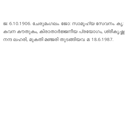
ജ: 6.10.1906. ചേരുമംഗലം. ജോ: സാമൂഹ്യ സേവനം. കൃ:
കവന കൗതുകം, കിരാതാര്‍ജ്ജനീയ പ്രയോഗം, ശ്രീകൃഷ്ണ
നന്ദ ലഹരി, മുകതി മഞ്ജരി തുടങ്ങിയവ. മ: 18.6.1987.