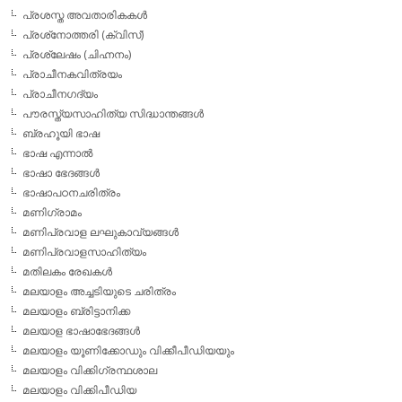
പ്രശസ്ത അവതാരികകള്‍
പ്രശ്‌നോത്തരി (ക്വിസ്)
പ്രശ്ലേഷം (ചിഹ്നനം)
പ്രാചീനകവിത്രയം
പ്രാചീനഗദ്യം
പൗരസ്ത്യസാഹിത്യ സിദ്ധാന്തങ്ങള്‍
ബ്രഹൂയി ഭാഷ
ഭാഷ എന്നാല്‍
ഭാഷാ ഭേദങ്ങള്‍
ഭാഷാപഠനചരിത്രം
മണിഗ്രാമം
മണിപ്രവാള ലഘുകാവ്യങ്ങള്‍
മണിപ്രവാളസാഹിത്യം
മതിലകം രേഖകള്‍
മലയാളം അച്ചടിയുടെ ചരിത്രം
മലയാളം ബ്രിട്ടാനിക്ക
മലയാള ഭാഷാഭേദങ്ങള്‍
മലയാളം യൂണിക്കോഡും വിക്കീപീഡിയയും
മലയാളം വിക്കിഗ്രന്ഥശാല
മലയാളം വിക്കിപീഡിയ