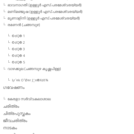
ഭാവനാഗതി (ഉള്ളൂര്‍ എസ്.പരമേശ്വരയ്യര്‍)
മണിമഞ്ജുഷ (ഉള്ളൂര്‍ എസ്.പരമേശ്വരയ്യര്‍)
മൃണാളിനി (ഉള്ളൂര്‍ എസ്.പരമേശ്വരയ്യര്‍)
രമണന്‍ (ചങ്ങമ്പുഴ)
©dQ® 1
©dQ® 2
©dQ® 3
©dQ® 4
©dQ® 5
വാഴക്കുല (ചങ്ങമ്പുഴ കൃഷ്ണപിള്ള)
l¡r´¤k O¹Ø¤r J¦n®Xd¢¾
ഗവേഷണം
കേരളാ സര്‍വ്വകലാശാല
ചരിത്രം
ചിത്രപുസ്തകം
ജീവചരിത്രം
നാടകം