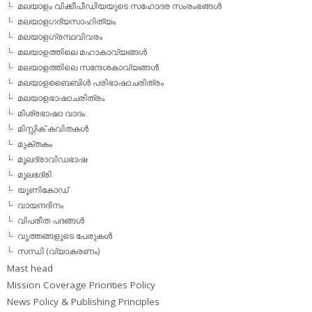
മലയാളം വിക്കീപീഡിയയുടെ സഹോദര സംരംഭങ്ങള്‍
മലയാളഗദ്യസാഹിത്യം
മലയാളഗ്രന്ഥവിവരം
മലയാളത്തിലെ മഹാകാവ്യങ്ങള്‍
മലയാളത്തിലെ സന്ദേശകാവ്യങ്ങള്‍
മലയാളബൈബിള്‍ പരിഭാഷാചരിത്രം
മലയാളഭാഷാചരിത്രം
മിശ്രഭാഷാ വാദം
മിസ്റ്റിക് കവിതകള്‍
മുക്തകം
മൂലദ്രാവിഡഭാഷ
മൂലഭദ്രി
യൂണികോഡ്
വായനദിനം
വിപരീത പദങ്ങള്‍
വൃത്തങ്ങളുടെ പേരുകള്‍
സന്ധി (വ്യാകരണം)
Mast head
Mission Coverage Priorities Policy
News Policy & Publishing Principles