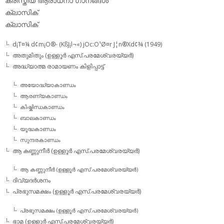
ക്രിസ്തീയ ആരാധനാ ഗാനങ്ങള്‍
ക്ലാസിക്‌
ക്ലാസിക്
d¡T¤¼ d¢m¡O®- (KßJ¡l¬«) jOc:O¹Ø¤r J¦n®Xd¢¾ (1949)
അതുമിതും (ഉള്ളൂര്‍ എസ്.പരമേശ്വരയ്യര്‍)
അദ്ധ്യാത്മ രാമായണം കിളിപ്പാട്ട്‌
അയോദ്ധ്യാകാണ്ഡം
ആരണ്യകാണ്ഡം
കിഷ്കിന്ധകാണ്ഡം
ബാലകാണ്ഡം
യൂദ്ധകാണ്ഡം
സുന്ദരകാണ്ഡം
ആ കണ്ണുനീര്‍ (ഉള്ളൂര്‍ എസ്.പരമേശ്വരയ്യര്‍)
ആ കണ്ണുനീര്‍ (ഉള്ളൂര്‍ എസ്.പരമേശ്വരയ്യര്‍)
ദിവ്യദര്‍ശനം
പ്രഭുസമക്ഷം (ഉള്ളൂര്‍ എസ്.പരമേശ്വരയ്യര്‍)
പ്രഭുസമക്ഷം (ഉള്ളൂര്‍ എസ്.പരമേശ്വരയ്യര്‍)
ഭാമ (ഉള്ളൂര്‍ എസ്.പരമേശ്വരയ്യര്‍)