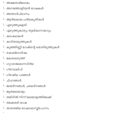
അക്ഷരശ്ലോകം
അനത്തോളിയന്‍ ഭാഷകള്‍
അന്താദിപ്രാസം
ആദ്യകാല പദ്യകൃതികള്‍
എഴുത്തുകളരി
എഴുത്തുകാരും തൂലികാനാമവും
കടംകഥകള്‍
കവിതാമുത്തുകള്‍
കുഞ്ഞിണ്ണി മാഷിന്റെ മൊഴിമുത്തുകള്‍
കൊല്ലവര്‍ഷം
കോലെഴുത്ത്
ഗൂഢാലേഖനവിദ്യ
ഗ്രന്ഥലിപി
ഗ്രാമ്യ പദങ്ങള്‍
ചിഹ്നങ്ങള്‍
ജന്മദിനങ്ങള്‍, ചരമദിനങ്ങള്‍
ജൂതമലയാളം
തമിഴില്‍ നിന്ന് മലയാളത്തിലേക്ക്
തലശേരി ഭാഷ
താരതമ്യ ഭാഷാശാസ്ത്രപഠനം