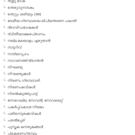
തുളു ഭാഷ
തെരുവുനാടകം
തെറ്റും ശരിയും (അ)
ദേശീയ ഗ്രന്ഥശാല ലിപ്യന്തരണ പദ്ധതി
ദ്രാവിഡഭാഷകള്‍
ദ്വിതീയാക്ഷരപ്രാസം
നല്ല മലയാളം എഴുതാന്‍
നാട്ടറിവ്
നാട്യഗൃഹം
നാറാണത്ത് ഭ്രാന്തന്‍
നിഘണ്ടു
നിഘണ്ടുക്കള്‍
നിരണം ഗ്രന്ഥവരി
നിരണംകവികള്‍
നിഴല്‍ക്കുത്തുപാട്ട്
നോവെല്ല, നോവല്‍, നോവലെറ്റ്
പകര്‍പ്പവകാശ നിയമം
പതിനെട്ടരക്കവികള്‍
പരല്‍പ്പേര്
പുസ്തക കൗതുകങ്ങള്‍
പ്രകരണഗ്രന്ഥം