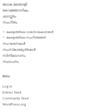
ലോക മലയാളി
വൈജ്ഞാനികം
ശാസ്ത്രം
സംഗീതം
കേരളത്തിലെ വാഗേ്ഗയകാരന്മാര്‍
കേരളത്തിലെ സംഗീതജ്ഞര്‍
സംഘടനകള്‍
സംസ്‌കാരമുദ്രകള്‍
സിനിമാഗാനം
സ്ഥാപനം
Meta
Log in
Entries feed
Comments feed
WordPress.org