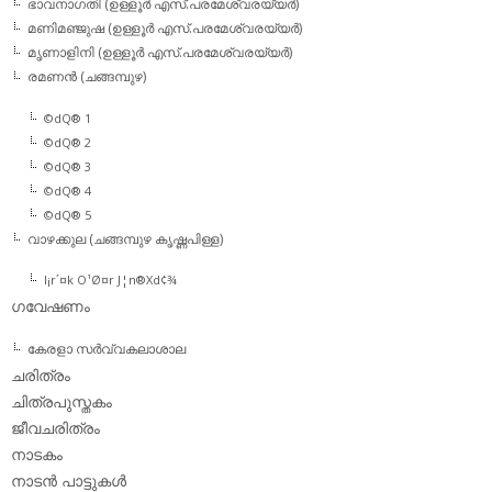
ഭാവനാഗതി (ഉള്ളൂര്‍ എസ്.പരമേശ്വരയ്യര്‍)
മണിമഞ്ജുഷ (ഉള്ളൂര്‍ എസ്.പരമേശ്വരയ്യര്‍)
മൃണാളിനി (ഉള്ളൂര്‍ എസ്.പരമേശ്വരയ്യര്‍)
രമണന്‍ (ചങ്ങമ്പുഴ)
©dQ® 1
©dQ® 2
©dQ® 3
©dQ® 4
©dQ® 5
വാഴക്കുല (ചങ്ങമ്പുഴ കൃഷ്ണപിള്ള)
l¡r´¤k O¹Ø¤r J¦n®Xd¢¾
ഗവേഷണം
കേരളാ സര്‍വ്വകലാശാല
ചരിത്രം
ചിത്രപുസ്തകം
ജീവചരിത്രം
നാടകം
നാടന്‍ പാട്ടുകള്‍