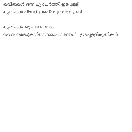
കവിതകള്‍ ഒന്നിച്ചു ചേര്‍ത്ത്, ഇടപ്പള്ളി
കൃതികള്‍ പ്രസിദ്ധപെ്പടുത്തിയിട്ടുണ്ട്.
കൃതികള്‍: തുഷാരഹാരം,
നവസൗരഭം(കവിതാസമാഹാരങ്ങള്‍). ഇടപ്പള്ളികൃതികള്‍