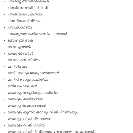
പ്രശസ്ത അവതാരികകള്‍
പ്രശ്‌നോത്തരി (ക്വിസ്)
പ്രശ്ലേഷം (ചിഹ്നനം)
പ്രാചീനകവിത്രയം
പ്രാചീനഗദ്യം
പൗരസ്ത്യസാഹിത്യ സിദ്ധാന്തങ്ങള്‍
ബ്രഹൂയി ഭാഷ
ഭാഷ എന്നാല്‍
ഭാഷാ ഭേദങ്ങള്‍
ഭാഷാപഠനചരിത്രം
മണിഗ്രാമം
മണിപ്രവാള ലഘുകാവ്യങ്ങള്‍
മണിപ്രവാളസാഹിത്യം
മതിലകം രേഖകള്‍
മലയാളം അച്ചടിയുടെ ചരിത്രം
മലയാളം ബ്രിട്ടാനിക്ക
മലയാള ഭാഷാഭേദങ്ങള്‍
മലയാളം യൂണിക്കോഡും വിക്കീപീഡിയയും
മലയാളം വിക്കിഗ്രന്ഥശാല
മലയാളം വിക്കിപീഡിയ
മലയാളം വിക്കീപീഡിയയുടെ സഹോദര സംരംഭങ്ങള്‍