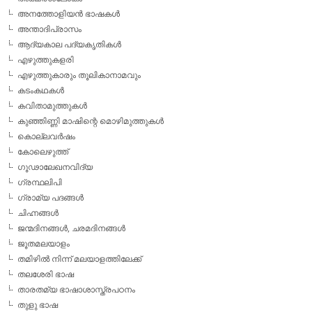
അനത്തോളിയന്‍ ഭാഷകള്‍
അന്താദിപ്രാസം
ആദ്യകാല പദ്യകൃതികള്‍
എഴുത്തുകളരി
എഴുത്തുകാരും തൂലികാനാമവും
കടംകഥകള്‍
കവിതാമുത്തുകള്‍
കുഞ്ഞിണ്ണി മാഷിന്റെ മൊഴിമുത്തുകള്‍
കൊല്ലവര്‍ഷം
കോലെഴുത്ത്
ഗൂഢാലേഖനവിദ്യ
ഗ്രന്ഥലിപി
ഗ്രാമ്യ പദങ്ങള്‍
ചിഹ്നങ്ങള്‍
ജന്മദിനങ്ങള്‍, ചരമദിനങ്ങള്‍
ജൂതമലയാളം
തമിഴില്‍ നിന്ന് മലയാളത്തിലേക്ക്
തലശേരി ഭാഷ
താരതമ്യ ഭാഷാശാസ്ത്രപഠനം
തുളു ഭാഷ