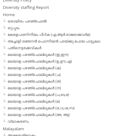
Diversity Policy
Diversity staffing Report
Home
ഒരായിരം പഴഞ്ചൊല്‍
ഒറ്റപ്പദം
കേരളപാണിനീയം പീഠിക (എ.ആര്‍.രാജരാജവര്‍മ)
തച്ചോളി ഒതേനൻ പൊന്നിയൻ പടയ്‌ക്കു പോയ പാട്ടുകഥ
പതിനെട്ടരക്കവികള്‍
മലയാള പഴഞ്ചൊല്ലുകള്‍ (ഇ,ഈ)
മലയാള പഴഞ്ചൊല്ലുകള്‍ (ഉ,ഊ,എ)
മലയാള പഴഞ്ചൊല്ലുകള്‍ (ക)
മലയാള പഴഞ്ചൊല്ലുകള്‍ (ച)
മലയാള പഴഞ്ചൊല്ലുകള്‍ (ത)
മലയാള പഴഞ്ചൊല്ലുകള്‍ (ന)
മലയാള പഴഞ്ചൊല്ലുകള്‍ (പ,ബ,ഭ)
മലയാള പഴഞ്ചൊല്ലുകള്‍ (മ)
മലയാള പഴഞ്ചൊല്ലുകള്‍ (ര,വ,ശ,സ)
മലയാള പഴഞ്ചൊല്ലുകൾ (അ, ആ)
വ്യാകരണം
Malayalam
അക്ഷരശ്ലോകം