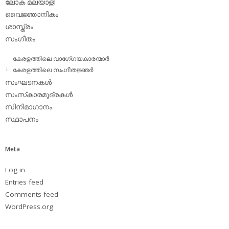
ലോക മലയാളി
വൈജ്ഞാനികം
ശാസ്ത്രം
സംഗീതം
കേരളത്തിലെ വാഗേ്ഗയകാരന്മാര്‍
കേരളത്തിലെ സംഗീതജ്ഞര്‍
സംഘടനകള്‍
സംസ്‌കാരമുദ്രകള്‍
സിനിമാഗാനം
സ്ഥാപനം
Meta
Log in
Entries feed
Comments feed
WordPress.org