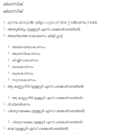
ക്ലാസിക്‌
ക്ലാസിക്
d¡T¤¼ d¢m¡O®- (KßJ¡l¬«) jOc:O¹Ø¤r J¦n®Xd¢¾ (1949)
അതുമിതും (ഉള്ളൂര്‍ എസ്.പരമേശ്വരയ്യര്‍)
അദ്ധ്യാത്മ രാമായണം കിളിപ്പാട്ട്‌
അയോദ്ധ്യാകാണ്ഡം
ആരണ്യകാണ്ഡം
കിഷ്കിന്ധകാണ്ഡം
ബാലകാണ്ഡം
യൂദ്ധകാണ്ഡം
സുന്ദരകാണ്ഡം
ആ കണ്ണുനീര്‍ (ഉള്ളൂര്‍ എസ്.പരമേശ്വരയ്യര്‍)
ആ കണ്ണുനീര്‍ (ഉള്ളൂര്‍ എസ്.പരമേശ്വരയ്യര്‍)
ദിവ്യദര്‍ശനം
പ്രഭുസമക്ഷം (ഉള്ളൂര്‍ എസ്.പരമേശ്വരയ്യര്‍)
പ്രഭുസമക്ഷം (ഉള്ളൂര്‍ എസ്.പരമേശ്വരയ്യര്‍)
ഭാമ (ഉള്ളൂര്‍ എസ്.പരമേശ്വരയ്യര്‍)