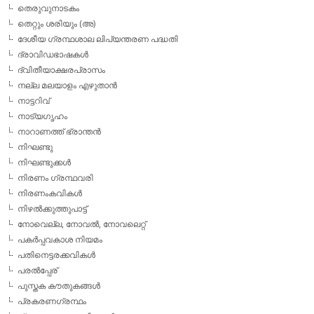
തെരുവുനാടകം
തെറ്റും ശരിയും (അ)
ദേശീയ ഗ്രന്ഥശാല ലിപ്യന്തരണ പദ്ധതി
ദ്രാവിഡഭാഷകള്‍
ദ്വിതീയാക്ഷരപ്രാസം
നല്ല മലയാളം എഴുതാന്‍
നാട്ടറിവ്
നാട്യഗൃഹം
നാറാണത്ത് ഭ്രാന്തന്‍
നിഘണ്ടു
നിഘണ്ടുക്കള്‍
നിരണം ഗ്രന്ഥവരി
നിരണംകവികള്‍
നിഴല്‍ക്കുത്തുപാട്ട്
നോവെല്ല, നോവല്‍, നോവലെറ്റ്
പകര്‍പ്പവകാശ നിയമം
പതിനെട്ടരക്കവികള്‍
പരല്‍പ്പേര്
പുസ്തക കൗതുകങ്ങള്‍
പ്രകരണഗ്രന്ഥം