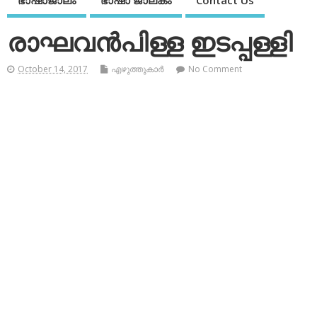
ഭാഷാജാലം
ഭാഷാ ജാലകം
Contact Us
രാഘവന്‍പിള്ള ഇടപ്പള്ളി
October 14, 2017
എഴുത്തുകാര്‍
No Comment