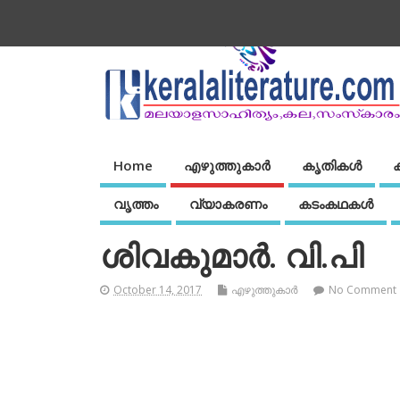
Home
എഴുത്തുകാര്‍
കൃതികൾ
വൃത്തം
വ്യാകരണം
കടംകഥകള്‍
ശിവകുമാര്‍. വി.പി
October 14, 2017
എഴുത്തുകാര്‍
No Comment