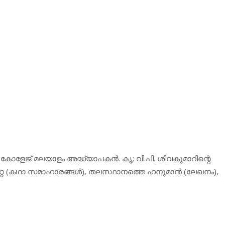
റി കോളേജ് മലയാളം അദ്ധ്യാപകന്‍. കൃ: വി.പി. ശിവകുമാറിന്റെ
റ്റ (കഥാ സമാഹാരങ്ങള്‍), തലസ്ഥാനത്തെ ഹനുമാന്‍ (ലേഖനം),