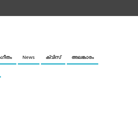
ഗീതം
News
ക്വിസ്
അലങ്കാരം