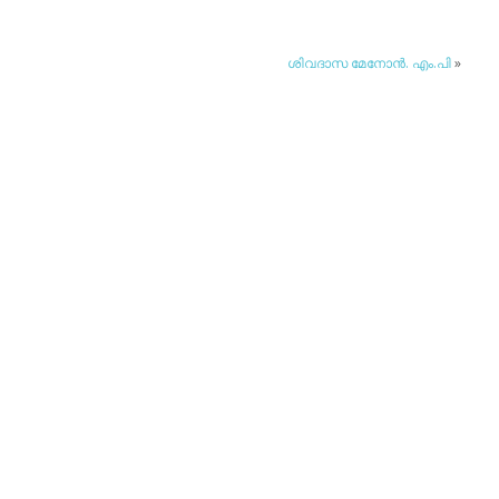
ശിവദാസ മേനോന്‍. എം.പി
»