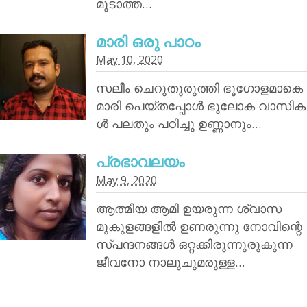
മൂടാത്ത…
മാരി ഒരു പാഠം
May 10, 2020
സലീം ചെറുതുരുത്തി ഭൂഗോളമാകെ
മാരി പെയ്തപ്പോൾ ഭൂലോക വാസിക
ൾ പലതും പഠിച്ചു ഉണ്ണാനും…
പ്രഭാവലയം
May 9, 2020
ആത്മീയ ആമി ഉയരുന്ന ശ്വാസ
മുകുളങ്ങളിൽ ഉണരുന്നു നോവിന്റെ
സ്പന്ദനങ്ങൾ ഒറ്റക്കിരുന്നുരുകുന്ന
ജീവനോ നാലുചുമരുള്ള…