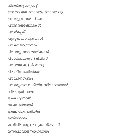
നിഴല്‍ക്കുത്തുപാട്ട്
നോവെല്ല, നോവല്‍, നോവലെറ്റ്
പകര്‍പ്പവകാശ നിയമം
പതിനെട്ടരക്കവികള്‍
പരല്‍പ്പേര്
പുസ്തക കൗതുകങ്ങള്‍
പ്രകരണഗ്രന്ഥം
പ്രശസ്ത അവതാരികകള്‍
പ്രശ്‌നോത്തരി (ക്വിസ്)
പ്രശ്ലേഷം (ചിഹ്നനം)
പ്രാചീനകവിത്രയം
പ്രാചീനഗദ്യം
പൗരസ്ത്യസാഹിത്യ സിദ്ധാന്തങ്ങള്‍
ബ്രഹൂയി ഭാഷ
ഭാഷ എന്നാല്‍
ഭാഷാ ഭേദങ്ങള്‍
ഭാഷാപഠനചരിത്രം
മണിഗ്രാമം
മണിപ്രവാള ലഘുകാവ്യങ്ങള്‍
മണിപ്രവാളസാഹിത്യം