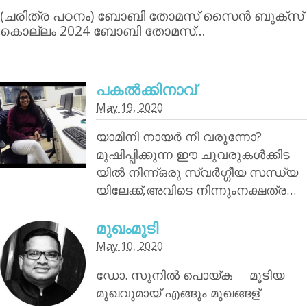
(ചരിത്ര പഠനം) ബോബി തോമസ് സൈന്‍ ബുക്‌സ്
കൊല്ലം 2024 ബോബി തോമസ്…
പകൽക്കിനാവ്‌
May 19, 2020
യാമിനി നായര്‍ നീ വരുന്നോ?
മുഷിപ്പിക്കുന്ന ഈ ചുവരുകൾക്കിട
യിൽ നിന്ന്ഒരു സ്വർഗ്ഗീയ സന്ധ്യ
യിലേക്ക്,അവിടെ നിന്നുംനക്ഷത്ര…
മുഖംമൂടി
May 10, 2020
ഡോ. സുനിൽ പൊയ്‌ക മൂടിയ
മുഖവുമായ് എങ്ങും മുഖങ്ങള്