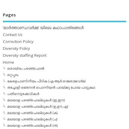
Pages
‘മാര്‍ത്താണ്ഡവര്‍മ്മ’ യിലെ കഥാപാത്രങ്ങള്‍
Contact Us
Correction Policy
Diversity Policy
Diversity staffing Report
Home
ഒരായിരം പഴഞ്ചൊല്‍
ഒറ്റപ്പദം
കേരളപാണിനീയം പീഠിക (എ.ആര്‍.രാജരാജവര്‍മ)
തച്ചോളി ഒതേനൻ പൊന്നിയൻ പടയ്‌ക്കു പോയ പാട്ടുകഥ
പതിനെട്ടരക്കവികള്‍
മലയാള പഴഞ്ചൊല്ലുകള്‍ (ഇ,ഈ)
മലയാള പഴഞ്ചൊല്ലുകള്‍ (ഉ,ഊ,എ)
മലയാള പഴഞ്ചൊല്ലുകള്‍ (ക)
മലയാള പഴഞ്ചൊല്ലുകള്‍ (ച)
മലയാള പഴഞ്ചൊല്ലുകള്‍ (ത)