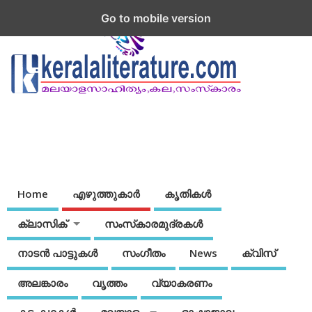
Go to mobile version
Home
എഴുത്തുകാര്‍
കൃതികൾ
ക്ലാസിക്
സംസ്‌കാരമുദ്രകള്‍
നാടന്‍ പാട്ടുകള്‍
സംഗീതം
News
ക്വിസ്
അലങ്കാരം
വൃത്തം
വ്യാകരണം