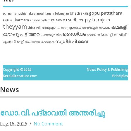
gopu pattithara
bhadrakali
acharam
anushtanakala
anushtanam
baburajan
sudheer p.y
t.r. rajesh
karmam
rajeev n.t
kadakali
krishnanattam
theyyam
കഥകളി
thira
അനുഷ്ഠാനം
veli
അനുഷ്ഠാനകല
അയ്യപ്പന്‍
ആചാരം
തെയ്യം
ഗോപു പട്ടിത്തറ
ഭദ്രകാളി
രാജീവ്
ചങ്ങമ്പുഴ
തിറ
ദേവത
സുധീര്‍ പി വൈ
എൻ ടി
വേളി
സചീന്ദ്രന്‍ കാറഡ്ക്ക
Copyright ©2026.
News Policy & Publishing
Keralaliterature.com
Principles
News
ഡോ.വി.പദ്മാവതി അന്തരിച്ചു
July 16, 2026
No Comment