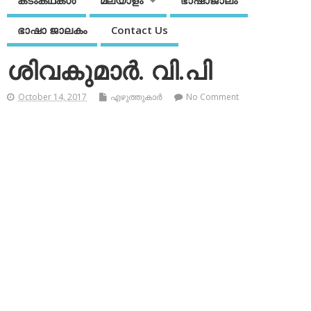
കടംകഥകള്‍
മലയാളം
ഭാഷാജാലം
ഭാഷാ ജാലകം
Contact Us
ശിവകുമാര്‍. വി.പി
October 14, 2017
എഴുത്തുകാര്‍
No Comment