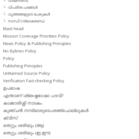
വായനദിനം
വിപരീത പദങ്ങള്‍
വൃത്തങ്ങളുടെ പേരുകള്‍
സന്ധി (വ്യാകരണം)
Mast head
Mission Coverage Priorities Policy
News Policy & Publishing Principles
No Bylines Policy
Policy
Publishing Principles
UnNamed Source Policy
Verification Fact-checking Policy
ഉപഭാഷ
എന്താണ് ശ്രേഷ്ഠഭാഷാ പദവി?
കാക്കാരിശ്ശി നാടകം
കുഞ്ചന്‍ നമ്പ്യാരുടെപഴഞ്ചൊല്ലുകള്‍
ക്വിസ്
തെറ്റും ശരിയും (ആ)
തെറ്റും ശരിയും (ഇ,ഈ)