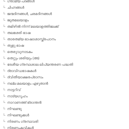
ഗ്രാമ്യ പദങ്ങള്‍
ചിഹ്നങ്ങള്‍
ജന്മദിനങ്ങള്‍, ചരമദിനങ്ങള്‍
ജൂതമലയാളം
തമിഴില്‍ നിന്ന് മലയാളത്തിലേക്ക്
തലശേരി ഭാഷ
താരതമ്യ ഭാഷാശാസ്ത്രപഠനം
തുളു ഭാഷ
തെരുവുനാടകം
തെറ്റും ശരിയും (അ)
ദേശീയ ഗ്രന്ഥശാല ലിപ്യന്തരണ പദ്ധതി
ദ്രാവിഡഭാഷകള്‍
ദ്വിതീയാക്ഷരപ്രാസം
നല്ല മലയാളം എഴുതാന്‍
നാട്ടറിവ്
നാട്യഗൃഹം
നാറാണത്ത് ഭ്രാന്തന്‍
നിഘണ്ടു
നിഘണ്ടുക്കള്‍
നിരണം ഗ്രന്ഥവരി
നിരണംകവികള്‍