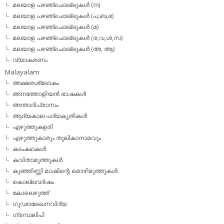
മലയാള പഴഞ്ചൊല്ലുകള്‍ (ന)
മലയാള പഴഞ്ചൊല്ലുകള്‍ (പ,ബ,ഭ)
മലയാള പഴഞ്ചൊല്ലുകള്‍ (മ)
മലയാള പഴഞ്ചൊല്ലുകള്‍ (ര,വ,ശ,സ)
മലയാള പഴഞ്ചൊല്ലുകൾ (അ, ആ)
വ്യാകരണം
Malayalam
അക്ഷരശ്ലോകം
അനത്തോളിയന്‍ ഭാഷകള്‍
അന്താദിപ്രാസം
ആദ്യകാല പദ്യകൃതികള്‍
എഴുത്തുകളരി
എഴുത്തുകാരും തൂലികാനാമവും
കടംകഥകള്‍
കവിതാമുത്തുകള്‍
കുഞ്ഞിണ്ണി മാഷിന്റെ മൊഴിമുത്തുകള്‍
കൊല്ലവര്‍ഷം
കോലെഴുത്ത്
ഗൂഢാലേഖനവിദ്യ
ഗ്രന്ഥലിപി