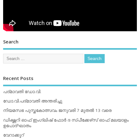
Search
Recent Posts
പദ്മാവതി ഡോ.വി.
ഡോ.വി.പദ്മാവതി അന്തരിച്ചു
നിയമസഭ പുസ്തകോത്സവം ജനുവരി 7 മുതല്‍ 13 വരെ
ഡിക്ഷ്ണറി ഓഫ് ഇംഗ്ലിഷ് ഫോര്‍ ദ സ്പീക്കേഴ്‌സ് ഓഫ് മലയാളം
ഉപോദ്ഘാതം
വേറാക്കൂറ്