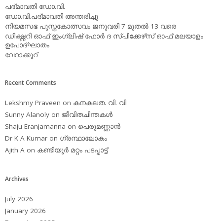
പദ്മാവതി ഡോ.വി.
ഡോ.വി.പദ്മാവതി അന്തരിച്ചു
നിയമസഭ പുസ്തകോത്സവം ജനുവരി 7 മുതല്‍ 13 വരെ
ഡിക്ഷ്ണറി ഓഫ് ഇംഗ്ലിഷ് ഫോര്‍ ദ സ്പീക്കേഴ്‌സ് ഓഫ് മലയാളം
ഉപോദ്ഘാതം
വേറാക്കൂറ്
Recent Comments
Lekshmy Praveen
on
കനകലത. വി. വി
Sunny Alanoly
on
ജീവിതചിന്തകള്‍
Shaju Eranjamanna
on
പെരുമണ്ണാന്‍
Dr K A Kumar
on
ഗ്രന്ഥാലോകം
Ajith A
on
കണ്ടിയൂര്‍ മറ്റം പടപ്പാട്ട്‌
Archives
July 2026
January 2026