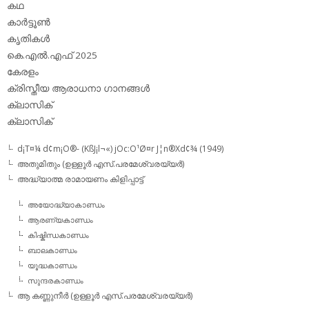
കഥ
കാര്‍ട്ടൂണ്‍
കൃതികള്‍
കെ.എല്‍.എഫ് 2025
കേരളം
ക്രിസ്തീയ ആരാധനാ ഗാനങ്ങള്‍
ക്ലാസിക്‌
ക്ലാസിക്
d¡T¤¼ d¢m¡O®- (KßJ¡l¬«) jOc:O¹Ø¤r J¦n®Xd¢¾ (1949)
അതുമിതും (ഉള്ളൂര്‍ എസ്.പരമേശ്വരയ്യര്‍)
അദ്ധ്യാത്മ രാമായണം കിളിപ്പാട്ട്‌
അയോദ്ധ്യാകാണ്ഡം
ആരണ്യകാണ്ഡം
കിഷ്കിന്ധകാണ്ഡം
ബാലകാണ്ഡം
യൂദ്ധകാണ്ഡം
സുന്ദരകാണ്ഡം
ആ കണ്ണുനീര്‍ (ഉള്ളൂര്‍ എസ്.പരമേശ്വരയ്യര്‍)