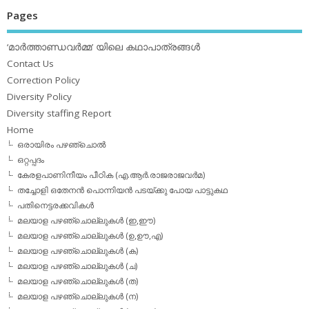
Pages
‘മാര്‍ത്താണ്ഡവര്‍മ്മ’ യിലെ കഥാപാത്രങ്ങള്‍
Contact Us
Correction Policy
Diversity Policy
Diversity staffing Report
Home
ഒരായിരം പഴഞ്ചൊല്‍
ഒറ്റപ്പദം
കേരളപാണിനീയം പീഠിക (എ.ആര്‍.രാജരാജവര്‍മ)
തച്ചോളി ഒതേനൻ പൊന്നിയൻ പടയ്‌ക്കു പോയ പാട്ടുകഥ
പതിനെട്ടരക്കവികള്‍
മലയാള പഴഞ്ചൊല്ലുകള്‍ (ഇ,ഈ)
മലയാള പഴഞ്ചൊല്ലുകള്‍ (ഉ,ഊ,എ)
മലയാള പഴഞ്ചൊല്ലുകള്‍ (ക)
മലയാള പഴഞ്ചൊല്ലുകള്‍ (ച)
മലയാള പഴഞ്ചൊല്ലുകള്‍ (ത)
മലയാള പഴഞ്ചൊല്ലുകള്‍ (ന)