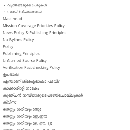
വൃത്തങ്ങളുടെ പേരുകള്‍
സന്ധി (വ്യാകരണം)
Mast head
Mission Coverage Priorities Policy
News Policy & Publishing Principles
No Bylines Policy
Policy
Publishing Principles
UnNamed Source Policy
Verification Fact-checking Policy
ഉപഭാഷ
എന്താണ് ശ്രേഷ്ഠഭാഷാ പദവി?
കാക്കാരിശ്ശി നാടകം
കുഞ്ചന്‍ നമ്പ്യാരുടെപഴഞ്ചൊല്ലുകള്‍
ക്വിസ്
തെറ്റും ശരിയും (ആ)
തെറ്റും ശരിയും (ഇ,ഈ)
തെറ്റും ശരിയും (ഉ, ഊ, ഋ)
തെറ്റും ശരിയും (എ,ഏ,ഐ)