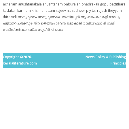
acharam
anushtanakala
anushtanam
baburajan
bhadrakali
gopu pattithara
kadakali
karmam
krishnanattam
rajeev n.t
sudheer p.y
t.r. rajesh
theyyam
thira
veli
അനുഷ്ഠാനം
അനുഷ്ഠാനകല
അയ്യപ്പന്‍
ആചാരം
കഥകളി
ഗോപു
പട്ടിത്തറ
ചങ്ങമ്പുഴ
തിറ
തെയ്യം
ദേവത
ഭദ്രകാളി
രാജീവ് എൻ ടി
വേളി
സചീന്ദ്രന്‍ കാറഡ്ക്ക
സുധീര്‍ പി വൈ
Copyright ©2026.
News Policy & Publishing
Keralaliterature.com
Principles