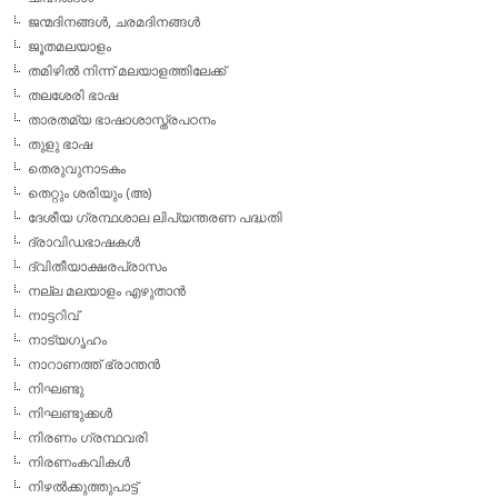
ജന്മദിനങ്ങള്‍, ചരമദിനങ്ങള്‍
ജൂതമലയാളം
തമിഴില്‍ നിന്ന് മലയാളത്തിലേക്ക്
തലശേരി ഭാഷ
താരതമ്യ ഭാഷാശാസ്ത്രപഠനം
തുളു ഭാഷ
തെരുവുനാടകം
തെറ്റും ശരിയും (അ)
ദേശീയ ഗ്രന്ഥശാല ലിപ്യന്തരണ പദ്ധതി
ദ്രാവിഡഭാഷകള്‍
ദ്വിതീയാക്ഷരപ്രാസം
നല്ല മലയാളം എഴുതാന്‍
നാട്ടറിവ്
നാട്യഗൃഹം
നാറാണത്ത് ഭ്രാന്തന്‍
നിഘണ്ടു
നിഘണ്ടുക്കള്‍
നിരണം ഗ്രന്ഥവരി
നിരണംകവികള്‍
നിഴല്‍ക്കുത്തുപാട്ട്