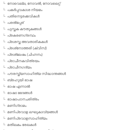
നോവെല്ല, നോവല്‍, നോവലെറ്റ്
പകര്‍പ്പവകാശ നിയമം
പതിനെട്ടരക്കവികള്‍
പരല്‍പ്പേര്
പുസ്തക കൗതുകങ്ങള്‍
പ്രകരണഗ്രന്ഥം
പ്രശസ്ത അവതാരികകള്‍
പ്രശ്‌നോത്തരി (ക്വിസ്)
പ്രശ്ലേഷം (ചിഹ്നനം)
പ്രാചീനകവിത്രയം
പ്രാചീനഗദ്യം
പൗരസ്ത്യസാഹിത്യ സിദ്ധാന്തങ്ങള്‍
ബ്രഹൂയി ഭാഷ
ഭാഷ എന്നാല്‍
ഭാഷാ ഭേദങ്ങള്‍
ഭാഷാപഠനചരിത്രം
മണിഗ്രാമം
മണിപ്രവാള ലഘുകാവ്യങ്ങള്‍
മണിപ്രവാളസാഹിത്യം
മതിലകം രേഖകള്‍