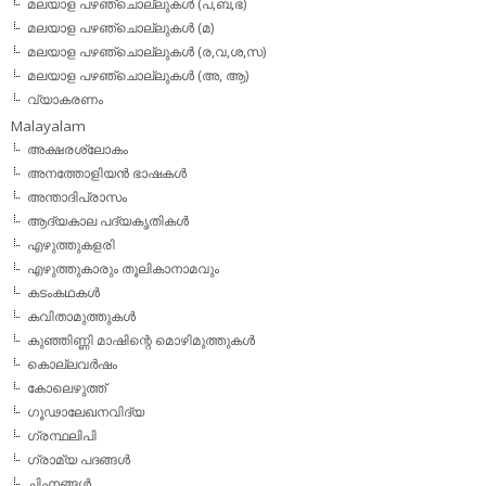
മലയാള പഴഞ്ചൊല്ലുകള്‍ (പ,ബ,ഭ)
മലയാള പഴഞ്ചൊല്ലുകള്‍ (മ)
മലയാള പഴഞ്ചൊല്ലുകള്‍ (ര,വ,ശ,സ)
മലയാള പഴഞ്ചൊല്ലുകൾ (അ, ആ)
വ്യാകരണം
Malayalam
അക്ഷരശ്ലോകം
അനത്തോളിയന്‍ ഭാഷകള്‍
അന്താദിപ്രാസം
ആദ്യകാല പദ്യകൃതികള്‍
എഴുത്തുകളരി
എഴുത്തുകാരും തൂലികാനാമവും
കടംകഥകള്‍
കവിതാമുത്തുകള്‍
കുഞ്ഞിണ്ണി മാഷിന്റെ മൊഴിമുത്തുകള്‍
കൊല്ലവര്‍ഷം
കോലെഴുത്ത്
ഗൂഢാലേഖനവിദ്യ
ഗ്രന്ഥലിപി
ഗ്രാമ്യ പദങ്ങള്‍
ചിഹ്നങ്ങള്‍