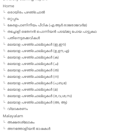
Home
ഒരായിരം പഴഞ്ചൊല്‍
ഒറ്റപ്പദം
കേരളപാണിനീയം പീഠിക (എ.ആര്‍.രാജരാജവര്‍മ)
തച്ചോളി ഒതേനൻ പൊന്നിയൻ പടയ്‌ക്കു പോയ പാട്ടുകഥ
പതിനെട്ടരക്കവികള്‍
മലയാള പഴഞ്ചൊല്ലുകള്‍ (ഇ,ഈ)
മലയാള പഴഞ്ചൊല്ലുകള്‍ (ഉ,ഊ,എ)
മലയാള പഴഞ്ചൊല്ലുകള്‍ (ക)
മലയാള പഴഞ്ചൊല്ലുകള്‍ (ച)
മലയാള പഴഞ്ചൊല്ലുകള്‍ (ത)
മലയാള പഴഞ്ചൊല്ലുകള്‍ (ന)
മലയാള പഴഞ്ചൊല്ലുകള്‍ (പ,ബ,ഭ)
മലയാള പഴഞ്ചൊല്ലുകള്‍ (മ)
മലയാള പഴഞ്ചൊല്ലുകള്‍ (ര,വ,ശ,സ)
മലയാള പഴഞ്ചൊല്ലുകൾ (അ, ആ)
വ്യാകരണം
Malayalam
അക്ഷരശ്ലോകം
അനത്തോളിയന്‍ ഭാഷകള്‍