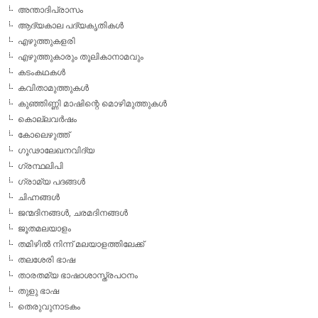
അന്താദിപ്രാസം
ആദ്യകാല പദ്യകൃതികള്‍
എഴുത്തുകളരി
എഴുത്തുകാരും തൂലികാനാമവും
കടംകഥകള്‍
കവിതാമുത്തുകള്‍
കുഞ്ഞിണ്ണി മാഷിന്റെ മൊഴിമുത്തുകള്‍
കൊല്ലവര്‍ഷം
കോലെഴുത്ത്
ഗൂഢാലേഖനവിദ്യ
ഗ്രന്ഥലിപി
ഗ്രാമ്യ പദങ്ങള്‍
ചിഹ്നങ്ങള്‍
ജന്മദിനങ്ങള്‍, ചരമദിനങ്ങള്‍
ജൂതമലയാളം
തമിഴില്‍ നിന്ന് മലയാളത്തിലേക്ക്
തലശേരി ഭാഷ
താരതമ്യ ഭാഷാശാസ്ത്രപഠനം
തുളു ഭാഷ
തെരുവുനാടകം