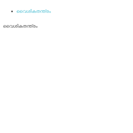
വൈശികതന്ത്രം
വൈശികതന്ത്രം