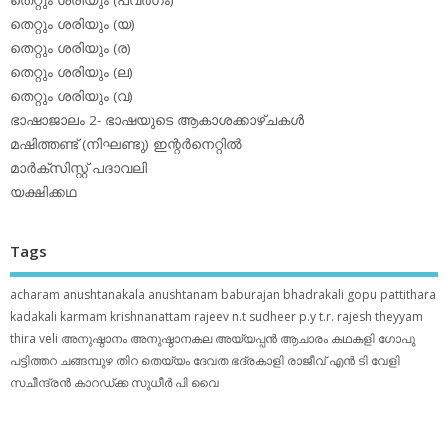
തെറ്റും ശരിയും (യ)
തെറ്റും ശരിയും (ര)
തെറ്റും ശരിയും (ല)
തെറ്റും ശരിയും (വ)
ഭാഷാജാലം 2- ഭാഷയുടെ ആകാശക്കാഴ്ചകള്‍
മഷിത്തണ്ട് (നിഘണ്ടു) ഇന്റര്‍നെറ്റില്‍
മാര്‍ക്‌സിസ്റ്റ് പദാവലി
യക്ഷിക്കഥ
Tags
acharam
anushtanakala
anushtanam
baburajan
bhadrakali
gopu pattithara
kadakali
karmam
krishnanattam
rajeev n.t
sudheer p.y
t.r. rajesh
theyyam
thira
veli
അനുഷ്ഠാനം
അനുഷ്ഠാനകല
അയ്യപ്പന്‍
ആചാരം
കഥകളി
ഗോപു
പട്ടിത്തറ
ചങ്ങമ്പുഴ
തിറ
തെയ്യം
ദേവത
ഭദ്രകാളി
രാജീവ് എൻ ടി
വേളി
സചീന്ദ്രന്‍ കാറഡ്ക്ക
സുധീര്‍ പി വൈ