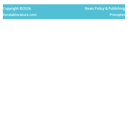
Copyright ©2026.
News Policy & Publishing
Keralaliterature.com
Principles