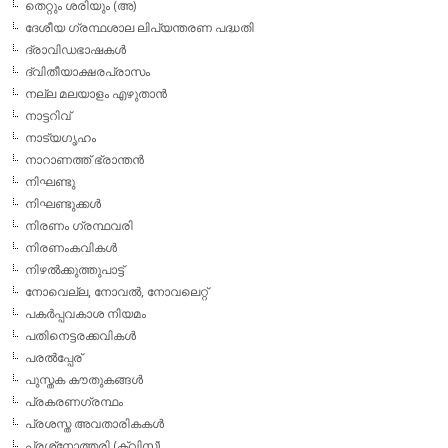
തെറ്റും ശരിയും (അ)
ദേശീയ ഗ്രന്ഥശാല ലിപ്യന്തരണ പദ്ധതി
ദ്രാവിഡഭാഷകള്‍
ദ്വിതീയാക്ഷരപ്രാസം
നല്ല മലയാളം എഴുതാന്‍
നാട്ടറിവ്
നാട്യഗൃഹം
നാറാണത്ത് ഭ്രാന്തന്‍
നിഘണ്ടു
നിഘണ്ടുക്കള്‍
നിരണം ഗ്രന്ഥവരി
നിരണംകവികള്‍
നിഴല്‍ക്കുത്തുപാട്ട്
നോവെല്ല, നോവല്‍, നോവലെറ്റ്
പകര്‍പ്പവകാശ നിയമം
പതിനെട്ടരക്കവികള്‍
പരല്‍പ്പേര്
പുസ്തക കൗതുകങ്ങള്‍
പ്രകരണഗ്രന്ഥം
പ്രശസ്ത അവതാരികകള്‍
പ്രശ്‌നോത്തരി (ക്വിസ്)