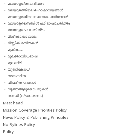
മലയാളഗ്രന്ഥവിവരം
മലയാളത്തിലെ മഹാകാവ്യങ്ങള്‍
മലയാളത്തിലെ സന്ദേശകാവ്യങ്ങള്‍
മലയാളബൈബിള്‍ പരിഭാഷാചരിത്രം
മലയാളഭാഷാചരിത്രം
മിശ്രഭാഷാ വാദം
മിസ്റ്റിക് കവിതകള്‍
മുക്തകം
മൂലദ്രാവിഡഭാഷ
മൂലഭദ്രി
യൂണികോഡ്
വായനദിനം
വിപരീത പദങ്ങള്‍
വൃത്തങ്ങളുടെ പേരുകള്‍
സന്ധി (വ്യാകരണം)
Mast head
Mission Coverage Priorities Policy
News Policy & Publishing Principles
No Bylines Policy
Policy