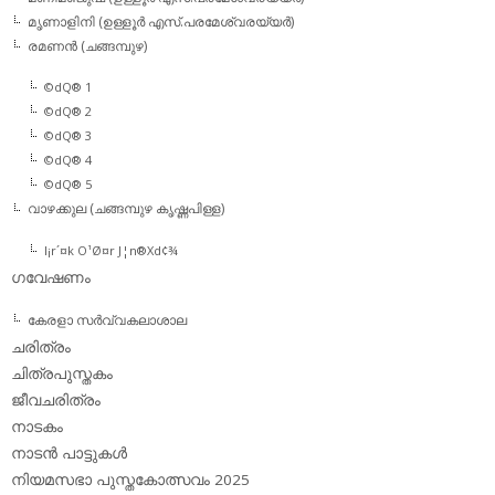
മൃണാളിനി (ഉള്ളൂര്‍ എസ്.പരമേശ്വരയ്യര്‍)
രമണന്‍ (ചങ്ങമ്പുഴ)
©dQ® 1
©dQ® 2
©dQ® 3
©dQ® 4
©dQ® 5
വാഴക്കുല (ചങ്ങമ്പുഴ കൃഷ്ണപിള്ള)
l¡r´¤k O¹Ø¤r J¦n®Xd¢¾
ഗവേഷണം
കേരളാ സര്‍വ്വകലാശാല
ചരിത്രം
ചിത്രപുസ്തകം
ജീവചരിത്രം
നാടകം
നാടന്‍ പാട്ടുകള്‍
നിയമസഭാ പുസ്തകോത്സവം 2025