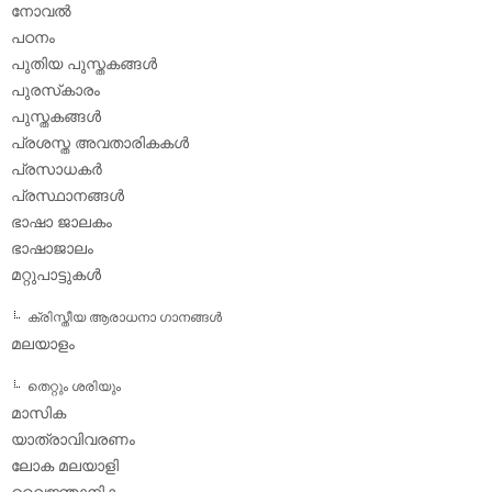
നോവല്‍
പഠനം
പുതിയ പുസ്തകങ്ങള്‍
പുരസ്‌കാരം
പുസ്തകങ്ങള്‍
പ്രശസ്ത അവതാരികകള്‍
പ്രസാധകര്‍
പ്രസ്ഥാനങ്ങള്‍
ഭാഷാ ജാലകം
ഭാഷാജാലം
മറ്റുപാട്ടുകള്‍
ക്രിസ്തീയ ആരാധനാ ഗാനങ്ങള്‍
മലയാളം
തെറ്റും ശരിയും
മാസിക
യാത്രാവിവരണം
ലോക മലയാളി
വൈജ്ഞാനികം