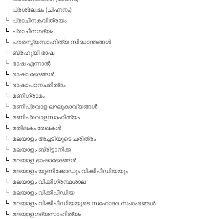
പ്രശ്ലേഷം (ചിഹ്നനം)
പ്രാചീനകവിത്രയം
പ്രാചീനഗദ്യം
പൗരസ്ത്യസാഹിത്യ സിദ്ധാന്തങ്ങള്‍
ബ്രഹൂയി ഭാഷ
ഭാഷ എന്നാല്‍
ഭാഷാ ഭേദങ്ങള്‍
ഭാഷാപഠനചരിത്രം
മണിഗ്രാമം
മണിപ്രവാള ലഘുകാവ്യങ്ങള്‍
മണിപ്രവാളസാഹിത്യം
മതിലകം രേഖകള്‍
മലയാളം അച്ചടിയുടെ ചരിത്രം
മലയാളം ബ്രിട്ടാനിക്ക
മലയാള ഭാഷാഭേദങ്ങള്‍
മലയാളം യൂണിക്കോഡും വിക്കീപീഡിയയും
മലയാളം വിക്കിഗ്രന്ഥശാല
മലയാളം വിക്കിപീഡിയ
മലയാളം വിക്കീപീഡിയയുടെ സഹോദര സംരംഭങ്ങള്‍
മലയാളഗദ്യസാഹിത്യം