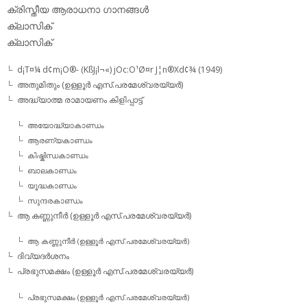
ക്രിസ്തീയ ആരാധനാ ഗാനങ്ങള്‍
ക്ലാസിക്‌
ക്ലാസിക്
d¡T¤¼ d¢m¡O®- (KßJ¡l¬«) jOc:O¹Ø¤r J¦n®Xd¢¾ (1949)
അതുമിതും (ഉള്ളൂര്‍ എസ്.പരമേശ്വരയ്യര്‍)
അദ്ധ്യാത്മ രാമായണം കിളിപ്പാട്ട്‌
അയോദ്ധ്യാകാണ്ഡം
ആരണ്യകാണ്ഡം
കിഷ്കിന്ധകാണ്ഡം
ബാലകാണ്ഡം
യൂദ്ധകാണ്ഡം
സുന്ദരകാണ്ഡം
ആ കണ്ണുനീര്‍ (ഉള്ളൂര്‍ എസ്.പരമേശ്വരയ്യര്‍)
ആ കണ്ണുനീര്‍ (ഉള്ളൂര്‍ എസ്.പരമേശ്വരയ്യര്‍)
ദിവ്യദര്‍ശനം
പ്രഭുസമക്ഷം (ഉള്ളൂര്‍ എസ്.പരമേശ്വരയ്യര്‍)
പ്രഭുസമക്ഷം (ഉള്ളൂര്‍ എസ്.പരമേശ്വരയ്യര്‍)