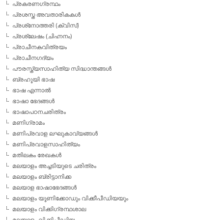
പ്രകരണഗ്രന്ഥം
പ്രശസ്ത അവതാരികകള്‍
പ്രശ്‌നോത്തരി (ക്വിസ്)
പ്രശ്ലേഷം (ചിഹ്നനം)
പ്രാചീനകവിത്രയം
പ്രാചീനഗദ്യം
പൗരസ്ത്യസാഹിത്യ സിദ്ധാന്തങ്ങള്‍
ബ്രഹൂയി ഭാഷ
ഭാഷ എന്നാല്‍
ഭാഷാ ഭേദങ്ങള്‍
ഭാഷാപഠനചരിത്രം
മണിഗ്രാമം
മണിപ്രവാള ലഘുകാവ്യങ്ങള്‍
മണിപ്രവാളസാഹിത്യം
മതിലകം രേഖകള്‍
മലയാളം അച്ചടിയുടെ ചരിത്രം
മലയാളം ബ്രിട്ടാനിക്ക
മലയാള ഭാഷാഭേദങ്ങള്‍
മലയാളം യൂണിക്കോഡും വിക്കീപീഡിയയും
മലയാളം വിക്കിഗ്രന്ഥശാല
മലയാളം വിക്കിപീഡിയ