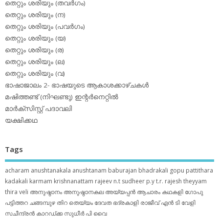
തെറ്റും ശരിയും (തവര്‍ഗം)
തെറ്റും ശരിയും (ന)
തെറ്റും ശരിയും (പവര്‍ഗം)
തെറ്റും ശരിയും (യ)
തെറ്റും ശരിയും (ര)
തെറ്റും ശരിയും (ല)
തെറ്റും ശരിയും (വ)
ഭാഷാജാലം 2- ഭാഷയുടെ ആകാശക്കാഴ്ചകള്‍
മഷിത്തണ്ട് (നിഘണ്ടു) ഇന്റര്‍നെറ്റില്‍
മാര്‍ക്‌സിസ്റ്റ് പദാവലി
യക്ഷിക്കഥ
Tags
acharam
anushtanakala
anushtanam
baburajan
bhadrakali
gopu pattithara
kadakali
karmam
krishnanattam
rajeev n.t
sudheer p.y
t.r. rajesh
theyyam
thira
veli
അനുഷ്ഠാനം
അനുഷ്ഠാനകല
അയ്യപ്പന്‍
ആചാരം
കഥകളി
ഗോപു
പട്ടിത്തറ
ചങ്ങമ്പുഴ
തിറ
തെയ്യം
ദേവത
ഭദ്രകാളി
രാജീവ് എൻ ടി
വേളി
സചീന്ദ്രന്‍ കാറഡ്ക്ക
സുധീര്‍ പി വൈ