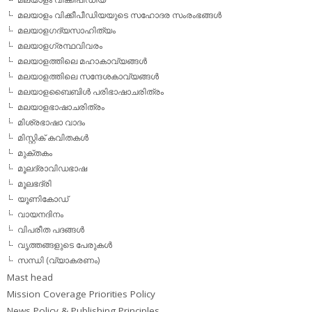
മലയാളം വിക്കീപീഡിയയുടെ സഹോദര സംരംഭങ്ങള്‍
മലയാളഗദ്യസാഹിത്യം
മലയാളഗ്രന്ഥവിവരം
മലയാളത്തിലെ മഹാകാവ്യങ്ങള്‍
മലയാളത്തിലെ സന്ദേശകാവ്യങ്ങള്‍
മലയാളബൈബിള്‍ പരിഭാഷാചരിത്രം
മലയാളഭാഷാചരിത്രം
മിശ്രഭാഷാ വാദം
മിസ്റ്റിക് കവിതകള്‍
മുക്തകം
മൂലദ്രാവിഡഭാഷ
മൂലഭദ്രി
യൂണികോഡ്
വായനദിനം
വിപരീത പദങ്ങള്‍
വൃത്തങ്ങളുടെ പേരുകള്‍
സന്ധി (വ്യാകരണം)
Mast head
Mission Coverage Priorities Policy
News Policy & Publishing Principles