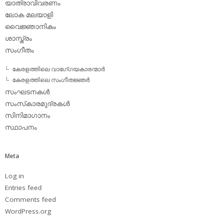
യാത്രാവിവരണം
ലോക മലയാളി
വൈജ്ഞാനികം
ശാസ്ത്രം
സംഗീതം
കേരളത്തിലെ വാഗേ്ഗയകാരന്മാര്‍
കേരളത്തിലെ സംഗീതജ്ഞര്‍
സംഘടനകള്‍
സംസ്‌കാരമുദ്രകള്‍
സിനിമാഗാനം
സ്ഥാപനം
Meta
Log in
Entries feed
Comments feed
WordPress.org