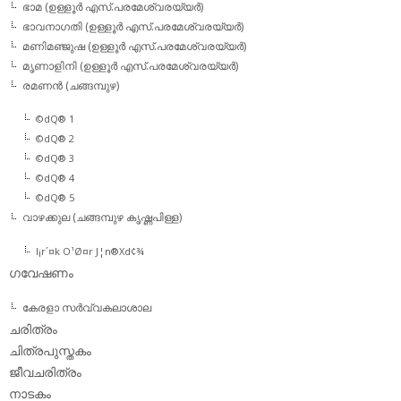
ഭാമ (ഉള്ളൂര്‍ എസ്.പരമേശ്വരയ്യര്‍)
ഭാവനാഗതി (ഉള്ളൂര്‍ എസ്.പരമേശ്വരയ്യര്‍)
മണിമഞ്ജുഷ (ഉള്ളൂര്‍ എസ്.പരമേശ്വരയ്യര്‍)
മൃണാളിനി (ഉള്ളൂര്‍ എസ്.പരമേശ്വരയ്യര്‍)
രമണന്‍ (ചങ്ങമ്പുഴ)
©dQ® 1
©dQ® 2
©dQ® 3
©dQ® 4
©dQ® 5
വാഴക്കുല (ചങ്ങമ്പുഴ കൃഷ്ണപിള്ള)
l¡r´¤k O¹Ø¤r J¦n®Xd¢¾
ഗവേഷണം
കേരളാ സര്‍വ്വകലാശാല
ചരിത്രം
ചിത്രപുസ്തകം
ജീവചരിത്രം
നാടകം