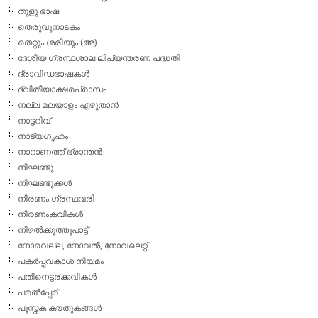
തുളു ഭാഷ
തെരുവുനാടകം
തെറ്റും ശരിയും (അ)
ദേശീയ ഗ്രന്ഥശാല ലിപ്യന്തരണ പദ്ധതി
ദ്രാവിഡഭാഷകള്‍
ദ്വിതീയാക്ഷരപ്രാസം
നല്ല മലയാളം എഴുതാന്‍
നാട്ടറിവ്
നാട്യഗൃഹം
നാറാണത്ത് ഭ്രാന്തന്‍
നിഘണ്ടു
നിഘണ്ടുക്കള്‍
നിരണം ഗ്രന്ഥവരി
നിരണംകവികള്‍
നിഴല്‍ക്കുത്തുപാട്ട്
നോവെല്ല, നോവല്‍, നോവലെറ്റ്
പകര്‍പ്പവകാശ നിയമം
പതിനെട്ടരക്കവികള്‍
പരല്‍പ്പേര്
പുസ്തക കൗതുകങ്ങള്‍