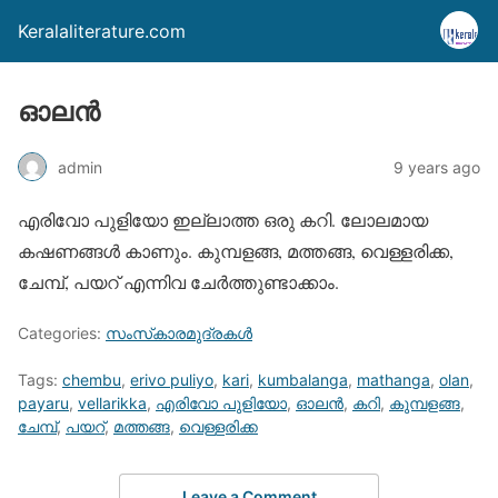
Keralaliterature.com
ഓലന്‍
admin
9 years ago
എരിവോ പുളിയോ ഇല്ലാത്ത ഒരു കറി. ലോലമായ
കഷണങ്ങള്‍ കാണും. കുമ്പളങ്ങ, മത്തങ്ങ, വെള്ളരിക്ക,
ചേമ്പ്, പയറ് എന്നിവ ചേര്‍ത്തുണ്ടാക്കാം.
Categories:
സംസ്‌കാരമുദ്രകള്‍
Tags:
chembu
,
erivo puliyo
,
kari
,
kumbalanga
,
mathanga
,
olan
,
payaru
,
vellarikka
,
എരിവോ പുളിയോ
,
ഓലന്‍
,
കറി
,
കുമ്പളങ്ങ
,
ചേമ്പ്
,
പയറ്
,
മത്തങ്ങ
,
വെള്ളരിക്ക
Leave a Comment