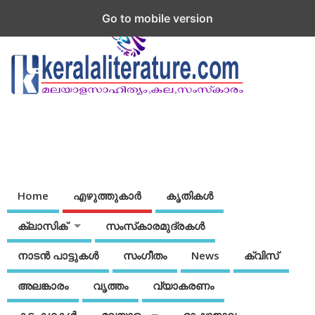
Go to mobile version
Home
എഴുത്തുകാര്‍
കൃതികൾ
ക്ലാസിക്
സംസ്‌കാരമുദ്രകള്‍
നാടന്‍ പാട്ടുകള്‍
സംഗീതം
News
ക്വിസ്
അലങ്കാരം
വൃത്തം
വ്യാകരണം