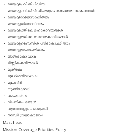
മലയാളം വിക്കിപീഡിയ
മലയാളം വിക്കീപീഡിയയുടെ സഹോദര സംരംഭങ്ങള്‍
മലയാളഗദ്യസാഹിത്യം
മലയാളഗ്രന്ഥവിവരം
മലയാളത്തിലെ മഹാകാവ്യങ്ങള്‍
മലയാളത്തിലെ സന്ദേശകാവ്യങ്ങള്‍
മലയാളബൈബിള്‍ പരിഭാഷാചരിത്രം
മലയാളഭാഷാചരിത്രം
മിശ്രഭാഷാ വാദം
മിസ്റ്റിക് കവിതകള്‍
മുക്തകം
മൂലദ്രാവിഡഭാഷ
മൂലഭദ്രി
യൂണികോഡ്
വായനദിനം
വിപരീത പദങ്ങള്‍
വൃത്തങ്ങളുടെ പേരുകള്‍
സന്ധി (വ്യാകരണം)
Mast head
Mission Coverage Priorities Policy