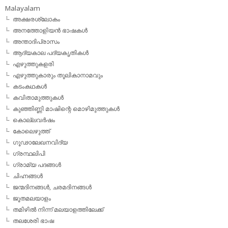
Malayalam
അക്ഷരശ്ലോകം
അനത്തോളിയന്‍ ഭാഷകള്‍
അന്താദിപ്രാസം
ആദ്യകാല പദ്യകൃതികള്‍
എഴുത്തുകളരി
എഴുത്തുകാരും തൂലികാനാമവും
കടംകഥകള്‍
കവിതാമുത്തുകള്‍
കുഞ്ഞിണ്ണി മാഷിന്റെ മൊഴിമുത്തുകള്‍
കൊല്ലവര്‍ഷം
കോലെഴുത്ത്
ഗൂഢാലേഖനവിദ്യ
ഗ്രന്ഥലിപി
ഗ്രാമ്യ പദങ്ങള്‍
ചിഹ്നങ്ങള്‍
ജന്മദിനങ്ങള്‍, ചരമദിനങ്ങള്‍
ജൂതമലയാളം
തമിഴില്‍ നിന്ന് മലയാളത്തിലേക്ക്
തലശേരി ഭാഷ