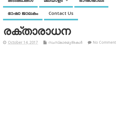
കടംകഥകള്‍
മലയാളം
ഭാഷാജാലം
ഭാഷാ ജാലകം
Contact Us
രക്താരാധന
October 14, 2017
സംസ്‌കാരമുദ്രകള്‍
No Comment