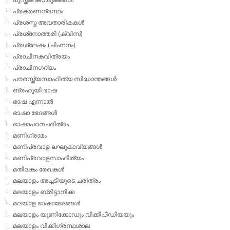
പ്രകരണഗ്രന്ഥം
പ്രശസ്ത അവതാരികകള്‍
പ്രശ്‌നോത്തരി (ക്വിസ്)
പ്രശ്ലേഷം (ചിഹ്നനം)
പ്രാചീനകവിത്രയം
പ്രാചീനഗദ്യം
പൗരസ്ത്യസാഹിത്യ സിദ്ധാന്തങ്ങള്‍
ബ്രഹൂയി ഭാഷ
ഭാഷ എന്നാല്‍
ഭാഷാ ഭേദങ്ങള്‍
ഭാഷാപഠനചരിത്രം
മണിഗ്രാമം
മണിപ്രവാള ലഘുകാവ്യങ്ങള്‍
മണിപ്രവാളസാഹിത്യം
മതിലകം രേഖകള്‍
മലയാളം അച്ചടിയുടെ ചരിത്രം
മലയാളം ബ്രിട്ടാനിക്ക
മലയാള ഭാഷാഭേദങ്ങള്‍
മലയാളം യൂണിക്കോഡും വിക്കീപീഡിയയും
മലയാളം വിക്കിഗ്രന്ഥശാല