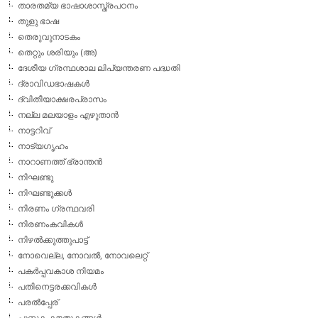
താരതമ്യ ഭാഷാശാസ്ത്രപഠനം
തുളു ഭാഷ
തെരുവുനാടകം
തെറ്റും ശരിയും (അ)
ദേശീയ ഗ്രന്ഥശാല ലിപ്യന്തരണ പദ്ധതി
ദ്രാവിഡഭാഷകള്‍
ദ്വിതീയാക്ഷരപ്രാസം
നല്ല മലയാളം എഴുതാന്‍
നാട്ടറിവ്
നാട്യഗൃഹം
നാറാണത്ത് ഭ്രാന്തന്‍
നിഘണ്ടു
നിഘണ്ടുക്കള്‍
നിരണം ഗ്രന്ഥവരി
നിരണംകവികള്‍
നിഴല്‍ക്കുത്തുപാട്ട്
നോവെല്ല, നോവല്‍, നോവലെറ്റ്
പകര്‍പ്പവകാശ നിയമം
പതിനെട്ടരക്കവികള്‍
പരല്‍പ്പേര്
പുസ്തക കൗതുകങ്ങള്‍