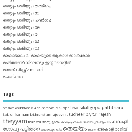
തെറ്റും ശരിയും (തവര്‍ഗം)
തെറ്റും ശരിയും (ന)
തെറ്റും ശരിയും (പവര്‍ഗം)
തെറ്റും ശരിയും (യ)
തെറ്റും ശരിയും (ര)
തെറ്റും ശരിയും (ല)
തെറ്റും ശരിയും (വ)
ഭാഷാജാലം 2- ഭാഷയുടെ ആകാശക്കാഴ്ചകള്‍
മഷിത്തണ്ട് (നിഘണ്ടു) ഇന്റര്‍നെറ്റില്‍
മാര്‍ക്‌സിസ്റ്റ് പദാവലി
യക്ഷിക്കഥ
Tags
gopu pattithara
bhadrakali
acharam
anushtanakala
anushtanam
baburajan
sudheer p.y
t.r. rajesh
karmam
rajeev n.t
kadakali
krishnanattam
theyyam
കഥകളി
thira
അനുഷ്ഠാനം
veli
അനുഷ്ഠാനകല
അയ്യപ്പന്‍
ആചാരം
തെയ്യം
ഗോപു പട്ടിത്തറ
ഭദ്രകാളി
രാജീവ്
ചങ്ങമ്പുഴ
തിറ
ദേവത