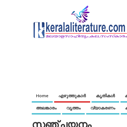
Home
എഴുത്തുകാര്‍
കൃതികൾ
അലങ്കാരം
വൃത്തം
വ്യാകരണം
സഞ്ചയനം