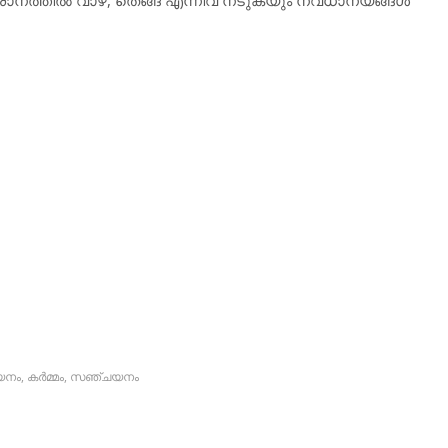
യനം
,
കര്‍മ്മം
,
സഞ്ചയനം