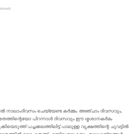
mment
 നാലാംദിവസം ചെയ്യേണ്ട കര്‍മ്മം. അഞ്ചാം ദിവസവും,
േതത്തിന്റെയോ പിറന്നാള്‍ ദിവസവും ഈ ശ്മശാനകര്‍മം
ടുത്ത് പച്ചക്കലത്തിലിട്ട് പാലുള്ള വൃക്ഷത്തിന്റെ ചുവട്ടില്‍
. ശ്മശാനത്തില്‍ വാഴ, തെങ്ങ് എന്നിവ നടുകയും നവധാന്യങ്ങള്‍