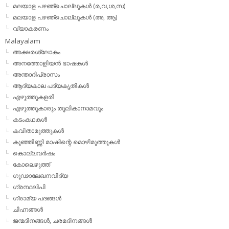
മലയാള പഴഞ്ചൊല്ലുകള്‍ (ര,വ,ശ,സ)
മലയാള പഴഞ്ചൊല്ലുകൾ (അ, ആ)
വ്യാകരണം
Malayalam
അക്ഷരശ്ലോകം
അനത്തോളിയന്‍ ഭാഷകള്‍
അന്താദിപ്രാസം
ആദ്യകാല പദ്യകൃതികള്‍
എഴുത്തുകളരി
എഴുത്തുകാരും തൂലികാനാമവും
കടംകഥകള്‍
കവിതാമുത്തുകള്‍
കുഞ്ഞിണ്ണി മാഷിന്റെ മൊഴിമുത്തുകള്‍
കൊല്ലവര്‍ഷം
കോലെഴുത്ത്
ഗൂഢാലേഖനവിദ്യ
ഗ്രന്ഥലിപി
ഗ്രാമ്യ പദങ്ങള്‍
ചിഹ്നങ്ങള്‍
ജന്മദിനങ്ങള്‍, ചരമദിനങ്ങള്‍