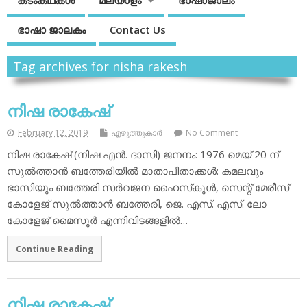
കടംകഥകള്‍
മലയാളം
ഭാഷാജാലം
ഭാഷാ ജാലകം
Contact Us
Tag archives for nisha rakesh
നിഷ രാകേഷ്
February 12, 2019
എഴുത്തുകാര്‍
No Comment
നിഷ രാകേഷ് (നിഷ എന്‍. ദാസി) ജനനം: 1976 മെയ് 20 ന്
സുല്‍ത്താന്‍ ബത്തേരിയില്‍ മാതാപിതാക്കള്‍: കമലവും
ഭാസിയും ബത്തേരി സര്‍വജന ഹൈസ്‌കൂള്‍, സെന്റ് മേരീസ്
കോളേജ് സുല്‍ത്താന്‍ ബത്തേരി, ജെ. എസ്. എസ്. ലോ
കോളേജ് മൈസൂര്‍ എന്നിവിടങ്ങളില്‍…
Continue Reading
നിഷ രാകേഷ്