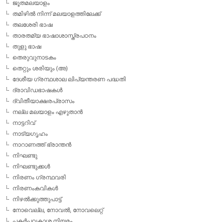
ജൂതമലയാളം
തമിഴില്‍ നിന്ന് മലയാളത്തിലേക്ക്
തലശേരി ഭാഷ
താരതമ്യ ഭാഷാശാസ്ത്രപഠനം
തുളു ഭാഷ
തെരുവുനാടകം
തെറ്റും ശരിയും (അ)
ദേശീയ ഗ്രന്ഥശാല ലിപ്യന്തരണ പദ്ധതി
ദ്രാവിഡഭാഷകള്‍
ദ്വിതീയാക്ഷരപ്രാസം
നല്ല മലയാളം എഴുതാന്‍
നാട്ടറിവ്
നാട്യഗൃഹം
നാറാണത്ത് ഭ്രാന്തന്‍
നിഘണ്ടു
നിഘണ്ടുക്കള്‍
നിരണം ഗ്രന്ഥവരി
നിരണംകവികള്‍
നിഴല്‍ക്കുത്തുപാട്ട്
നോവെല്ല, നോവല്‍, നോവലെറ്റ്
പകര്‍പ്പവകാശ നിയമം