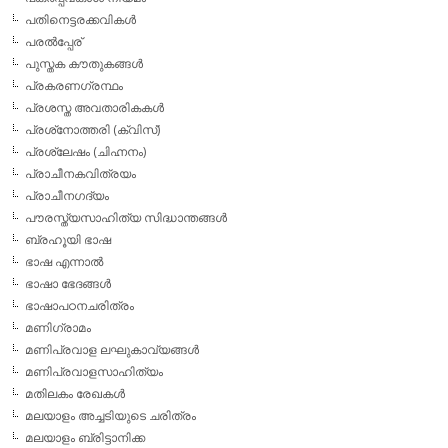
പതിനെട്ടരക്കവികള്‍
പരല്‍പ്പേര്
പുസ്തക കൗതുകങ്ങള്‍
പ്രകരണഗ്രന്ഥം
പ്രശസ്ത അവതാരികകള്‍
പ്രശ്‌നോത്തരി (ക്വിസ്)
പ്രശ്ലേഷം (ചിഹ്നനം)
പ്രാചീനകവിത്രയം
പ്രാചീനഗദ്യം
പൗരസ്ത്യസാഹിത്യ സിദ്ധാന്തങ്ങള്‍
ബ്രഹൂയി ഭാഷ
ഭാഷ എന്നാല്‍
ഭാഷാ ഭേദങ്ങള്‍
ഭാഷാപഠനചരിത്രം
മണിഗ്രാമം
മണിപ്രവാള ലഘുകാവ്യങ്ങള്‍
മണിപ്രവാളസാഹിത്യം
മതിലകം രേഖകള്‍
മലയാളം അച്ചടിയുടെ ചരിത്രം
മലയാളം ബ്രിട്ടാനിക്ക