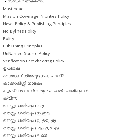
സന്ധി (വ്യാകരണം)
Mast head
Mission Coverage Priorities Policy
News Policy & Publishing Principles
No Bylines Policy
Policy
Publishing Principles
UnNamed Source Policy
Verification Fact-checking Policy
ഉപഭാഷ
എന്താണ് ശ്രേഷ്ഠഭാഷാ പദവി?
കാക്കാരിശ്ശി നാടകം
കുഞ്ചന്‍ നമ്പ്യാരുടെപഴഞ്ചൊല്ലുകള്‍
ക്വിസ്
തെറ്റും ശരിയും (ആ)
തെറ്റും ശരിയും (ഇ,ഈ)
തെറ്റും ശരിയും (ഉ, ഊ, ഋ)
തെറ്റും ശരിയും (എ,ഏ,ഐ)
തെറ്റും ശരിയും (ഒ,ഓ)