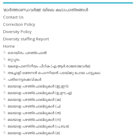
‘മാര്‍ത്താണ്ഡവര്‍മ്മ’ യിലെ കഥാപാത്രങ്ങള്‍
Contact Us
Correction Policy
Diversity Policy
Diversity staffing Report
Home
ഒരായിരം പഴഞ്ചൊല്‍
ഒറ്റപ്പദം
കേരളപാണിനീയം പീഠിക (എ.ആര്‍.രാജരാജവര്‍മ)
തച്ചോളി ഒതേനൻ പൊന്നിയൻ പടയ്‌ക്കു പോയ പാട്ടുകഥ
പതിനെട്ടരക്കവികള്‍
മലയാള പഴഞ്ചൊല്ലുകള്‍ (ഇ,ഈ)
മലയാള പഴഞ്ചൊല്ലുകള്‍ (ഉ,ഊ,എ)
മലയാള പഴഞ്ചൊല്ലുകള്‍ (ക)
മലയാള പഴഞ്ചൊല്ലുകള്‍ (ച)
മലയാള പഴഞ്ചൊല്ലുകള്‍ (ത)
മലയാള പഴഞ്ചൊല്ലുകള്‍ (ന)
മലയാള പഴഞ്ചൊല്ലുകള്‍ (പ,ബ,ഭ)
മലയാള പഴഞ്ചൊല്ലുകള്‍ (മ)