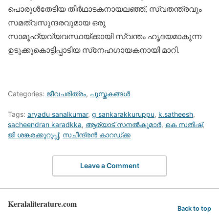
പൊരുള്‍തേടിയ തീര്‍ഥാടകനായലഞ്ഞ്, സ്വതന്ത്രവും
സമത്വസുന്ദരവുമായ ഒരു
സാമൂഹ്യവ്യവസ്ഥയ്ക്കായി സ്വന്തം ഹൃദയമാകുന്ന
ഉടുക്കുകൊട്ടിപ്പാടിയ സ്‌നേഹഗായകനായി മാറി.
Categories:
ജീവചരിത്രം
,
പുസ്തകങ്ങള്‍
Tags:
aryadu sanalkumar
,
g sankarakkuruppu
,
k.satheesh
,
sacheendran karadkka
,
ആര്യാട് സനല്‍കുമാര്‍
,
കെ സതീഷ്
,
ജി ശങ്കരക്കുറുപ്പ്
,
സചീന്ദ്രന്‍ കാറഡ്ക്ക
Leave a Comment
Keralaliterature.com
Back to top