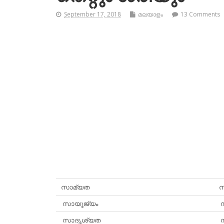
September 17, 2018
മലയാളം
13 Comments
സാമ്യത
സ
സായൂജ്യം
സ
സാദൃശ്യത
സ