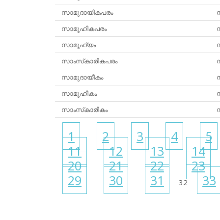
സാമുദായികപരം
സ
സാമൂഹികപരം
സ
സാമൂഹ്യം
സ
സാംസ്‌കാരികപരം
സ
സാമുദായീകം
സ
സാമൂഹീകം
സ
സാംസ്‌കാരീകം
സ
1
2
3
4
5
11
12
13
14
20
21
22
23
29
30
31
33
32