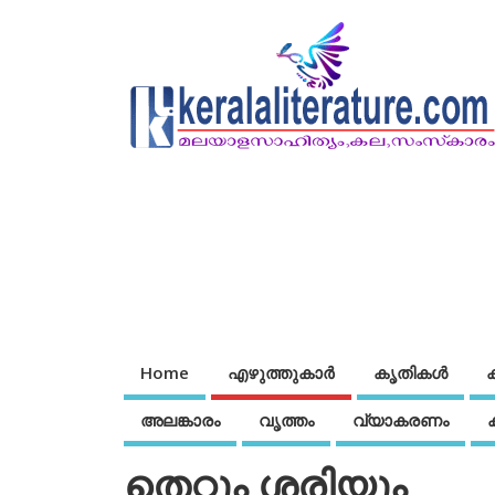
Home
എഴുത്തുകാര്‍
കൃതികൾ
അലങ്കാരം
വൃത്തം
വ്യാകരണം
തെറ്റും ശരിയും