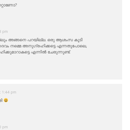
െറ്റാണോ?
03 pm
്ങളിലും അങ്ങനെ പറയില്ല. ഒരു ആശംസ കൂടി
്. ദൈവം നമ്മെ അനുഗ്രഹിക്കട്ടെ എന്നതുപോലെ,
്കുമാറാകട്ടെ എന്നില്‍ ചേരുന്നുണ്ട്.
t 1:44 pm
രി
00 pm