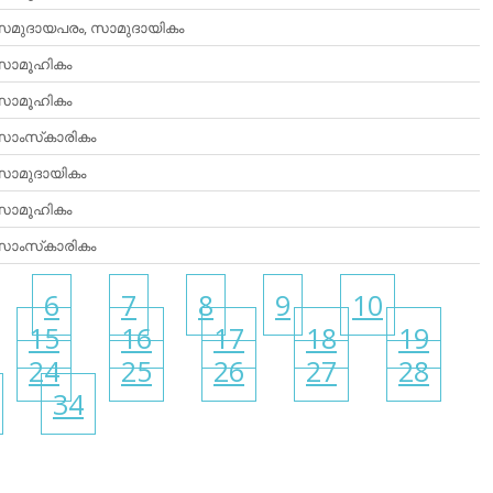
മുദായപരം, സാമുദായികം
ാമൂഹികം
ാമൂഹികം
ാംസ്‌കാരികം
ാമുദായികം
ാമൂഹികം
ാംസ്‌കാരികം
6
7
8
9
10
15
16
17
18
19
24
25
26
27
28
34