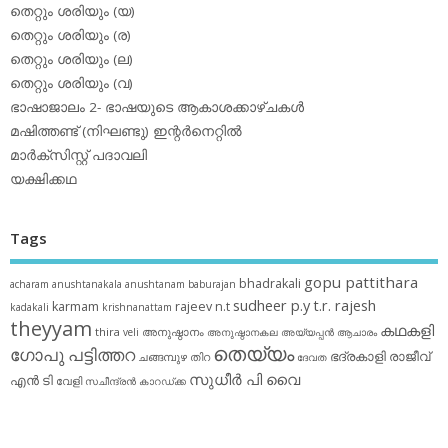
തെറ്റും ശരിയും (യ)
തെറ്റും ശരിയും (ര)
തെറ്റും ശരിയും (ല)
തെറ്റും ശരിയും (വ)
ഭാഷാജാലം 2- ഭാഷയുടെ ആകാശക്കാഴ്ചകള്‍
മഷിത്തണ്ട് (നിഘണ്ടു) ഇന്റര്‍നെറ്റില്‍
മാര്‍ക്‌സിസ്റ്റ് പദാവലി
യക്ഷിക്കഥ
Tags
gopu pattithara
bhadrakali
acharam
anushtanakala
anushtanam
baburajan
sudheer p.y
t.r. rajesh
karmam
rajeev n.t
kadakali
krishnanattam
theyyam
കഥകളി
thira
അനുഷ്ഠാനം
veli
അനുഷ്ഠാനകല
അയ്യപ്പന്‍
ആചാരം
തെയ്യം
ഗോപു പട്ടിത്തറ
ഭദ്രകാളി
രാജീവ്
ചങ്ങമ്പുഴ
തിറ
ദേവത
സുധീര്‍ പി വൈ
എൻ ടി
വേളി
സചീന്ദ്രന്‍ കാറഡ്ക്ക