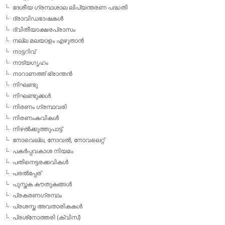
ദേശീയ ഗ്രന്ഥശാല ലിപ്യന്തരണ പദ്ധതി
ദ്രാവിഡഭാഷകള്‍
ദ്വിതീയാക്ഷരപ്രാസം
നല്ല മലയാളം എഴുതാന്‍
നാട്ടറിവ്
നാട്യഗൃഹം
നാറാണത്ത് ഭ്രാന്തന്‍
നിഘണ്ടു
നിഘണ്ടുക്കള്‍
നിരണം ഗ്രന്ഥവരി
നിരണംകവികള്‍
നിഴല്‍ക്കുത്തുപാട്ട്
നോവെല്ല, നോവല്‍, നോവലെറ്റ്
പകര്‍പ്പവകാശ നിയമം
പതിനെട്ടരക്കവികള്‍
പരല്‍പ്പേര്
പുസ്തക കൗതുകങ്ങള്‍
പ്രകരണഗ്രന്ഥം
പ്രശസ്ത അവതാരികകള്‍
പ്രശ്‌നോത്തരി (ക്വിസ്)