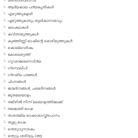
അന്താദിപ്രാസം
ആദ്യകാല പദ്യകൃതികള്‍
എഴുത്തുകളരി
എഴുത്തുകാരും തൂലികാനാമവും
കടംകഥകള്‍
കവിതാമുത്തുകള്‍
കുഞ്ഞിണ്ണി മാഷിന്റെ മൊഴിമുത്തുകള്‍
കൊല്ലവര്‍ഷം
കോലെഴുത്ത്
ഗൂഢാലേഖനവിദ്യ
ഗ്രന്ഥലിപി
ഗ്രാമ്യ പദങ്ങള്‍
ചിഹ്നങ്ങള്‍
ജന്മദിനങ്ങള്‍, ചരമദിനങ്ങള്‍
ജൂതമലയാളം
തമിഴില്‍ നിന്ന് മലയാളത്തിലേക്ക്
തലശേരി ഭാഷ
താരതമ്യ ഭാഷാശാസ്ത്രപഠനം
തുളു ഭാഷ
തെരുവുനാടകം
തെറ്റും ശരിയും (അ)