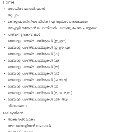
Home
ഒരായിരം പഴഞ്ചൊല്‍
ഒറ്റപ്പദം
കേരളപാണിനീയം പീഠിക (എ.ആര്‍.രാജരാജവര്‍മ)
തച്ചോളി ഒതേനൻ പൊന്നിയൻ പടയ്‌ക്കു പോയ പാട്ടുകഥ
പതിനെട്ടരക്കവികള്‍
മലയാള പഴഞ്ചൊല്ലുകള്‍ (ഇ,ഈ)
മലയാള പഴഞ്ചൊല്ലുകള്‍ (ഉ,ഊ,എ)
മലയാള പഴഞ്ചൊല്ലുകള്‍ (ക)
മലയാള പഴഞ്ചൊല്ലുകള്‍ (ച)
മലയാള പഴഞ്ചൊല്ലുകള്‍ (ത)
മലയാള പഴഞ്ചൊല്ലുകള്‍ (ന)
മലയാള പഴഞ്ചൊല്ലുകള്‍ (പ,ബ,ഭ)
മലയാള പഴഞ്ചൊല്ലുകള്‍ (മ)
മലയാള പഴഞ്ചൊല്ലുകള്‍ (ര,വ,ശ,സ)
മലയാള പഴഞ്ചൊല്ലുകൾ (അ, ആ)
വ്യാകരണം
Malayalam
അക്ഷരശ്ലോകം
അനത്തോളിയന്‍ ഭാഷകള്‍