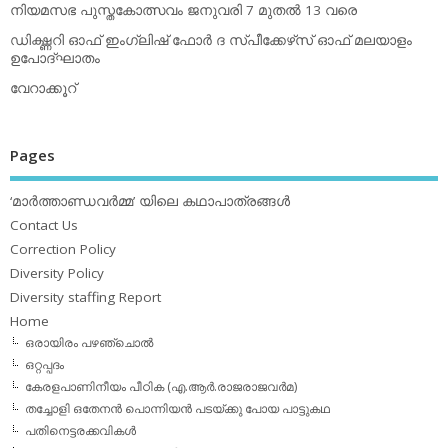
നിയമസഭ പുസ്തകോത്സവം ജനുവരി 7 മുതല്‍ 13 വരെ
ഡിക്ഷ്ണറി ഓഫ് ഇംഗ്ലിഷ് ഫോര്‍ ദ സ്പീക്കേഴ്‌സ് ഓഫ് മലയാളം
ഉപോദ്ഘാതം
വേറാക്കൂറ്
Pages
‘മാര്‍ത്താണ്ഡവര്‍മ്മ’ യിലെ കഥാപാത്രങ്ങള്‍
Contact Us
Correction Policy
Diversity Policy
Diversity staffing Report
Home
ഒരായിരം പഴഞ്ചൊല്‍
ഒറ്റപ്പദം
കേരളപാണിനീയം പീഠിക (എ.ആര്‍.രാജരാജവര്‍മ)
തച്ചോളി ഒതേനൻ പൊന്നിയൻ പടയ്‌ക്കു പോയ പാട്ടുകഥ
പതിനെട്ടരക്കവികള്‍