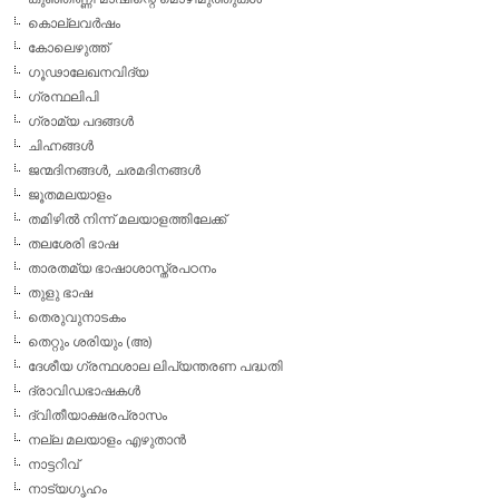
കൊല്ലവര്‍ഷം
കോലെഴുത്ത്
ഗൂഢാലേഖനവിദ്യ
ഗ്രന്ഥലിപി
ഗ്രാമ്യ പദങ്ങള്‍
ചിഹ്നങ്ങള്‍
ജന്മദിനങ്ങള്‍, ചരമദിനങ്ങള്‍
ജൂതമലയാളം
തമിഴില്‍ നിന്ന് മലയാളത്തിലേക്ക്
തലശേരി ഭാഷ
താരതമ്യ ഭാഷാശാസ്ത്രപഠനം
തുളു ഭാഷ
തെരുവുനാടകം
തെറ്റും ശരിയും (അ)
ദേശീയ ഗ്രന്ഥശാല ലിപ്യന്തരണ പദ്ധതി
ദ്രാവിഡഭാഷകള്‍
ദ്വിതീയാക്ഷരപ്രാസം
നല്ല മലയാളം എഴുതാന്‍
നാട്ടറിവ്
നാട്യഗൃഹം