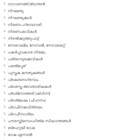
നാറാണത്ത് ഭ്രാന്തന്‍
നിഘണ്ടു
നിഘണ്ടുക്കള്‍
നിരണം ഗ്രന്ഥവരി
നിരണംകവികള്‍
നിഴല്‍ക്കുത്തുപാട്ട്
നോവെല്ല, നോവല്‍, നോവലെറ്റ്
പകര്‍പ്പവകാശ നിയമം
പതിനെട്ടരക്കവികള്‍
പരല്‍പ്പേര്
പുസ്തക കൗതുകങ്ങള്‍
പ്രകരണഗ്രന്ഥം
പ്രശസ്ത അവതാരികകള്‍
പ്രശ്‌നോത്തരി (ക്വിസ്)
പ്രശ്ലേഷം (ചിഹ്നനം)
പ്രാചീനകവിത്രയം
പ്രാചീനഗദ്യം
പൗരസ്ത്യസാഹിത്യ സിദ്ധാന്തങ്ങള്‍
ബ്രഹൂയി ഭാഷ
ഭാഷ എന്നാല്‍