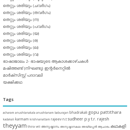
തെറ്റും ശരിയും (ചവര്‍ഗം)
തെറ്റും ശരിയും (തവര്‍ഗം)
തെറ്റും ശരിയും (ന)
തെറ്റും ശരിയും (പവര്‍ഗം)
തെറ്റും ശരിയും (യ)
തെറ്റും ശരിയും (ര)
തെറ്റും ശരിയും (ല)
തെറ്റും ശരിയും (വ)
ഭാഷാജാലം 2- ഭാഷയുടെ ആകാശക്കാഴ്ചകള്‍
മഷിത്തണ്ട് (നിഘണ്ടു) ഇന്റര്‍നെറ്റില്‍
മാര്‍ക്‌സിസ്റ്റ് പദാവലി
യക്ഷിക്കഥ
Tags
gopu pattithara
bhadrakali
acharam
anushtanakala
anushtanam
baburajan
sudheer p.y
t.r. rajesh
karmam
rajeev n.t
kadakali
krishnanattam
theyyam
കഥകളി
thira
അനുഷ്ഠാനം
veli
അനുഷ്ഠാനകല
അയ്യപ്പന്‍
ആചാരം