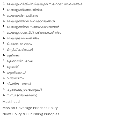
മലയാളം വിക്കീപീഡിയയുടെ സഹോദര സംരംഭങ്ങള്‍
മലയാളഗദ്യസാഹിത്യം
മലയാളഗ്രന്ഥവിവരം
മലയാളത്തിലെ മഹാകാവ്യങ്ങള്‍
മലയാളത്തിലെ സന്ദേശകാവ്യങ്ങള്‍
മലയാളബൈബിള്‍ പരിഭാഷാചരിത്രം
മലയാളഭാഷാചരിത്രം
മിശ്രഭാഷാ വാദം
മിസ്റ്റിക് കവിതകള്‍
മുക്തകം
മൂലദ്രാവിഡഭാഷ
മൂലഭദ്രി
യൂണികോഡ്
വായനദിനം
വിപരീത പദങ്ങള്‍
വൃത്തങ്ങളുടെ പേരുകള്‍
സന്ധി (വ്യാകരണം)
Mast head
Mission Coverage Priorities Policy
News Policy & Publishing Principles