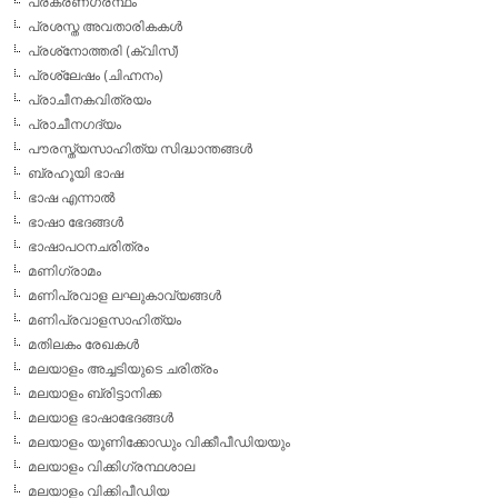
പ്രകരണഗ്രന്ഥം
പ്രശസ്ത അവതാരികകള്‍
പ്രശ്‌നോത്തരി (ക്വിസ്)
പ്രശ്ലേഷം (ചിഹ്നനം)
പ്രാചീനകവിത്രയം
പ്രാചീനഗദ്യം
പൗരസ്ത്യസാഹിത്യ സിദ്ധാന്തങ്ങള്‍
ബ്രഹൂയി ഭാഷ
ഭാഷ എന്നാല്‍
ഭാഷാ ഭേദങ്ങള്‍
ഭാഷാപഠനചരിത്രം
മണിഗ്രാമം
മണിപ്രവാള ലഘുകാവ്യങ്ങള്‍
മണിപ്രവാളസാഹിത്യം
മതിലകം രേഖകള്‍
മലയാളം അച്ചടിയുടെ ചരിത്രം
മലയാളം ബ്രിട്ടാനിക്ക
മലയാള ഭാഷാഭേദങ്ങള്‍
മലയാളം യൂണിക്കോഡും വിക്കീപീഡിയയും
മലയാളം വിക്കിഗ്രന്ഥശാല
മലയാളം വിക്കിപീഡിയ