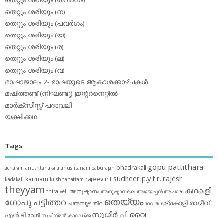
തെറ്റും ശരിയും (ന)
തെറ്റും ശരിയും (പവര്‍ഗം)
തെറ്റും ശരിയും (യ)
തെറ്റും ശരിയും (ര)
തെറ്റും ശരിയും (ല)
തെറ്റും ശരിയും (വ)
ഭാഷാജാലം 2- ഭാഷയുടെ ആകാശക്കാഴ്ചകള്‍
മഷിത്തണ്ട് (നിഘണ്ടു) ഇന്റര്‍നെറ്റില്‍
മാര്‍ക്‌സിസ്റ്റ് പദാവലി
യക്ഷിക്കഥ
Tags
gopu pattithara
bhadrakali
acharam
anushtanakala
anushtanam
baburajan
sudheer p.y
t.r. rajesh
karmam
rajeev n.t
kadakali
krishnanattam
theyyam
കഥകളി
thira
അനുഷ്ഠാനം
veli
അനുഷ്ഠാനകല
അയ്യപ്പന്‍
ആചാരം
തെയ്യം
ഗോപു പട്ടിത്തറ
ഭദ്രകാളി
രാജീവ്
ചങ്ങമ്പുഴ
തിറ
ദേവത
സുധീര്‍ പി വൈ
എൻ ടി
വേളി
സചീന്ദ്രന്‍ കാറഡ്ക്ക