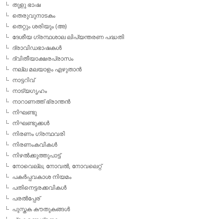
തുളു ഭാഷ
തെരുവുനാടകം
തെറ്റും ശരിയും (അ)
ദേശീയ ഗ്രന്ഥശാല ലിപ്യന്തരണ പദ്ധതി
ദ്രാവിഡഭാഷകള്‍
ദ്വിതീയാക്ഷരപ്രാസം
നല്ല മലയാളം എഴുതാന്‍
നാട്ടറിവ്
നാട്യഗൃഹം
നാറാണത്ത് ഭ്രാന്തന്‍
നിഘണ്ടു
നിഘണ്ടുക്കള്‍
നിരണം ഗ്രന്ഥവരി
നിരണംകവികള്‍
നിഴല്‍ക്കുത്തുപാട്ട്
നോവെല്ല, നോവല്‍, നോവലെറ്റ്
പകര്‍പ്പവകാശ നിയമം
പതിനെട്ടരക്കവികള്‍
പരല്‍പ്പേര്
പുസ്തക കൗതുകങ്ങള്‍