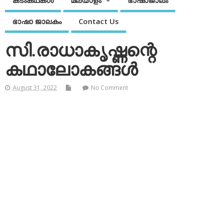
കടംകഥകള്‍
മലയാളം
ഭാഷാജാലം
ഭാഷാ ജാലകം
Contact Us
സി.രാധാകൃഷ്ണന്റെ
കഥാലോകങ്ങള്‍
August 31, 2022
No Comment