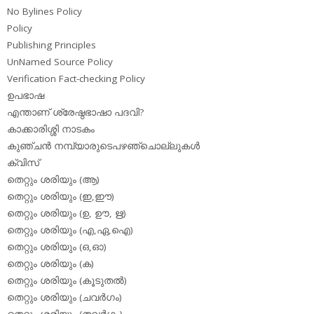
No Bylines Policy
Policy
Publishing Principles
UnNamed Source Policy
Verification Fact-checking Policy
ഉപഭാഷ
എന്താണ് ശ്രേഷ്ഠഭാഷാ പദവി?
കാക്കാരിശ്ശി നാടകം
കുഞ്ചന്‍ നമ്പ്യാരുടെപഴഞ്ചൊല്ലുകള്‍
ക്വിസ്
തെറ്റും ശരിയും (ആ)
തെറ്റും ശരിയും (ഇ,ഈ)
തെറ്റും ശരിയും (ഉ, ഊ, ഋ)
തെറ്റും ശരിയും (എ,ഏ,ഐ)
തെറ്റും ശരിയും (ഒ,ഓ)
തെറ്റും ശരിയും (ക)
തെറ്റും ശരിയും (കൂടുതല്‍)
തെറ്റും ശരിയും (ചവര്‍ഗം)
തെറ്റും ശരിയും (തവര്‍ഗം)