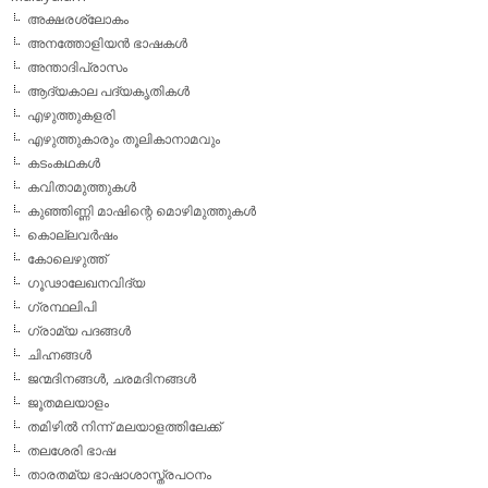
അക്ഷരശ്ലോകം
അനത്തോളിയന്‍ ഭാഷകള്‍
അന്താദിപ്രാസം
ആദ്യകാല പദ്യകൃതികള്‍
എഴുത്തുകളരി
എഴുത്തുകാരും തൂലികാനാമവും
കടംകഥകള്‍
കവിതാമുത്തുകള്‍
കുഞ്ഞിണ്ണി മാഷിന്റെ മൊഴിമുത്തുകള്‍
കൊല്ലവര്‍ഷം
കോലെഴുത്ത്
ഗൂഢാലേഖനവിദ്യ
ഗ്രന്ഥലിപി
ഗ്രാമ്യ പദങ്ങള്‍
ചിഹ്നങ്ങള്‍
ജന്മദിനങ്ങള്‍, ചരമദിനങ്ങള്‍
ജൂതമലയാളം
തമിഴില്‍ നിന്ന് മലയാളത്തിലേക്ക്
തലശേരി ഭാഷ
താരതമ്യ ഭാഷാശാസ്ത്രപഠനം