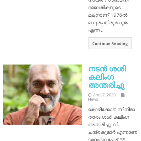
ദമ്ബതികളുടെ
മകനാണ്. 1976ല്‍
മധുരം തിരുമധുരം
എന്ന…
Continue Reading
നടന്‍ ശശി
കലിംഗ
അന്തരിച്ചു
April 7, 2020
News
കോഴിക്കോട്: സിനിമാ
താരം ശശി കലിംഗ
അന്തരിച്ചു. വി.
ചന്ദ്രകുമാര്‍ എന്നാണ്
യഥാര്‍ഥ പേര്. 59