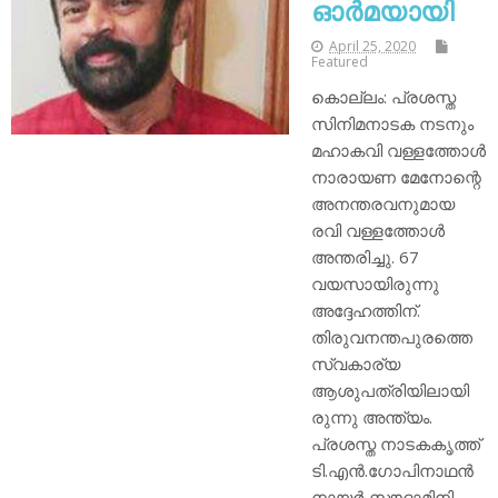
ഓര്‍മയായി
April 25, 2020
Featured
കൊല്ലം: പ്രശസ്ത
സിനിമനാടക നടനും
മഹാകവി വള്ളത്തോള്‍
നാരായണ മേനോന്റെ
അനന്തരവനുമായ
രവി വള്ളത്തോള്‍
അന്തരിച്ചു. 67
വയസായിരുന്നു
അദ്ദേഹത്തിന്.
തിരുവനന്തപുരത്തെ
സ്വകാര്യ
ആശുപത്രിയിലായി
രുന്നു അന്ത്യം.
പ്രശസ്ത നാടകകൃത്ത്
ടി.എന്‍.ഗോപിനാഥന്‍
നായര്‍ സൗദാമിനി