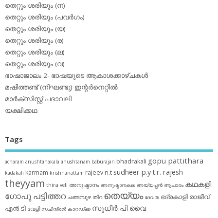
തെറ്റും ശരിയും (ന)
തെറ്റും ശരിയും (പവര്‍ഗം)
തെറ്റും ശരിയും (യ)
തെറ്റും ശരിയും (ര)
തെറ്റും ശരിയും (ല)
തെറ്റും ശരിയും (വ)
ഭാഷാജാലം 2- ഭാഷയുടെ ആകാശക്കാഴ്ചകള്‍
മഷിത്തണ്ട് (നിഘണ്ടു) ഇന്റര്‍നെറ്റില്‍
മാര്‍ക്‌സിസ്റ്റ് പദാവലി
യക്ഷിക്കഥ
Tags
gopu pattithara
bhadrakali
acharam
anushtanakala
anushtanam
baburajan
sudheer p.y
t.r. rajesh
karmam
rajeev n.t
kadakali
krishnanattam
theyyam
കഥകളി
thira
അനുഷ്ഠാനം
veli
അനുഷ്ഠാനകല
അയ്യപ്പന്‍
ആചാരം
തെയ്യം
ഗോപു പട്ടിത്തറ
ഭദ്രകാളി
രാജീവ്
ചങ്ങമ്പുഴ
തിറ
ദേവത
സുധീര്‍ പി വൈ
എൻ ടി
വേളി
സചീന്ദ്രന്‍ കാറഡ്ക്ക