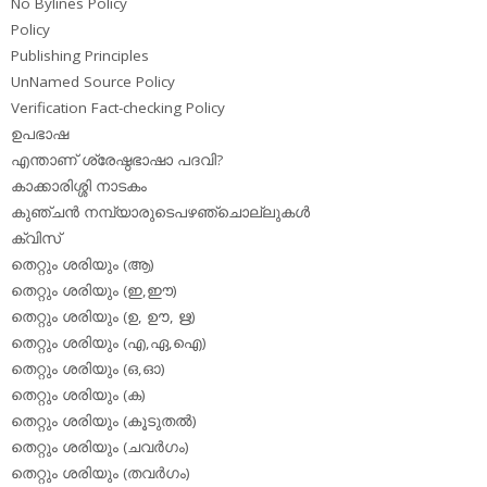
No Bylines Policy
Policy
Publishing Principles
UnNamed Source Policy
Verification Fact-checking Policy
ഉപഭാഷ
എന്താണ് ശ്രേഷ്ഠഭാഷാ പദവി?
കാക്കാരിശ്ശി നാടകം
കുഞ്ചന്‍ നമ്പ്യാരുടെപഴഞ്ചൊല്ലുകള്‍
ക്വിസ്
തെറ്റും ശരിയും (ആ)
തെറ്റും ശരിയും (ഇ,ഈ)
തെറ്റും ശരിയും (ഉ, ഊ, ഋ)
തെറ്റും ശരിയും (എ,ഏ,ഐ)
തെറ്റും ശരിയും (ഒ,ഓ)
തെറ്റും ശരിയും (ക)
തെറ്റും ശരിയും (കൂടുതല്‍)
തെറ്റും ശരിയും (ചവര്‍ഗം)
തെറ്റും ശരിയും (തവര്‍ഗം)