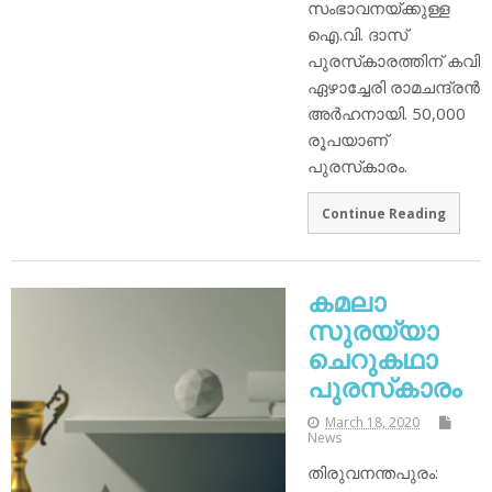
സംഭാവനയ്ക്കുള്ള
ഐ.വി. ദാസ്
പുരസ്‌കാരത്തിന് കവി
ഏഴാച്ചേരി രാമചന്ദ്രന്‍
അര്‍ഹനായി. 50,000
രൂപയാണ്
പുരസ്‌കാരം.
Continue Reading
കമലാ
സുരയ്യാ
ചെറുകഥാ
പുരസ്‌കാരം
March 18, 2020
News
തിരുവനന്തപുരം: