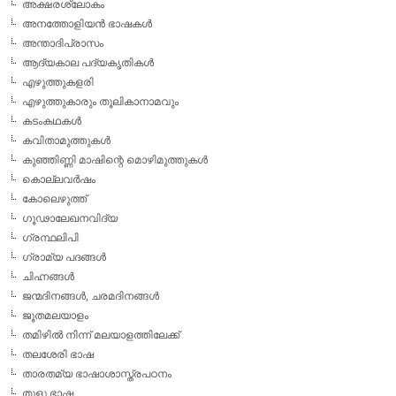
അക്ഷരശ്ലോകം
അനത്തോളിയന്‍ ഭാഷകള്‍
അന്താദിപ്രാസം
ആദ്യകാല പദ്യകൃതികള്‍
എഴുത്തുകളരി
എഴുത്തുകാരും തൂലികാനാമവും
കടംകഥകള്‍
കവിതാമുത്തുകള്‍
കുഞ്ഞിണ്ണി മാഷിന്റെ മൊഴിമുത്തുകള്‍
കൊല്ലവര്‍ഷം
കോലെഴുത്ത്
ഗൂഢാലേഖനവിദ്യ
ഗ്രന്ഥലിപി
ഗ്രാമ്യ പദങ്ങള്‍
ചിഹ്നങ്ങള്‍
ജന്മദിനങ്ങള്‍, ചരമദിനങ്ങള്‍
ജൂതമലയാളം
തമിഴില്‍ നിന്ന് മലയാളത്തിലേക്ക്
തലശേരി ഭാഷ
താരതമ്യ ഭാഷാശാസ്ത്രപഠനം
തുളു ഭാഷ