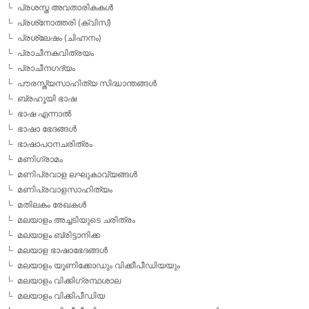
പ്രശസ്ത അവതാരികകള്‍
പ്രശ്‌നോത്തരി (ക്വിസ്)
പ്രശ്ലേഷം (ചിഹ്നനം)
പ്രാചീനകവിത്രയം
പ്രാചീനഗദ്യം
പൗരസ്ത്യസാഹിത്യ സിദ്ധാന്തങ്ങള്‍
ബ്രഹൂയി ഭാഷ
ഭാഷ എന്നാല്‍
ഭാഷാ ഭേദങ്ങള്‍
ഭാഷാപഠനചരിത്രം
മണിഗ്രാമം
മണിപ്രവാള ലഘുകാവ്യങ്ങള്‍
മണിപ്രവാളസാഹിത്യം
മതിലകം രേഖകള്‍
മലയാളം അച്ചടിയുടെ ചരിത്രം
മലയാളം ബ്രിട്ടാനിക്ക
മലയാള ഭാഷാഭേദങ്ങള്‍
മലയാളം യൂണിക്കോഡും വിക്കീപീഡിയയും
മലയാളം വിക്കിഗ്രന്ഥശാല
മലയാളം വിക്കിപീഡിയ