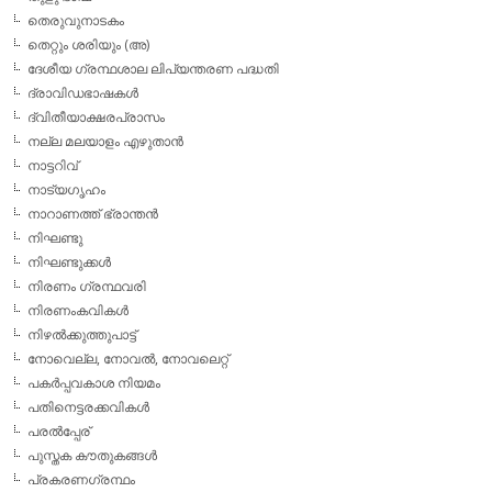
തെരുവുനാടകം
തെറ്റും ശരിയും (അ)
ദേശീയ ഗ്രന്ഥശാല ലിപ്യന്തരണ പദ്ധതി
ദ്രാവിഡഭാഷകള്‍
ദ്വിതീയാക്ഷരപ്രാസം
നല്ല മലയാളം എഴുതാന്‍
നാട്ടറിവ്
നാട്യഗൃഹം
നാറാണത്ത് ഭ്രാന്തന്‍
നിഘണ്ടു
നിഘണ്ടുക്കള്‍
നിരണം ഗ്രന്ഥവരി
നിരണംകവികള്‍
നിഴല്‍ക്കുത്തുപാട്ട്
നോവെല്ല, നോവല്‍, നോവലെറ്റ്
പകര്‍പ്പവകാശ നിയമം
പതിനെട്ടരക്കവികള്‍
പരല്‍പ്പേര്
പുസ്തക കൗതുകങ്ങള്‍
പ്രകരണഗ്രന്ഥം