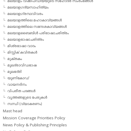
മലയാളം വിക്കീപീഡിയയുടെ സഹോദര സംരംഭങ്ങള്‍
മലയാളഗദ്യസാഹിത്യം
മലയാളഗ്രന്ഥവിവരം
മലയാളത്തിലെ മഹാകാവ്യങ്ങള്‍
മലയാളത്തിലെ സന്ദേശകാവ്യങ്ങള്‍
മലയാളബൈബിള്‍ പരിഭാഷാചരിത്രം
മലയാളഭാഷാചരിത്രം
മിശ്രഭാഷാ വാദം
മിസ്റ്റിക് കവിതകള്‍
മുക്തകം
മൂലദ്രാവിഡഭാഷ
മൂലഭദ്രി
യൂണികോഡ്
വായനദിനം
വിപരീത പദങ്ങള്‍
വൃത്തങ്ങളുടെ പേരുകള്‍
സന്ധി (വ്യാകരണം)
Mast head
Mission Coverage Priorities Policy
News Policy & Publishing Principles