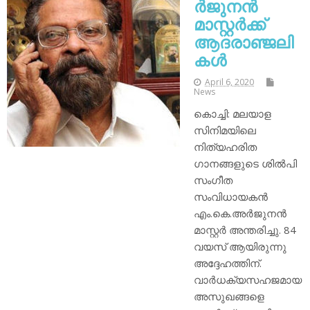
ര്‍ജുനന്‍
മാസ്റ്റര്‍ക്ക്
ആദരാഞ്ജലി
കള്‍
April 6, 2020
News
കൊച്ചി: മലയാള
സിനിമയിലെ
നിത്യഹരിത
ഗാനങ്ങളുടെ ശില്‍പി
സംഗീത
സംവിധായകന്‍
എം.കെ.അര്‍ജുനന്‍
മാസ്റ്റര്‍ അന്തരിച്ചു. 84
വയസ് ആയിരുന്നു
അദ്ദേഹത്തിന്.
വാര്‍ധക്യസഹജമായ
അസുഖങ്ങളെ