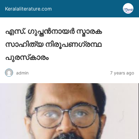
Keralaliterature.com
എസ്. ഗുപ്തന്‍നായര്‍ സ്മാരക
സാഹിത്യ നിരൂപണഗ്രന്ഥ
പുരസ്‌കാരം
admin
7 years ago