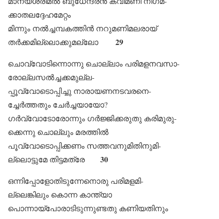
മാന്യശ്രീമൽ ബുധേന്ദ്രൻ കവിമണി നിഗമ-
ക്കാതലദ്ദേഹമേറ്റം
മിന്നും നൽച്ചമ്പകത്തിൻ നറുമണിമലരായ്
29
തർക്കമില്ലൊക്കുമല്ലോ
ചൊവ്വോടിന്നൊന്നു ചൊല്ലാം പരിമളനവസാ-
രോല്ലസൽച്ചക്കമുല്ല-
പ്പൂവ്വോടൊപ്പിച്ചു നാരായണനടവരനെ-
ച്ചേർത്തതും ചേർച്ചയായോ?
ഗർവ്വോടോരോന്നും ഗർജ്ജിക്കരുതു കരിമുരു-
ക്കെന്നു ചൊല്ലും മരത്തിൽ
പൂവ്വോടൊപ്പിക്കണം സത്തവനുമിതിനുമി-
30
ല്ലൊട്ടുമേ തിട്ടമത്രേ
ഒന്നിപ്പോളോതിടുന്നേനൊരു പരിമളമി-
ല്ലെങ്കിലും കൊന്ന കാന്ത്യാ
പൊന്നായ്പോരാടിടുന്നുണ്ടതു കണിയതിനും