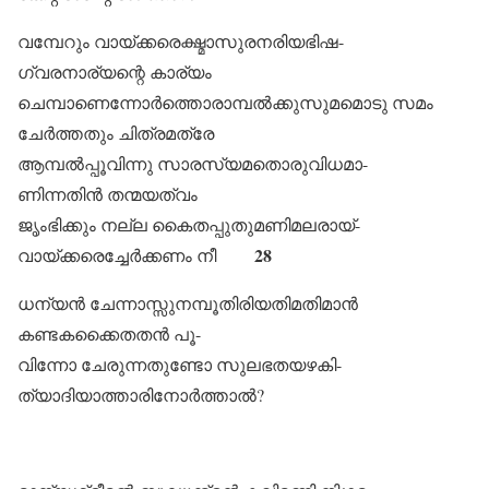
വമ്പേറും വായ്ക്കരെക്ഷ്മാസുരനരിയഭിഷ-
ഗ്വരനാര്യന്റെ കാര്യം
ചെമ്പാണെന്നോർത്തൊരാമ്പൽക്കുസുമമൊടു സമം
ചേർത്തതും ചിത്രമത്രേ
ആമ്പൽപ്പൂവിന്നു സാരസ്യമതൊരുവിധമാ-
ണിന്നതിൻ തന്മയത്വം
ജൃംഭിക്കും നല്ല കൈതപ്പുതുമണിമലരായ്-
28
വായ്ക്കരെച്ചേർക്കണം നീ
ധന്യൻ ചേന്നാസ്സുനമ്പൂതിരിയതിമതിമാൻ
കണ്ടകക്കൈതതൻ പൂ-
വിന്നോ ചേരുന്നതുണ്ടോ സുലഭതയഴകി-
ത്യാദിയാത്താരിനോർത്താൽ?