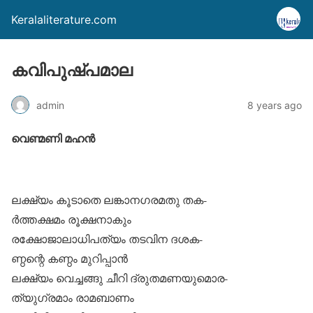
Keralaliterature.com
കവിപുഷ്പമാല
admin
8 years ago
വെണ്മണി മഹൻ
ലക്ഷ്യം കൂടാതെ ലങ്കാനഗരമതു തക-
ർത്തക്ഷമം രൂക്ഷനാകും
രക്ഷോജാലാധിപത്യം തടവിന ദശക-
ണ്ഠന്റെ കണ്ഠം മുറിപ്പാൻ
ലക്ഷ്യം വെച്ചങ്ങു ചീറി ദ്രുതമണയുമൊര-
ത്യുഗ്രമാം രാമബാണം