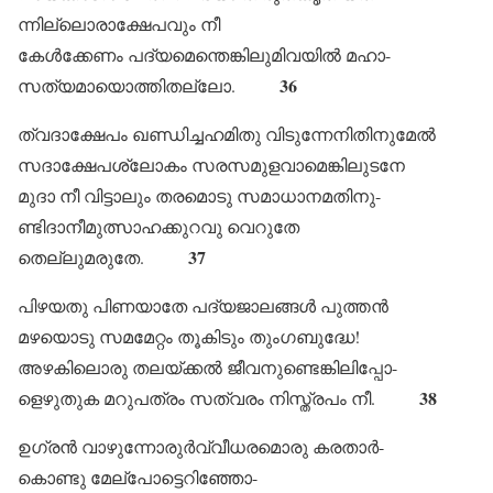
ന്നില്ലൊരാക്ഷേപവും നീ
കേൾക്കേണം പദ്യമെന്തെങ്കിലുമിവയിൽ മഹാ-
36
സത്യമായൊത്തിതല്ലോ.
ത്വദാക്ഷേപം ഖണ്ഡിച്ചഹമിതു വിടുന്നേനിതിനുമേൽ
സദാക്ഷേപശ്ലോകം സരസമുളവാമെങ്കിലുടനേ
മുദാ നീ വിട്ടാലും തരമൊടു സമാധാനമതിനു-
ണ്ടിദാനീമുത്സാഹക്കുറവു വെറുതേ
37
തെല്ലുമരുതേ.
പിഴയതു പിണയാതേ പദ്യജാലങ്ങൾ പുത്തൻ
മഴയൊടു സമമേറ്റം തൂകിടും തുംഗബുദ്ധേ!
അഴകിലൊരു തലയ്ക്കൽ ജീവനുണ്ടെങ്കിലിപ്പോ-
38
ളെഴുതുക മറുപത്രം സത്വരം നിസ്ത്രപം നീ.
ഉഗ്രൻ വാഴുന്നോരുർവ്വീധരമൊരു കരതാർ-
കൊണ്ടു മേല്പോട്ടെറിഞ്ഞോ-