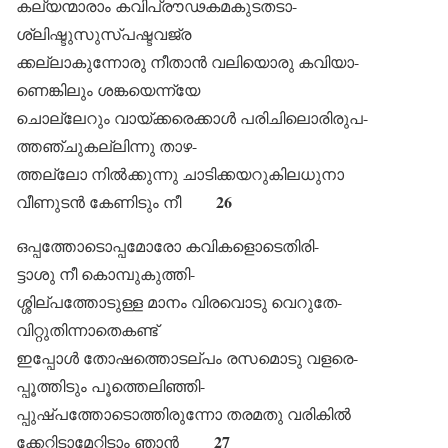
കല്യന്മാരാം കവിപ്രൗഢകമകുടതടാ-
ശ്ലിഷ്ടുസുസ്പഷ്ടവജ്ര
ക്കല്ലാകുന്നോരു നീതാൻ വലിയൊരു കവിയാ-
ണെങ്കിലും ശങ്കയെന്ന്യേ
ചൊല്ലേറും വായ്ക്കരെക്കാൾ പരിചിലൊരിരുപ-
ത്തഞ്ചുകല്ലിന്നു താഴ-
ത്തല്ലോ നിൽക്കുന്നു ചാടിക്കയറുകിലധുനാ
26
വീണുടൻ കേണിടും നീ
ഒപ്പത്തോടൊപ്പമോരോ കവികളൊടെതിരി-
ട്ടാശു നീ കൊമ്പുകുത്തി-
ശ്ശില്പത്തോടുള്ള മാനം വിരവൊടു വെറുതേ-
വിറ്റുതിന്നാതെകണ്ട്
ഇപ്പോൾ തോഷത്തൊടല്പം രസമൊടു വളരെ-
പ്പൂത്തിടും പൂത്തെലിഞ്ഞി-
പ്പുഷ്പത്തോടൊത്തിരുന്നോ തരമതു വരികിൽ
27
ക്കേറ്റിടാമേറ്റിടാം ഞാൻ