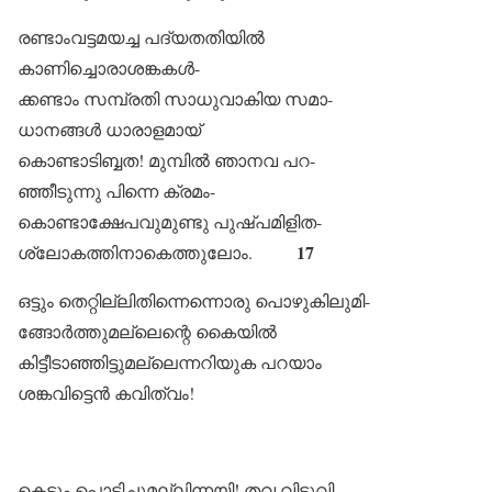
രണ്ടാംവട്ടമയച്ച പദ്യതതിയിൽ
കാണിച്ചൊരാശങ്കകൾ-
ക്കണ്ടാം സമ്പ്രതി സാധുവാകിയ സമാ-
ധാനങ്ങൾ ധാരാളമായ്
കൊണ്ടാടിബ്ബത! മുമ്പിൽ ഞാനവ പറ-
ഞ്ഞീടുന്നു പിന്നെ ക്രമം-
കൊണ്ടാക്ഷേപവുമുണ്ടു പുഷ്പമിളിത-
17
ശ്ലോകത്തിനാകെത്തുലോം.
ഒട്ടും തെറ്റില്ലിതിന്നെന്നൊരു പൊഴുകിലുമി-
ങ്ങോർത്തുമല്ലെന്റെ കൈയിൽ
കിട്ടീടാഞ്ഞിട്ടുമല്ലെന്നറിയുക പറയാം
ശങ്കവിട്ടെൻ കവിത്വം!
കെട്ടും പൊട്ടിച്ചുമല്ലിന്നയി! തവ വിടുവി‌-