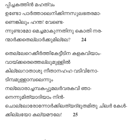
പ്പിച്ചകത്തിൻ മഹത്വം
ഉണ്ടോ പാർത്താലെനിക്കിന്നസുലഭതരമാ-
ണെങ്കിലും ഹന്ത! വേണ്ടെ-
ന്നുണ്ടാമോ മെച്ചമാകുന്നതിനു കൊതി നര-
24
ന്മാർക്കതെല്ലാർക്കുമില്ലേ?
തെല്ലേറെക്കീർത്തികേട്ടീടിന കളകവിയാം-
വായ്ക്കരെത്തെല്ലുമുള്ളിൽ
കില്ലേറാതാശു നീതാനഹഹ വടിവിനോ-
ടിമ്പമുള്ളാമ്പലെന്നും
നല്ലോരാച്ചമ്പകപ്പൂമലർവരകവി ഞാ-
നെന്നുമിത്യാദിയാം നിൻ-
ചൊല്ലോരോന്നോർക്കിലത്യദ്ഭുതമിതു ചിലർ കേൾ-
25
ക്കില്ലയോ കല്യമൗലേ!