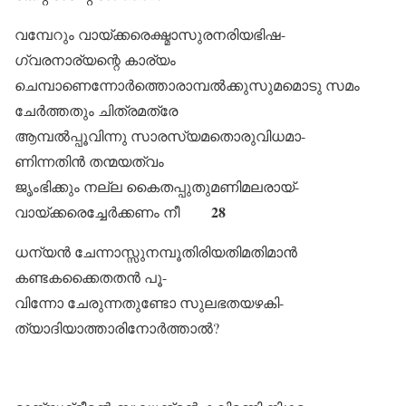
വമ്പേറും വായ്ക്കരെക്ഷ്മാസുരനരിയഭിഷ-
ഗ്വരനാര്യന്റെ കാര്യം
ചെമ്പാണെന്നോർത്തൊരാമ്പൽക്കുസുമമൊടു സമം
ചേർത്തതും ചിത്രമത്രേ
ആമ്പൽപ്പൂവിന്നു സാരസ്യമതൊരുവിധമാ-
ണിന്നതിൻ തന്മയത്വം
ജൃംഭിക്കും നല്ല കൈതപ്പുതുമണിമലരായ്-
28
വായ്ക്കരെച്ചേർക്കണം നീ
ധന്യൻ ചേന്നാസ്സുനമ്പൂതിരിയതിമതിമാൻ
കണ്ടകക്കൈതതൻ പൂ-
വിന്നോ ചേരുന്നതുണ്ടോ സുലഭതയഴകി-
ത്യാദിയാത്താരിനോർത്താൽ?