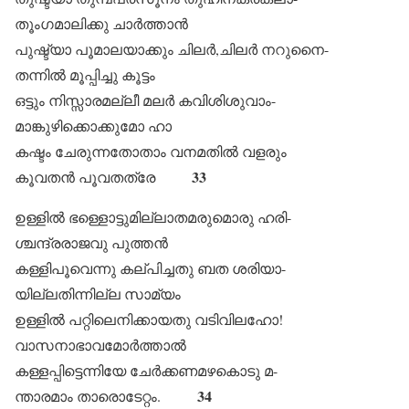
തൂംഗമാലിക്കു ചാർത്താൻ
പുഷ്ട്യാ പൂമാലയാക്കും ചിലർ,ചിലർ നറുനൈ-
തന്നിൽ മൂപ്പിച്ചു കൂട്ടം
ഒട്ടും നിസ്സാരമല്ലീ മലർ കവിശിശുവാം-
മാങ്കുഴിക്കൊക്കുമോ ഹാ
കഷ്ടം ചേരുന്നതോതാം വനമതിൽ വളരും
33
കൂവതൻ പൂവതത്രേ
ഉള്ളിൽ ഭള്ളൊട്ടുമില്ലാതമരുമൊരു ഹരി-
ശ്ചന്ദ്രരാജവു പുത്തൻ
കള്ളിപൂവെന്നു കല്പിച്ചതു ബത ശരിയാ-
യില്ലതിന്നില്ല സാമ്യം
ഉള്ളിൽ പറ്റിലെനിക്കായതു വടിവിലഹോ!
വാസനാഭാവമോർത്താൽ
കള്ളപ്പിട്ടെന്നിയേ ചേർക്കണമഴകൊടു മ-
34
ന്താരമാം താരൊടേറ്റം.