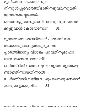
മുഖ്യമാണായതൊന്നും
നിന്നുൾപ്പൂവോർത്തിടാതീ നടുവവസുമതീ-
ദേവനെക്കഷ്ടമെന്തീ-
ക്കൊന്നപ്പൂവാക്കുവാനിന്നവനു ഗുണമതിൽ-
31
ക്കൂട്ടുവാൻ കോഴതന്നോ?
മൂത്തേടത്താരണൻതാൻ പരമലറി മല-
ർക്കൊക്കുമെന്നുൾക്കുരുന്നിൽ-
പ്പാർത്തീടാനും വിശങ്കം പറവതിനുമഹോ
ബന്ധമെന്തന്ധനോ നീ?
ഓർത്തീടിൽ സത്തിനൂനം വളരെ വളരെയു-
ണ്ടായതിന്നായതിന്നാൽ
ചേർത്തീടാൻ വയ്യ ചേരും മലരതു മനതാർ
32
കക്കുമാച്ചക്കമുല്ല.
തുഷ്ട്യാ തുമ്പപ്രസൂനം തുഹിനകരകലാ-