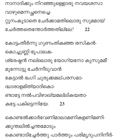
നാനാദിക്കും നിറഞ്ഞുള്ളൊരു നവയശസാ
വാഴുമെന്നച്ഛനെച്ചെ-
റ്റൂനംകൂടാതെ ചേർക്കാമതിലൊരു സുമമായ്
22
ചേർത്തതെന്തോർത്തതില്ലേ?
കോട്ടംതീർന്നു ഗുണംതികഞ്ഞ രസികൻ-
കൊച്ചുണ്ണി ഭൂപാലക-
ശ്രേഷ്ഠൻ നല്ലൊരു യോഗ്യനോ കുസുമമീ
മുന്നോട്ടു ചേർന്നീടുവാൻ
കേട്ടാൽ ഭംഗി ചുരുക്കമല്പരസമാ-
ദ്ധാരാളമിത്യാദികൊ-
ണ്ടാട്ടേ നൽപവിഴാഖ്യമല്ലികയതാ-
23
കട്ടേ പകിട്ടെന്നിയേ.
കൊണ്ടൽക്കാർവേണിമാലാമണികളണിമണി-
ക്കൂന്തലിൽച്ചന്തമോടും
കൊണ്ടാടിച്ചേർത്തു പാർത്തും പരിമൃദുപനിനീർ-