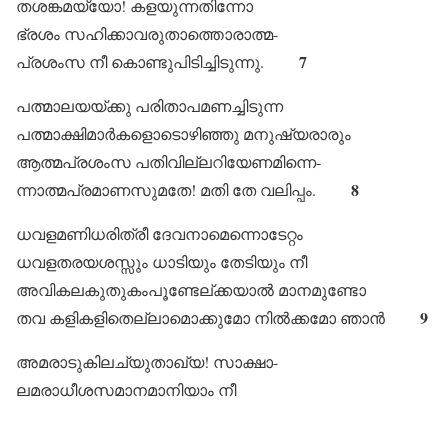
തശങ്കമയ്യോ! കളയുന്നതിന്നോ
ഭ്രശം സഹിക്കാവരുതാത്തൊരാത്മ-
7
പ്രശംസ നീ കൊണ്ടുപിടിച്ചിടുന്നു.
പത്മാലയയ്ക്കു പരിതാപമണച്ചിടുന്ന
പത്മാക്ഷിമാർകളൊടൊഴിഞ്ഞു മനുഷ്യരാരും
ആത്മപ്രശംസ പതിവില്ലറിയേണമിന്നെ-
8
ന്നാത്മപ്രമാണസുമതേ! മതി തേ വലിപ്പം.
ധവളമണിധരിത്രീ ദേവനാമെന്നൊടേറ്റം
ധവളതരയശസ്സും ധാടിയും തേടിയും നീ
അവികലകുതുകംപൂണ്ടേല്ക്കയാൽ മാനമുണ്ടോ
9
തവ കളികളിതെല്ലാമൊക്കുമോ നിൽക്കമോ ഞാൻ
അമരാടുകിലച്യുതാഖ്യ! സാക്ഷാ-
ലമരാധീശസമാനമാനിയാം നീ