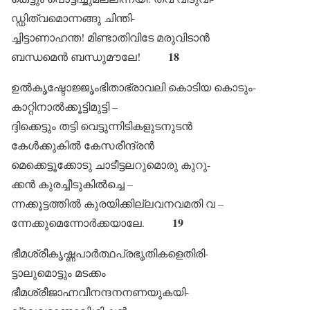
ഡ്ഡിത്വമൊന്നങ്ങു ചിന്തി‌-
ച്ചിട്ടാണാഹന്ത! മിണ്ടാതിവിടേ മരുവിടാൻ
18
ബന്ധമെൻ ബന്ധുമൗലേ!
ഉൽകൃഷ്ടോജ്ജൃംഭിതാഭ്രാവലി കൊടിയ കൊടും-
കാറ്റിനാൽക്കൂട്ടിമുട്ടി –
ദ്ദിക്കെട്ടും തട്ടി വെട്ടുന്നിടികളുടനുടൻ
കേൾക്കുകിൽ കേസരീന്ദ്രൻ
മെക്കെട്ടൂക്കോടു ചാടീട്ടലറുമൊരു കുറു-
ക്കൻ കുരച്ചീടുകിൽച്ചെ –
ന്നക്കൂട്ടത്തിൽ കുരയിക്കില്ലവനവമതി വ –
19
ന്നേക്കുമെന്നോർക്കയാലേ.
ഭീമശ്രീകൃഷ്ണപാർത്ഥപ്രഭൃതികളെതിരി-
ട്ടാലുമൊട്ടും മടക്കം
ഭീമശ്രീജാഹ്നവീനന്ദനനണയുകയി-