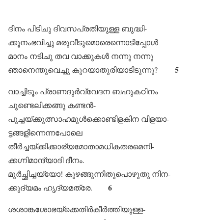
ദീനം പിടിചു ദിവസപ്രതിയുള്ള ബുദ്ധി-
ക്കൂനംഭവിച്ചു മരുവീടുമൊരെന്നൊടിപ്പോൾ
മാനം നടിചു തവ വാക്കുകൾ നന്നു നന്നു
5
ഞാനെന്തുവെച്ചു കുറയാതുരിയാടിടുന്നു?
വാച്ചിടൂം പ്രാണദുർവ്വേദന ബഹുകഠിനം
ചുണ്ടെലിക്കങ്ങു കണ്ടൻ-
പൂച്ചയ്ക്കുത്സാഹമുൾക്കൊണ്ടിളകിന വിളയാ-
ട്ടങ്ങളിന്നെന്നപോലെ
തീർച്ചയ്ക്കിക്കാര്യമോതാമധികതരമെനി-
ക്കഗ്നിമാന്ദ്യാദി ദീനം.
മൂർച്ഛിച്ചയ്യോ! കുഴങ്ങുന്നിതുപൊഴുതു നിന-
6
ക്കുദ്യമം ഹൃദ്യമത്രേ.
ശശാങ്കശോഭയ്ക്കെതിർകീർത്തിയുള്ള-