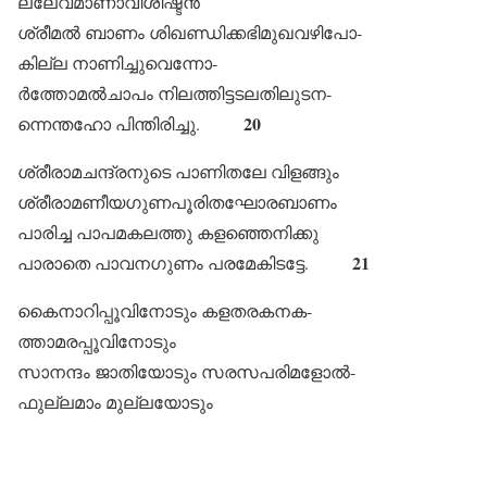
ല്ലേവമാണാവിശിഷ്ടൻ
ശ്രീമൽ ബാണം ശിഖണ്ഡിക്കഭിമുഖവഴിപോ-
കില്ല നാണിച്ചുവെന്നോ-
ർത്തോമൽചാപം നിലത്തിട്ടടലതിലുടന-
20
ന്നെന്തഹോ പിന്തിരിച്ചു.
ശ്രീരാമചന്ദ്രനുടെ പാണിതലേ വിളങ്ങും
ശ്രീരാമണീയഗുണപൂരിതഘോരബാണം
പാരിച്ച പാപമകലത്തു കളഞ്ഞെനിക്കു
21
പാരാതെ പാവനഗുണം പരമേകിടട്ടേ.
കൈനാറിപ്പൂവിനോടും കളതരകനക-
ത്താമരപ്പൂവിനോടും
സാനന്ദം ജാതിയോടും സരസപരിമളോൽ-
ഫുല്ലമാം മുല്ലയോടും