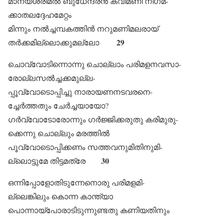
മാന്യശ്രീമൽ ബുധേന്ദ്രൻ കവിമണി നിഗമ-
ക്കാതലദ്ദേഹമേറ്റം
മിന്നും നൽച്ചമ്പകത്തിൻ നറുമണിമലരായ്
29
തർക്കമില്ലൊക്കുമല്ലോ
ചൊവ്വോടിന്നൊന്നു ചൊല്ലാം പരിമളനവസാ-
രോല്ലസൽച്ചക്കമുല്ല-
പ്പൂവ്വോടൊപ്പിച്ചു നാരായണനടവരനെ-
ച്ചേർത്തതും ചേർച്ചയായോ?
ഗർവ്വോടോരോന്നും ഗർജ്ജിക്കരുതു കരിമുരു-
ക്കെന്നു ചൊല്ലും മരത്തിൽ
പൂവ്വോടൊപ്പിക്കണം സത്തവനുമിതിനുമി-
30
ല്ലൊട്ടുമേ തിട്ടമത്രേ
ഒന്നിപ്പോളോതിടുന്നേനൊരു പരിമളമി-
ല്ലെങ്കിലും കൊന്ന കാന്ത്യാ
പൊന്നായ്പോരാടിടുന്നുണ്ടതു കണിയതിനും