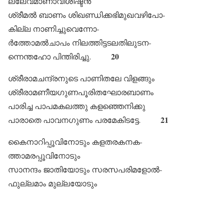
ല്ലേവമാണാവിശിഷ്ടൻ
ശ്രീമൽ ബാണം ശിഖണ്ഡിക്കഭിമുഖവഴിപോ-
കില്ല നാണിച്ചുവെന്നോ-
ർത്തോമൽചാപം നിലത്തിട്ടടലതിലുടന-
20
ന്നെന്തഹോ പിന്തിരിച്ചു.
ശ്രീരാമചന്ദ്രനുടെ പാണിതലേ വിളങ്ങും
ശ്രീരാമണീയഗുണപൂരിതഘോരബാണം
പാരിച്ച പാപമകലത്തു കളഞ്ഞെനിക്കു
21
പാരാതെ പാവനഗുണം പരമേകിടട്ടേ.
കൈനാറിപ്പൂവിനോടും കളതരകനക-
ത്താമരപ്പൂവിനോടും
സാനന്ദം ജാതിയോടും സരസപരിമളോൽ-
ഫുല്ലമാം മുല്ലയോടും