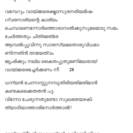
വമ്പേറും വായ്ക്കരെക്ഷ്മാസുരനരിയഭിഷ-
ഗ്വരനാര്യന്റെ കാര്യം
ചെമ്പാണെന്നോർത്തൊരാമ്പൽക്കുസുമമൊടു സമം
ചേർത്തതും ചിത്രമത്രേ
ആമ്പൽപ്പൂവിന്നു സാരസ്യമതൊരുവിധമാ-
ണിന്നതിൻ തന്മയത്വം
ജൃംഭിക്കും നല്ല കൈതപ്പുതുമണിമലരായ്-
28
വായ്ക്കരെച്ചേർക്കണം നീ
ധന്യൻ ചേന്നാസ്സുനമ്പൂതിരിയതിമതിമാൻ
കണ്ടകക്കൈതതൻ പൂ-
വിന്നോ ചേരുന്നതുണ്ടോ സുലഭതയഴകി-
ത്യാദിയാത്താരിനോർത്താൽ?