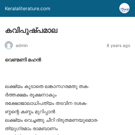
Keralaliterature.com
കവിപുഷ്പമാല
admin
8 years ago
വെണ്മണി മഹൻ
ലക്ഷ്യം കൂടാതെ ലങ്കാനഗരമതു തക-
ർത്തക്ഷമം രൂക്ഷനാകും
രക്ഷോജാലാധിപത്യം തടവിന ദശക-
ണ്ഠന്റെ കണ്ഠം മുറിപ്പാൻ
ലക്ഷ്യം വെച്ചങ്ങു ചീറി ദ്രുതമണയുമൊര-
ത്യുഗ്രമാം രാമബാണം