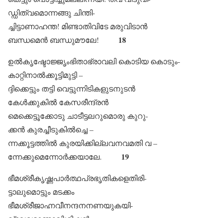
ഡ്ഡിത്വമൊന്നങ്ങു ചിന്തി‌-
ച്ചിട്ടാണാഹന്ത! മിണ്ടാതിവിടേ മരുവിടാൻ
18
ബന്ധമെൻ ബന്ധുമൗലേ!
ഉൽകൃഷ്ടോജ്ജൃംഭിതാഭ്രാവലി കൊടിയ കൊടും-
കാറ്റിനാൽക്കൂട്ടിമുട്ടി –
ദ്ദിക്കെട്ടും തട്ടി വെട്ടുന്നിടികളുടനുടൻ
കേൾക്കുകിൽ കേസരീന്ദ്രൻ
മെക്കെട്ടൂക്കോടു ചാടീട്ടലറുമൊരു കുറു-
ക്കൻ കുരച്ചീടുകിൽച്ചെ –
ന്നക്കൂട്ടത്തിൽ കുരയിക്കില്ലവനവമതി വ –
19
ന്നേക്കുമെന്നോർക്കയാലേ.
ഭീമശ്രീകൃഷ്ണപാർത്ഥപ്രഭൃതികളെതിരി-
ട്ടാലുമൊട്ടും മടക്കം
ഭീമശ്രീജാഹ്നവീനന്ദനനണയുകയി-