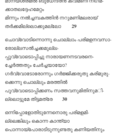
മാന്യശ്രീമൽ ബുധേന്ദ്രൻ കവിമണി നിഗമ-
ക്കാതലദ്ദേഹമേറ്റം
മിന്നും നൽച്ചമ്പകത്തിൻ നറുമണിമലരായ്
29
തർക്കമില്ലൊക്കുമല്ലോ
ചൊവ്വോടിന്നൊന്നു ചൊല്ലാം പരിമളനവസാ-
രോല്ലസൽച്ചക്കമുല്ല-
പ്പൂവ്വോടൊപ്പിച്ചു നാരായണനടവരനെ-
ച്ചേർത്തതും ചേർച്ചയായോ?
ഗർവ്വോടോരോന്നും ഗർജ്ജിക്കരുതു കരിമുരു-
ക്കെന്നു ചൊല്ലും മരത്തിൽ
പൂവ്വോടൊപ്പിക്കണം സത്തവനുമിതിനുമി-
30
ല്ലൊട്ടുമേ തിട്ടമത്രേ
ഒന്നിപ്പോളോതിടുന്നേനൊരു പരിമളമി-
ല്ലെങ്കിലും കൊന്ന കാന്ത്യാ
പൊന്നായ്പോരാടിടുന്നുണ്ടതു കണിയതിനും