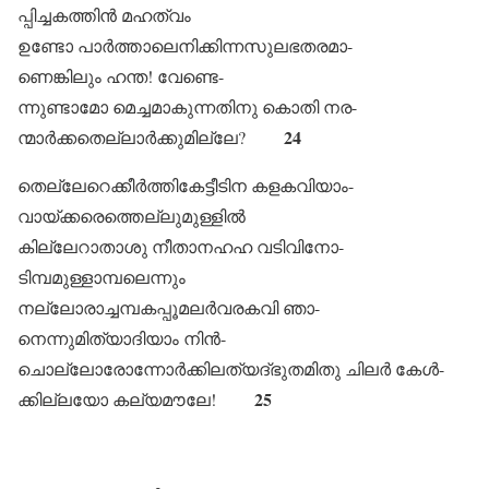
പ്പിച്ചകത്തിൻ മഹത്വം
ഉണ്ടോ പാർത്താലെനിക്കിന്നസുലഭതരമാ-
ണെങ്കിലും ഹന്ത! വേണ്ടെ-
ന്നുണ്ടാമോ മെച്ചമാകുന്നതിനു കൊതി നര-
24
ന്മാർക്കതെല്ലാർക്കുമില്ലേ?
തെല്ലേറെക്കീർത്തികേട്ടീടിന കളകവിയാം-
വായ്ക്കരെത്തെല്ലുമുള്ളിൽ
കില്ലേറാതാശു നീതാനഹഹ വടിവിനോ-
ടിമ്പമുള്ളാമ്പലെന്നും
നല്ലോരാച്ചമ്പകപ്പൂമലർവരകവി ഞാ-
നെന്നുമിത്യാദിയാം നിൻ-
ചൊല്ലോരോന്നോർക്കിലത്യദ്ഭുതമിതു ചിലർ കേൾ-
25
ക്കില്ലയോ കല്യമൗലേ!