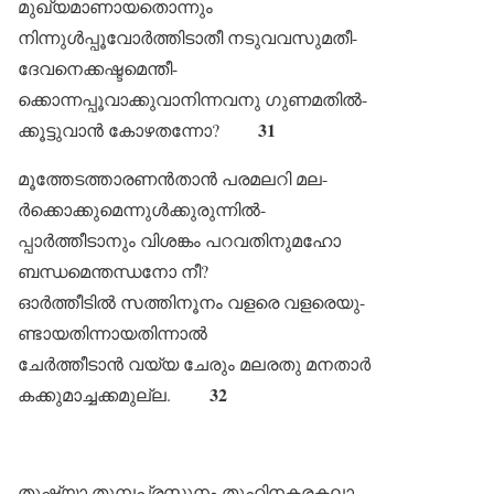
മുഖ്യമാണായതൊന്നും
നിന്നുൾപ്പൂവോർത്തിടാതീ നടുവവസുമതീ-
ദേവനെക്കഷ്ടമെന്തീ-
ക്കൊന്നപ്പൂവാക്കുവാനിന്നവനു ഗുണമതിൽ-
31
ക്കൂട്ടുവാൻ കോഴതന്നോ?
മൂത്തേടത്താരണൻതാൻ പരമലറി മല-
ർക്കൊക്കുമെന്നുൾക്കുരുന്നിൽ-
പ്പാർത്തീടാനും വിശങ്കം പറവതിനുമഹോ
ബന്ധമെന്തന്ധനോ നീ?
ഓർത്തീടിൽ സത്തിനൂനം വളരെ വളരെയു-
ണ്ടായതിന്നായതിന്നാൽ
ചേർത്തീടാൻ വയ്യ ചേരും മലരതു മനതാർ
32
കക്കുമാച്ചക്കമുല്ല.
തുഷ്ട്യാ തുമ്പപ്രസൂനം തുഹിനകരകലാ-