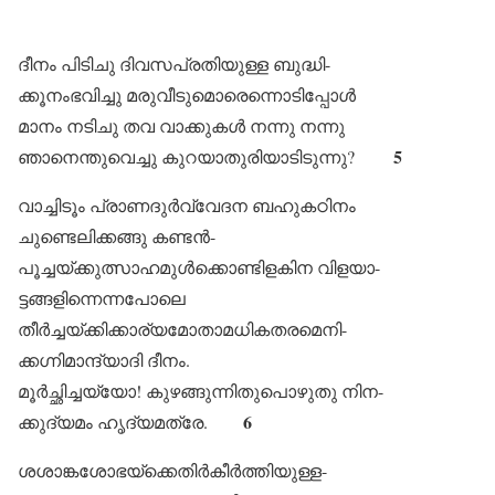
ദീനം പിടിചു ദിവസപ്രതിയുള്ള ബുദ്ധി-
ക്കൂനംഭവിച്ചു മരുവീടുമൊരെന്നൊടിപ്പോൾ
മാനം നടിചു തവ വാക്കുകൾ നന്നു നന്നു
5
ഞാനെന്തുവെച്ചു കുറയാതുരിയാടിടുന്നു?
വാച്ചിടൂം പ്രാണദുർവ്വേദന ബഹുകഠിനം
ചുണ്ടെലിക്കങ്ങു കണ്ടൻ-
പൂച്ചയ്ക്കുത്സാഹമുൾക്കൊണ്ടിളകിന വിളയാ-
ട്ടങ്ങളിന്നെന്നപോലെ
തീർച്ചയ്ക്കിക്കാര്യമോതാമധികതരമെനി-
ക്കഗ്നിമാന്ദ്യാദി ദീനം.
മൂർച്ഛിച്ചയ്യോ! കുഴങ്ങുന്നിതുപൊഴുതു നിന-
6
ക്കുദ്യമം ഹൃദ്യമത്രേ.
ശശാങ്കശോഭയ്ക്കെതിർകീർത്തിയുള്ള-