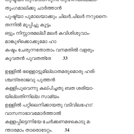
തൂംഗമാലിക്കു ചാർത്താൻ
പുഷ്ട്യാ പൂമാലയാക്കും ചിലർ,ചിലർ നറുനൈ-
തന്നിൽ മൂപ്പിച്ചു കൂട്ടം
ഒട്ടും നിസ്സാരമല്ലീ മലർ കവിശിശുവാം-
മാങ്കുഴിക്കൊക്കുമോ ഹാ
കഷ്ടം ചേരുന്നതോതാം വനമതിൽ വളരും
33
കൂവതൻ പൂവതത്രേ
ഉള്ളിൽ ഭള്ളൊട്ടുമില്ലാതമരുമൊരു ഹരി-
ശ്ചന്ദ്രരാജവു പുത്തൻ
കള്ളിപൂവെന്നു കല്പിച്ചതു ബത ശരിയാ-
യില്ലതിന്നില്ല സാമ്യം
ഉള്ളിൽ പറ്റിലെനിക്കായതു വടിവിലഹോ!
വാസനാഭാവമോർത്താൽ
കള്ളപ്പിട്ടെന്നിയേ ചേർക്കണമഴകൊടു മ-
34
ന്താരമാം താരൊടേറ്റം.