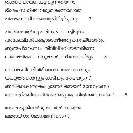
തശങ്കമയ്യോ! കളയുന്നതിന്നോ
ഭ്രശം സഹിക്കാവരുതാത്തൊരാത്മ-
7
പ്രശംസ നീ കൊണ്ടുപിടിച്ചിടുന്നു.
പത്മാലയയ്ക്കു പരിതാപമണച്ചിടുന്ന
പത്മാക്ഷിമാർകളൊടൊഴിഞ്ഞു മനുഷ്യരാരും
ആത്മപ്രശംസ പതിവില്ലറിയേണമിന്നെ-
8
ന്നാത്മപ്രമാണസുമതേ! മതി തേ വലിപ്പം.
ധവളമണിധരിത്രീ ദേവനാമെന്നൊടേറ്റം
ധവളതരയശസ്സും ധാടിയും തേടിയും നീ
അവികലകുതുകംപൂണ്ടേല്ക്കയാൽ മാനമുണ്ടോ
9
തവ കളികളിതെല്ലാമൊക്കുമോ നിൽക്കമോ ഞാൻ
അമരാടുകിലച്യുതാഖ്യ! സാക്ഷാ-
ലമരാധീശസമാനമാനിയാം നീ