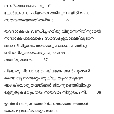
ന്നില്ലൊരാക്ഷേപവും നീ
കേൾക്കേണം പദ്യമെന്തെങ്കിലുമിവയിൽ മഹാ-
36
സത്യമായൊത്തിതല്ലോ.
ത്വദാക്ഷേപം ഖണ്ഡിച്ചഹമിതു വിടുന്നേനിതിനുമേൽ
സദാക്ഷേപശ്ലോകം സരസമുളവാമെങ്കിലുടനേ
മുദാ നീ വിട്ടാലും തരമൊടു സമാധാനമതിനു-
ണ്ടിദാനീമുത്സാഹക്കുറവു വെറുതേ
37
തെല്ലുമരുതേ.
പിഴയതു പിണയാതേ പദ്യജാലങ്ങൾ പുത്തൻ
മഴയൊടു സമമേറ്റം തൂകിടും തുംഗബുദ്ധേ!
അഴകിലൊരു തലയ്ക്കൽ ജീവനുണ്ടെങ്കിലിപ്പോ-
38
ളെഴുതുക മറുപത്രം സത്വരം നിസ്ത്രപം നീ.
ഉഗ്രൻ വാഴുന്നോരുർവ്വീധരമൊരു കരതാർ-
കൊണ്ടു മേല്പോട്ടെറിഞ്ഞോ-