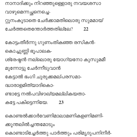
നാനാദിക്കും നിറഞ്ഞുള്ളൊരു നവയശസാ
വാഴുമെന്നച്ഛനെച്ചെ-
റ്റൂനംകൂടാതെ ചേർക്കാമതിലൊരു സുമമായ്
22
ചേർത്തതെന്തോർത്തതില്ലേ?
കോട്ടംതീർന്നു ഗുണംതികഞ്ഞ രസികൻ-
കൊച്ചുണ്ണി ഭൂപാലക-
ശ്രേഷ്ഠൻ നല്ലൊരു യോഗ്യനോ കുസുമമീ
മുന്നോട്ടു ചേർന്നീടുവാൻ
കേട്ടാൽ ഭംഗി ചുരുക്കമല്പരസമാ-
ദ്ധാരാളമിത്യാദികൊ-
ണ്ടാട്ടേ നൽപവിഴാഖ്യമല്ലികയതാ-
23
കട്ടേ പകിട്ടെന്നിയേ.
കൊണ്ടൽക്കാർവേണിമാലാമണികളണിമണി-
ക്കൂന്തലിൽച്ചന്തമോടും
കൊണ്ടാടിച്ചേർത്തു പാർത്തും പരിമൃദുപനിനീർ-