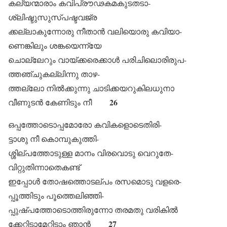
കല്യന്മാരാം കവിപ്രൗഢകമകുടതടാ-
ശ്ലിഷ്ടുസുസ്പഷ്ടവജ്ര
ക്കല്ലാകുന്നോരു നീതാൻ വലിയൊരു കവിയാ-
ണെങ്കിലും ശങ്കയെന്ന്യേ
ചൊല്ലേറും വായ്ക്കരെക്കാൾ പരിചിലൊരിരുപ-
ത്തഞ്ചുകല്ലിന്നു താഴ-
ത്തല്ലോ നിൽക്കുന്നു ചാടിക്കയറുകിലധുനാ
26
വീണുടൻ കേണിടും നീ
ഒപ്പത്തോടൊപ്പമോരോ കവികളൊടെതിരി-
ട്ടാശു നീ കൊമ്പുകുത്തി-
ശ്ശില്പത്തോടുള്ള മാനം വിരവൊടു വെറുതേ-
വിറ്റുതിന്നാതെകണ്ട്
ഇപ്പോൾ തോഷത്തൊടല്പം രസമൊടു വളരെ-
പ്പൂത്തിടും പൂത്തെലിഞ്ഞി-
പ്പുഷ്പത്തോടൊത്തിരുന്നോ തരമതു വരികിൽ
27
ക്കേറ്റിടാമേറ്റിടാം ഞാൻ