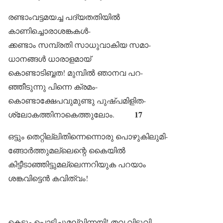
രണ്ടാംവട്ടമയച്ച പദ്യതതിയിൽ
കാണിച്ചൊരാശങ്കകൾ-
ക്കണ്ടാം സമ്പ്രതി സാധുവാകിയ സമാ-
ധാനങ്ങൾ ധാരാളമായ്
കൊണ്ടാടിബ്ബത! മുമ്പിൽ ഞാനവ പറ-
ഞ്ഞീടുന്നു പിന്നെ ക്രമം-
കൊണ്ടാക്ഷേപവുമുണ്ടു പുഷ്പമിളിത-
17
ശ്ലോകത്തിനാകെത്തുലോം.
ഒട്ടും തെറ്റില്ലിതിന്നെന്നൊരു പൊഴുകിലുമി-
ങ്ങോർത്തുമല്ലെന്റെ കൈയിൽ
കിട്ടീടാഞ്ഞിട്ടുമല്ലെന്നറിയുക പറയാം
ശങ്കവിട്ടെൻ കവിത്വം!
കെട്ടും പൊട്ടിച്ചുമല്ലിന്നയി! തവ വിടുവി‌-