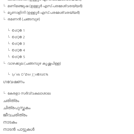
മണിമഞ്ജുഷ (ഉള്ളൂര്‍ എസ്.പരമേശ്വരയ്യര്‍)
മൃണാളിനി (ഉള്ളൂര്‍ എസ്.പരമേശ്വരയ്യര്‍)
രമണന്‍ (ചങ്ങമ്പുഴ)
©dQ® 1
©dQ® 2
©dQ® 3
©dQ® 4
©dQ® 5
വാഴക്കുല (ചങ്ങമ്പുഴ കൃഷ്ണപിള്ള)
l¡r´¤k O¹Ø¤r J¦n®Xd¢¾
ഗവേഷണം
കേരളാ സര്‍വ്വകലാശാല
ചരിത്രം
ചിത്രപുസ്തകം
ജീവചരിത്രം
നാടകം
നാടന്‍ പാട്ടുകള്‍