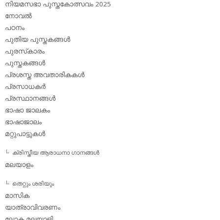
നിയമസഭാ പുസ്തകോത്സവം 2025
നോവല്‍
പഠനം
പുതിയ പുസ്തകങ്ങള്‍
പുരസ്‌കാരം
പുസ്തകങ്ങള്‍
പ്രശസ്ത അവതാരികകള്‍
പ്രസാധകര്‍
പ്രസ്ഥാനങ്ങള്‍
ഭാഷാ ജാലകം
ഭാഷാജാലം
മറ്റുപാട്ടുകള്‍
ക്രിസ്തീയ ആരാധനാ ഗാനങ്ങള്‍
മലയാളം
തെറ്റും ശരിയും
മാസിക
യാത്രാവിവരണം
ലോക മലയാളി