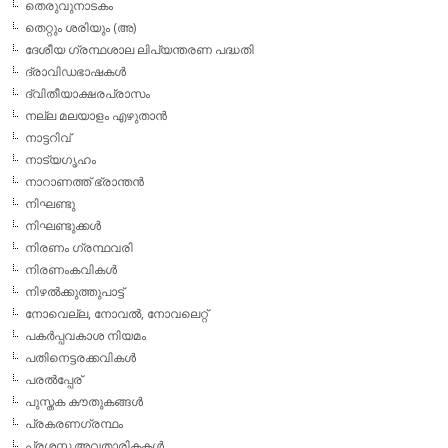
തെരുവുനാടകം
തെറ്റും ശരിയും (അ)
ദേശീയ ഗ്രന്ഥശാല ലിപ്യന്തരണ പദ്ധതി
ദ്രാവിഡഭാഷകള്‍
ദ്വിതീയാക്ഷരപ്രാസം
നല്ല മലയാളം എഴുതാന്‍
നാട്ടറിവ്
നാട്യഗൃഹം
നാറാണത്ത് ഭ്രാന്തന്‍
നിഘണ്ടു
നിഘണ്ടുക്കള്‍
നിരണം ഗ്രന്ഥവരി
നിരണംകവികള്‍
നിഴല്‍ക്കുത്തുപാട്ട്
നോവെല്ല, നോവല്‍, നോവലെറ്റ്
പകര്‍പ്പവകാശ നിയമം
പതിനെട്ടരക്കവികള്‍
പരല്‍പ്പേര്
പുസ്തക കൗതുകങ്ങള്‍
പ്രകരണഗ്രന്ഥം
പ്രശസ്ത അവതാരികകള്‍