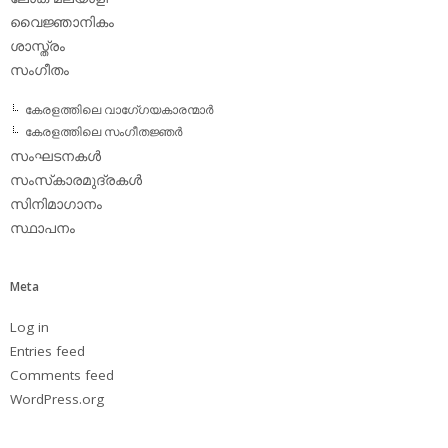
വൈജ്ഞാനികം
ശാസ്ത്രം
സംഗീതം
കേരളത്തിലെ വാഗേ്ഗയകാരന്മാര്‍
കേരളത്തിലെ സംഗീതജ്ഞര്‍
സംഘടനകള്‍
സംസ്‌കാരമുദ്രകള്‍
സിനിമാഗാനം
സ്ഥാപനം
Meta
Log in
Entries feed
Comments feed
WordPress.org