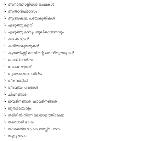
അനത്തോളിയന്‍ ഭാഷകള്‍
അന്താദിപ്രാസം
ആദ്യകാല പദ്യകൃതികള്‍
എഴുത്തുകളരി
എഴുത്തുകാരും തൂലികാനാമവും
കടംകഥകള്‍
കവിതാമുത്തുകള്‍
കുഞ്ഞിണ്ണി മാഷിന്റെ മൊഴിമുത്തുകള്‍
കൊല്ലവര്‍ഷം
കോലെഴുത്ത്
ഗൂഢാലേഖനവിദ്യ
ഗ്രന്ഥലിപി
ഗ്രാമ്യ പദങ്ങള്‍
ചിഹ്നങ്ങള്‍
ജന്മദിനങ്ങള്‍, ചരമദിനങ്ങള്‍
ജൂതമലയാളം
തമിഴില്‍ നിന്ന് മലയാളത്തിലേക്ക്
തലശേരി ഭാഷ
താരതമ്യ ഭാഷാശാസ്ത്രപഠനം
തുളു ഭാഷ