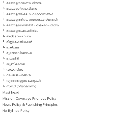
മലയാളഗദ്യസാഹിത്യം
മലയാളഗ്രന്ഥവിവരം
മലയാളത്തിലെ മഹാകാവ്യങ്ങള്‍
മലയാളത്തിലെ സന്ദേശകാവ്യങ്ങള്‍
മലയാളബൈബിള്‍ പരിഭാഷാചരിത്രം
മലയാളഭാഷാചരിത്രം
മിശ്രഭാഷാ വാദം
മിസ്റ്റിക് കവിതകള്‍
മുക്തകം
മൂലദ്രാവിഡഭാഷ
മൂലഭദ്രി
യൂണികോഡ്
വായനദിനം
വിപരീത പദങ്ങള്‍
വൃത്തങ്ങളുടെ പേരുകള്‍
സന്ധി (വ്യാകരണം)
Mast head
Mission Coverage Priorities Policy
News Policy & Publishing Principles
No Bylines Policy